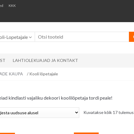
ed
KKK
li-Lopetajale
AST
LAHTIOLEKUAJAD JA KONTAKT
EMADE KAUPA
/ Kooli lõpetajale
leiad kindlasti vajaliku dekoori koolilõpetaja tordi peale!
Kuvatakse kõik 17 tulemus