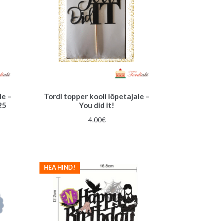
le –
Tordi topper kooli lõpetajale –
25
You did it!
une
4.00
€
HEA HIND!