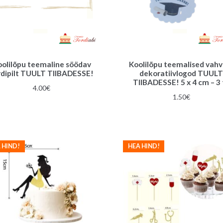
oolilõpu teemaline söödav
Koolilõpu teemalised vahvl
rdipilt TUULT TIIBADESSE!
dekoratiivlogod TUUL
TIIBADESSE! 5 x 4 cm – 3 
4.00
€
1.50
€
 HIND!
HEA HIND!