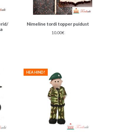
rid/
Nimeline tordi topper puidust
ja
10.00
€
une
HEA HIND!