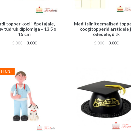
rdi topper kooli lõpetajale,
Meditsiiniteemalised toppe
uv tüdruk diplomiga – 13,5 x
koogitopperid arstidele 
15 cm
õdedele, 6 tk
Algne
Praegune
Algne
Praeg
5.00
€
3.00
€
5.00
€
3.00
€
hind
hind
hind
hind
oli:
on:
oli:
on:
5.00€.
3.00€.
5.00€.
3.00€.
 HIND!