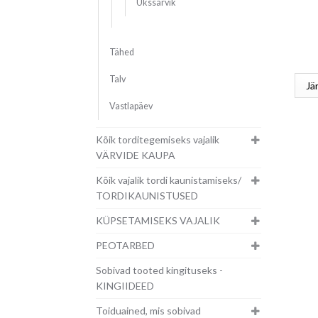
Ükssarvik
Tähed
Talv
Vastlapäev
Kõik torditegemiseks vajalik
VÄRVIDE KAUPA
Kõik vajalik tordi kaunistamiseks/
TORDIKAUNISTUSED
KÜPSETAMISEKS VAJALIK
PEOTARBED
Sobivad tooted kingituseks -
KINGIIDEED
Toiduained, mis sobivad