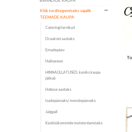
BRÄNDIDE KAUPA
Kõik torditegemiseks vajalik
TEEMADE KAUPA
Cateringi tarvikud
Draakoni aastaks
Emadepäev
To
Halloween
HINNAÜLLATUSED, kuniks kaupa
jätkub
Hobuse aastaks
Isadepäevaks/ meestepäevaks
Jalgpall
Käsitöökommide meisterdamiseks