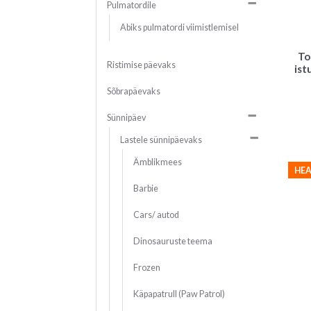
Pulmatordile
Abiks pulmatordi viimistlemisel
To
Ristimise päevaks
ist
Sõbrapäevaks
Sünnipäev
Lastele sünnipäevaks
Ämblikmees
HEA
Barbie
Cars/ autod
Dinosauruste teema
Frozen
Käpapatrull (Paw Patrol)