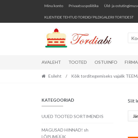
Skip
Skip
Minu konto
Privaatsuspoliitika
Üld- ja ostutingimus
to
to
KLIENTIDE TEHTUD TORDID/ PILDIGALERII TORTIDEST
navigation
content
Koo
AVALEHT
TOOTED
OSTUINFO
FIRM
Esileht
/
Kõik torditegemiseks vajalik TE
KATEGOORIAD
Siit 
UUED TOOTED SORTIMENDIS
MAGUSAD HINNAD! sh
LÕPUMÜÜK