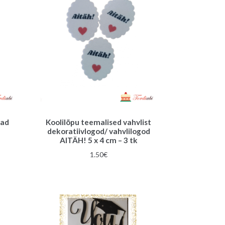
lad
Koolilõpu teemalised vahvlist
dekoratiivlogod/ vahvlilogod
AITÄH! 5 x 4 cm – 3 tk
une
1.50
€