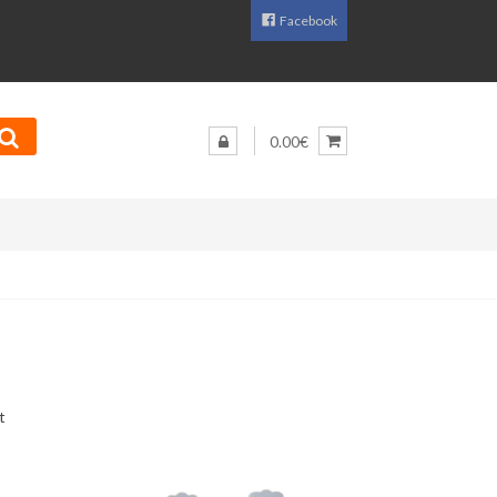
Facebook
0.00€
Sorditud
t
uusimate
järgi