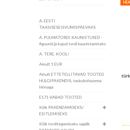
HEA
A. EESTI
TAASISESEISVUMISPÄEVAKS
A. PULMATORDI KAUNISTUSED -
figuurid ja kujud tordi kaunistamiseks
A. TERE, KOOL!
Ainult 1 EUR
Ainult ETTETELLITAVAD TOOTED
türk
HULGIPAKENDIS, taskukohasema
hinnaga
E171-VABAD TOOTED
Kõik PAKENDAMISEKS/
ESITLEMISEKS
Kõik torditegemiseks vajalik