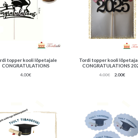
rdi topper kooli lõpetajale
Tordi topper kooli lõpetaja
CONGRATULATIONS
CONGRATULATIONS 20
Algne
Praeg
4.00
€
4.00
€
2.00
€
hind
hind
oli:
on:
4.00€.
2.00€.