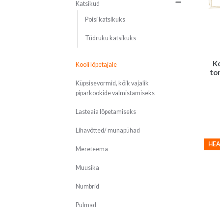
Katsikud
Poisi katsikuks
Tüdruku katsikuks
K
Kooli lõpetajale
to
Küpsisevormid, kõik vajalik
piparkookide valmistamiseks
Lasteaia lõpetamiseks
Lihavõtted/ munapühad
HEA
Mereteema
Muusika
Numbrid
Pulmad