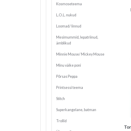
Kosmoseteema
L.O.L. nukud
Loomad/ linnud
Mesimummid, lepatriinud,
ämblikud
Minnie Mouse/ Mickey Mouse
Minu väike poni
Põrsas Peppa
Printsessi teema
Stitch
Superkangelane, batman
Trollid
Tor