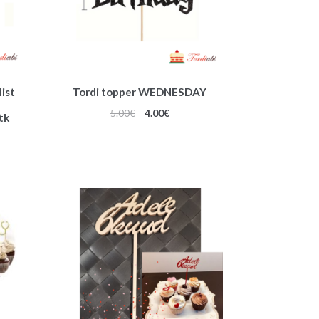
ist
Tordi topper WEDNESDAY
T
Algne
Praegune
5.00
€
4.00
€
tk
hind
hind
oli:
on:
5.00€.
4.00€.