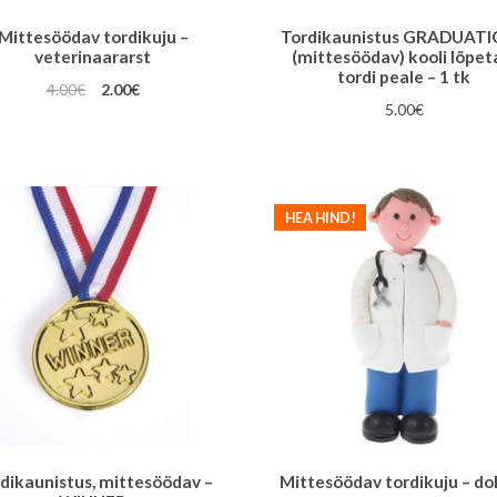
Mittesöödav tordikuju –
Tordikaunistus GRADUAT
veterinaararst
(mittesöödav) kooli lõpet
tordi peale – 1 tk
Algne
Praegune
4.00
€
2.00
€
5.00
€
hind
hind
oli:
on:
4.00€.
2.00€.
HEA HIND!
dikaunistus, mittesöödav –
Mittesöödav tordikuju – do