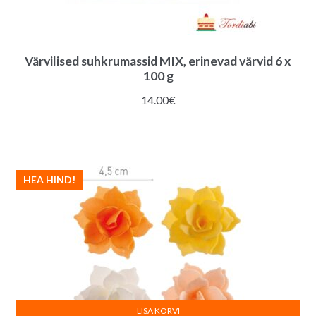
Värvilised suhkrumassid MIX, erinevad värvid 6 x
100 g
14.00
€
HEA HIND!
LISA KORVI