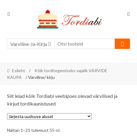
Skip
Skip
to
to
navigation
content
Varviline-Ja-Kirju
Esileht
/
Kõik torditegemiseks vajalik VÄRVIDE
KAUPA
/ Värviline/ kirju
Siit leiad kõik Tordiabi veebipoes olevad värvilised ja
kirjud tordikaunistused
Sorditud
Näitan 1–21 tulemust 55-st
uusimate