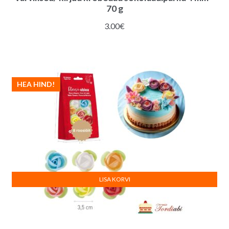
70 g
3.00
€
HEA HIND!
LISA KORVI