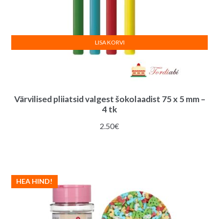
LISA KORVI
Värvilised pliiatsid valgest šokolaadist 75 x 5 mm –
4 tk
2.50
€
HEA HIND!