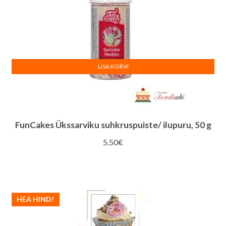
LISA KORVI
FunCakes Ükssarviku suhkruspuiste/ ilupuru, 50 g
5.50
€
HEA HIND!