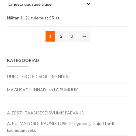
Sorditud
Näitan 1–21 tulemust 55-st
uusimate
järgi
1
2
3
→
KATEGOORIAD
UUED TOOTED SORTIMENDIS
MAGUSAD HINNAD! sh LÕPUMÜÜK
A. EESTI TAASISESEISVUMISPÄEVAKS
A. PULMATORDI KAUNISTUSED - figuurid ja kujud tordi
kaunistamiseks