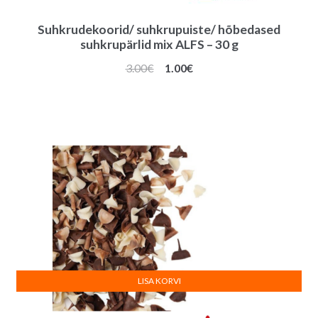
Suhkrudekoorid/ suhkrupuiste/ hõbedased
suhkrupärlid mix ALFS – 30 g
Algne
Praegune
3.00
€
1.00
€
hind
hind
oli:
on:
3.00€.
1.00€.
LISA KORVI