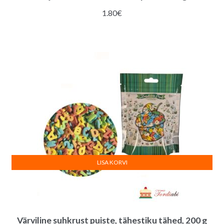
1.80
€
LISA KORVI
Värviline suhkrust puiste, tähestiku tähed, 200 g