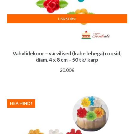
LISA KORVI
Vahvlidekoor – värvilised (kahe lehega) roosid,
diam. 4 x 8 cm – 50 tk/ karp
20.00
€
HEA HIND!