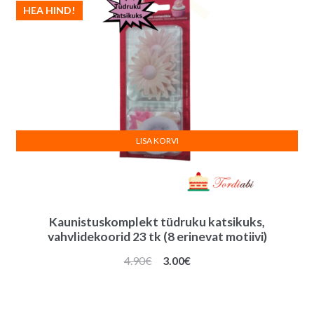
HEA HIND!
LISA KORVI
Kaunistuskomplekt tüdruku katsikuks,
vahvlidekoorid 23 tk (8 erinevat motiivi)
Algne
Praegune
4.90
€
3.00
€
hind
hind
oli:
on:
4.90€.
3.00€.