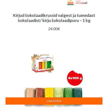
Kirjud šokolaadikrussid valgest ja tumedast
šokolaadist/ kirju šokolaadipuru – 1 kg
24.00
€
LISA KORVI