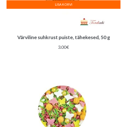
LISA KORVI
Värviline suhkrust puiste, tähekesed, 50 g
3.00
€