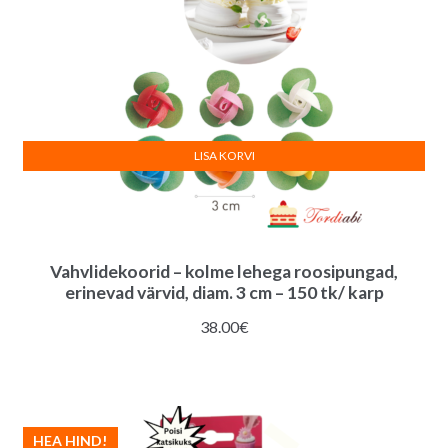
LISA KORVI
Vahvlidekoorid – kolme lehega roosipungad,
erinevad värvid, diam. 3 cm – 150 tk/ karp
38.00
€
HEA HIND!