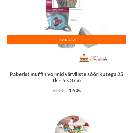
LISA KORVI
Paberist muffinivormid värviliste sõõrikutega 25
tk – 5 x 3 cm
Algne
Praegune
3.50
€
1.90
€
hind
hind
oli:
on:
3.50€.
1.90€.