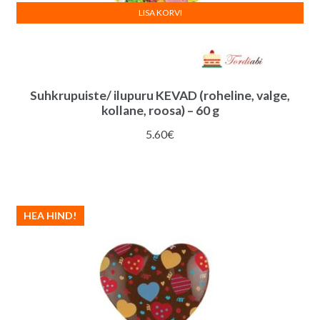
LISA KORVI
Suhkrupuiste/ ilupuru KEVAD (roheline, valge,
kollane, roosa) – 60 g
5.60
€
HEA HIND!