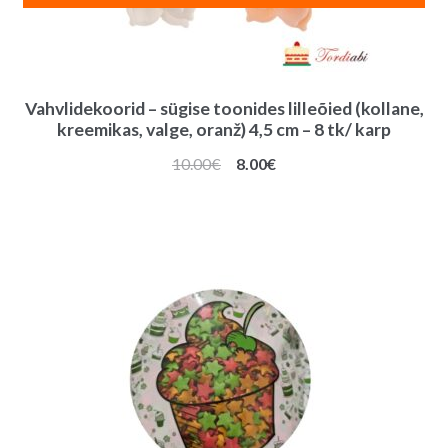
Vahvlidekoorid – sügise toonides lilleõied (kollane,
kreemikas, valge, oranž) 4,5 cm – 8 tk/ karp
Algne
Praegune
10.00
€
8.00
€
hind
hind
oli:
on:
10.00€.
8.00€.