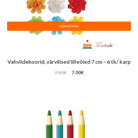
LISA KORVI
Vahvlidekoorid, värvilised lilleõied 7 cm – 6 tk/ karp
Algne
Praegune
7.50
€
7.00
€
hind
hind
oli:
on:
7.50€.
7.00€.