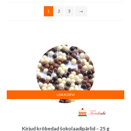
järgi
1
2
3
→
LISA KORVI
Kirjud krõbedad šokolaadipärlid – 25 g