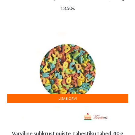
13.50
€
LISA KORVI
Värviline suhkrust puiste, tähestiku tähed, 40 g