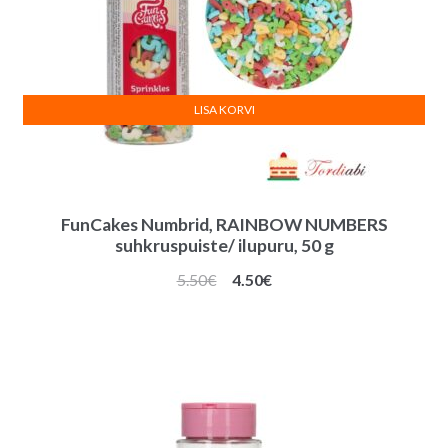
LISA KORVI
FunCakes Numbrid, RAINBOW NUMBERS
suhkruspuiste/ ilupuru, 50 g
Algne
Praegune
5.50
€
4.50
€
hind
hind
oli:
on:
5.50€.
4.50€.