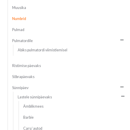
Muusika
Numbrid
Pulmad
Pulmatordile
Abiks pulmatordi viimistlemisel
Ristimise päevaks
Sõbrapäevaks
Sünnipäev
Lastele sünnipäevaks
Ämblikmees
Barbie
Cars/ autod