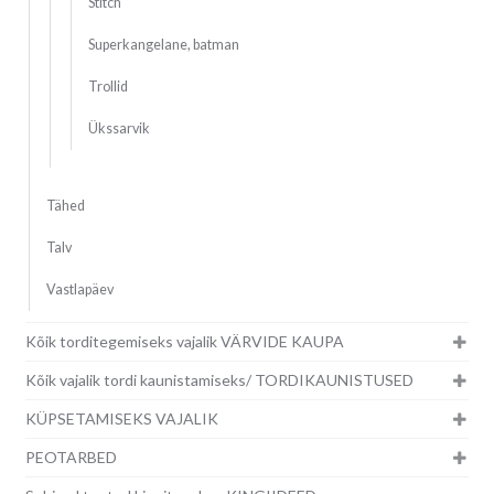
Stitch
Superkangelane, batman
Trollid
Ükssarvik
Tähed
Talv
Vastlapäev
Kõik torditegemiseks vajalik VÄRVIDE KAUPA
Kõik vajalik tordi kaunistamiseks/ TORDIKAUNISTUSED
KÜPSETAMISEKS VAJALIK
PEOTARBED