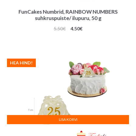
FunCakes Numbrid, RAINBOW NUMBERS
suhkruspuiste/ ilupuru, 50 g
Algne
Praegune
5.50
€
4.50
€
hind
hind
oli:
on:
5.50€.
4.50€.
HEA HIND!
LISA KORVI