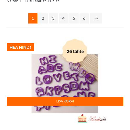
Sorditud
Näitan 1–21 tulemust 119-st
uusimate
järgi
1
2
3
4
5
6
→
HEA HIND!
LISA KORVI