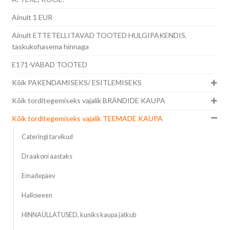
Ainult 1 EUR
Ainult ETTETELLITAVAD TOOTED HULGIPAKENDIS,
taskukohasema hinnaga
E171-VABAD TOOTED
Kõik PAKENDAMISEKS/ ESITLEMISEKS
Kõik torditegemiseks vajalik BRÄNDIDE KAUPA
Kõik torditegemiseks vajalik TEEMADE KAUPA
Cateringi tarvikud
Draakoni aastaks
Emadepäev
Halloween
HINNAÜLLATUSED, kuniks kaupa jätkub