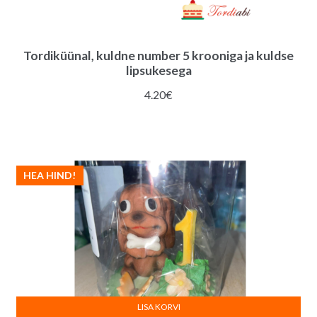
Tordiküünal, kuldne number 5 krooniga ja kuldse
lipsukesega
4.20
€
HEA HIND!
LISA KORVI