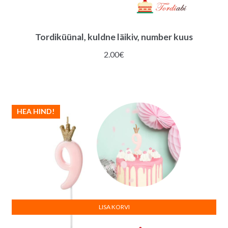
Tordiküünal, kuldne läikiv, number kuus
2.00
€
HEA HIND!
LISA KORVI