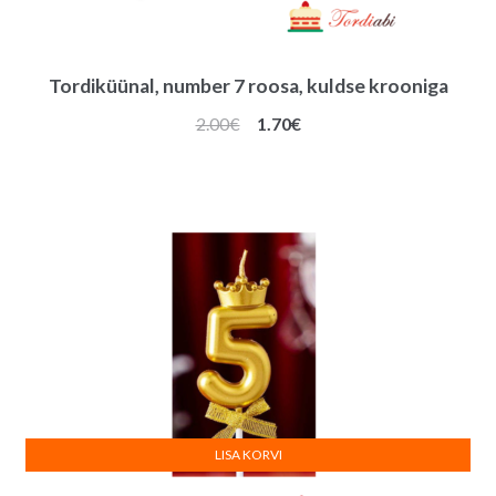
Tordiküünal, number 7 roosa, kuldse krooniga
Algne
Praegune
2.00
€
1.70
€
hind
hind
oli:
on:
2.00€.
1.70€.
LISA KORVI