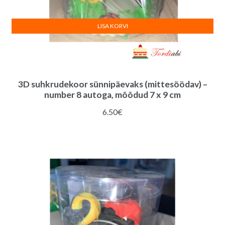
LISA KORVI
3D suhkrudekoor sünnipäevaks (mittesöödav) –
number 8 autoga, mõõdud 7 x 9 cm
6.50
€