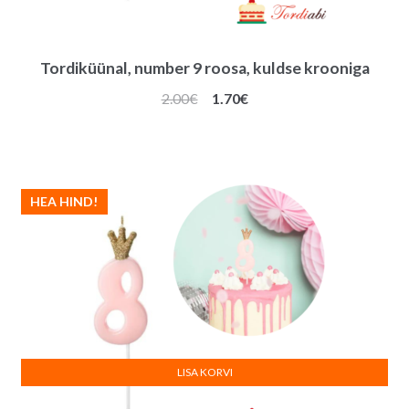
Tordiküünal, number 9 roosa, kuldse krooniga
Algne
Praegune
2.00
€
1.70
€
hind
hind
oli:
on:
2.00€.
1.70€.
HEA HIND!
LISA KORVI