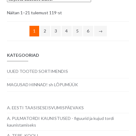
Sorditud
Näitan 1–21 tulemust 119-st
uusimate
järgi
1
2
3
4
5
6
→
KATEGOORIAD
UUED TOOTED SORTIMENDIS
MAGUSAD HINNAD! sh LÕPUMÜÜK
A. EESTI TAASISESEISVUMISPÄEVAKS
A. PULMATORDI KAUNISTUSED - figuurid ja kujud tordi
kaunistamiseks
A. TERE, KOOL!