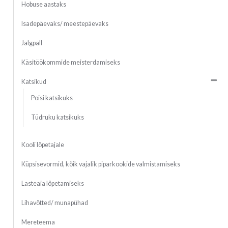
Hobuse aastaks
Isadepäevaks/ meestepäevaks
Jalgpall
Käsitöökommide meisterdamiseks
Katsikud
Poisi katsikuks
Tüdruku katsikuks
Kooli lõpetajale
Küpsisevormid, kõik vajalik piparkookide valmistamiseks
Lasteaia lõpetamiseks
Lihavõtted/ munapühad
Mereteema