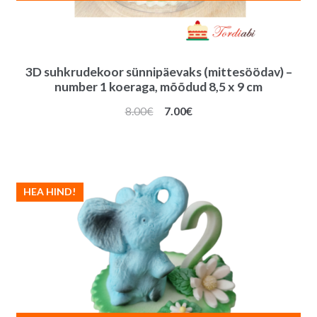
3D suhkrudekoor sünnipäevaks (mittesöödav) –
number 1 koeraga, mõõdud 8,5 x 9 cm
Algne
Praegune
8.00
€
7.00
€
hind
hind
oli:
on:
8.00€.
7.00€.
HEA HIND!