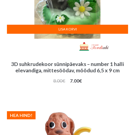
LISA KORVI
3D suhkrudekoor sünnipäevaks – number 1 halli
elevandiga, mittesöödav, mõõdud 6,5 x 9 cm
Algne
Praegune
8.00
€
7.00
€
hind
hind
oli:
on:
8.00€.
7.00€.
HEA HIND!