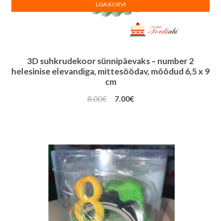
LISA KORVI
3D suhkrudekoor sünnipäevaks – number 2
helesinise elevandiga, mittesöödav, mõõdud 6,5 x 9
cm
Algne
Praegune
8.00
€
7.00
€
hind
hind
oli:
on:
8.00€.
7.00€.