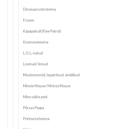
Dinosauruste teema
Frozen
Käpapatrull (Paw Patrol)
Kosmoseteema
L.O.L. nukud
Loomad/ linnud
Mesimummid, lepatriinud, ämblikud
Minnie Mouse/ Mickey Mouse
Minu väike poni
Põrsas Peppa
Printsessi teema