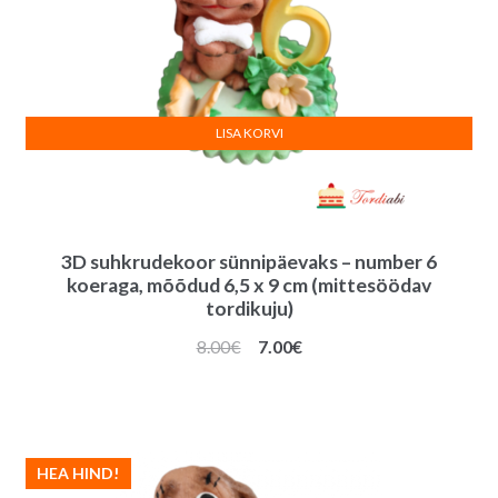
LISA KORVI
3D suhkrudekoor sünnipäevaks – number 6
koeraga, mõõdud 6,5 x 9 cm (mittesöödav
tordikuju)
Algne
Praegune
8.00
€
7.00
€
hind
hind
oli:
on:
8.00€.
7.00€.
HEA HIND!