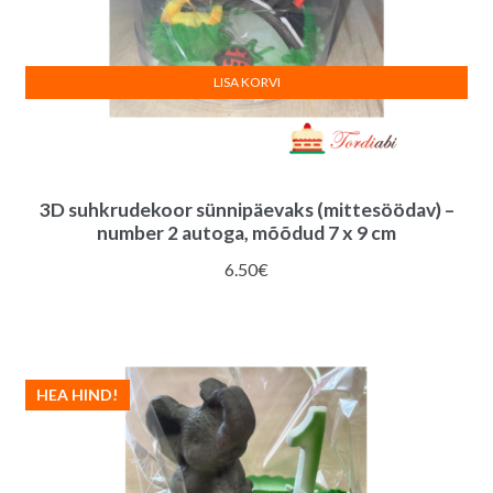
LISA KORVI
3D suhkrudekoor sünnipäevaks (mittesöödav) –
number 2 autoga, mõõdud 7 x 9 cm
6.50
€
HEA HIND!