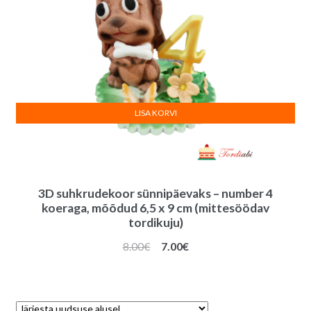
LISA KORVI
3D suhkrudekoor sünnipäevaks – number 4
koeraga, mõõdud 6,5 x 9 cm (mittesöödav
tordikuju)
Algne
Praegune
8.00
€
7.00
€
hind
hind
oli:
on:
8.00€.
7.00€.