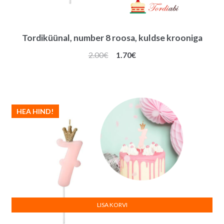
Tordiküünal, number 8 roosa, kuldse krooniga
Algne
Praegune
2.00
€
1.70
€
hind
hind
oli:
on:
2.00€.
1.70€.
HEA HIND!
LISA KORVI