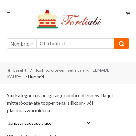
Skip
Skip
to
to
navigation
content
Numbrid
Esileht
/
Kõik torditegemiseks vajalik TEEMADE
KAUPA
/ Numbrid
Siin kategoorias on igasugu numbreid erineval kujul:
mittesöödavate topperitena, silikoon- või
plastmassvormidena.