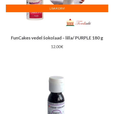
LISA KORVI
FunCakes vedel šokolaad – lilla/ PURPLE 180 g
12.00
€