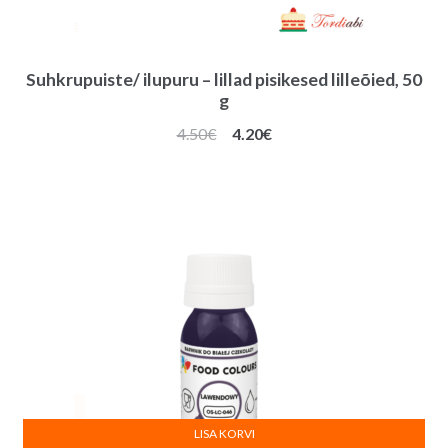
Suhkrupuiste/ ilupuru – lillad pisikesed lilleõied, 50
g
Algne
Praegune
4.50
€
4.20
€
hind
hind
oli:
on:
4.50€.
4.20€.
LISA KORVI