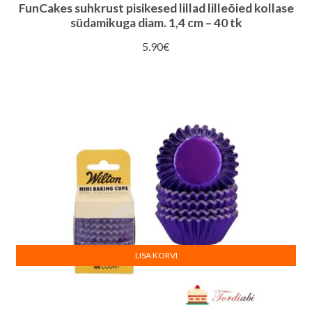
FunCakes suhkrust pisikesed lillad lilleõied kollase
südamikuga diam. 1,4 cm – 40 tk
5.90
€
LISA KORVI