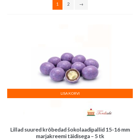
1
2
→
LISA KORVI
Lillad suured krõbedad šokolaadipallid 15-16 mm
marjakreemi täidisega – 5 tk