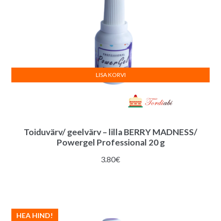
LISA KORVI
Toiduvärv/ geelvärv – lilla BERRY MADNESS/
Powergel Professional 20 g
3.80
€
HEA HIND!