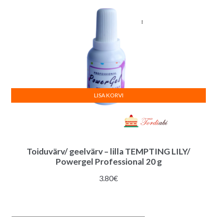
LISA KORVI
Toiduvärv/ geelvärv – lilla TEMPTING LILY/
Powergel Professional 20 g
3.80
€