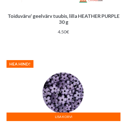
Toiduvärv/ geelvärv tuubis, lilla HEATHER PURPLE
30 g
4.50
€
HEA HIND!
LISA KORVI