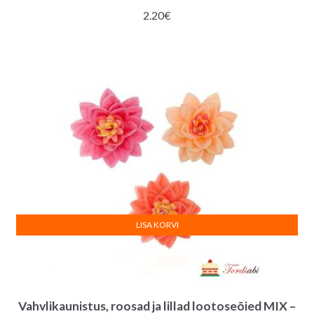
2.20
€
LISA KORVI
Vahvlikaunistus, roosad ja lillad lootoseõied MIX –