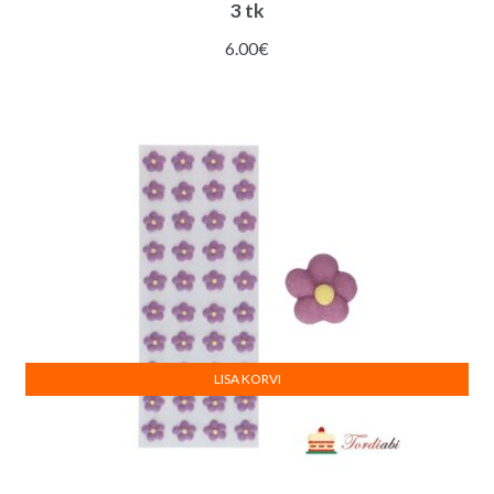
3 tk
6.00
€
LISA KORVI