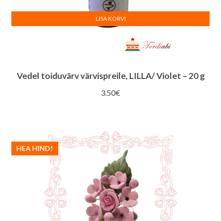
LISA KORVI
Vedel toiduvärv värvispreile, LILLA/ Violet – 20 g
3.50
€
HEA HIND!