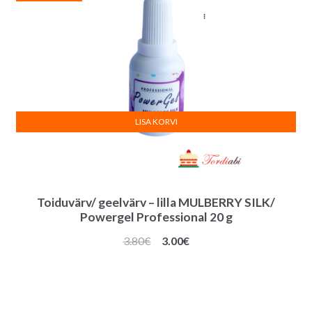
LISA KORVI
Toiduvärv/ geelvärv – lilla MULBERRY SILK/
Powergel Professional 20 g
Algne
Praegune
3.80
€
3.00
€
hind
hind
oli:
on:
3.80€.
3.00€.