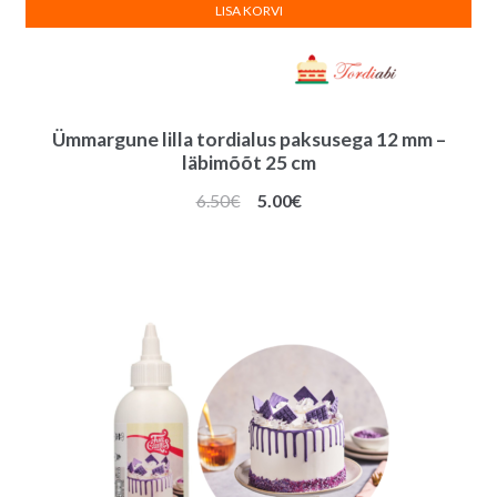
LISA KORVI
Ümmargune lilla tordialus paksusega 12 mm –
läbimõõt 25 cm
Algne
Praegune
6.50
€
5.00
€
hind
hind
oli:
on:
6.50€.
5.00€.