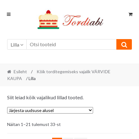
Skip
Skip
to
to
navigation
content
Lilla
Esileht
/
Kõik torditegemiseks vajalik VÄRVIDE
KAUPA
/ Lilla
Siit leiad kõik vajalikud lillad tooted.
Sorditud
Näitan 1–21 tulemust 33-st
uusimate
järgi