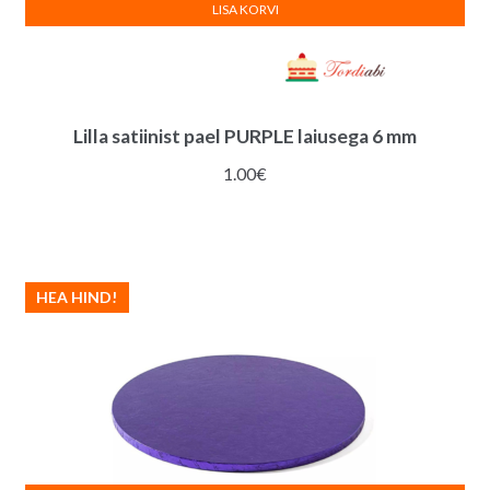
LISA KORVI
Lilla satiinist pael PURPLE laiusega 6 mm
1.00
€
HEA HIND!