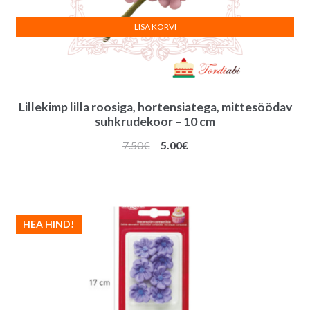
LISA KORVI
Lillekimp lilla roosiga, hortensiatega, mittesöödav
suhkrudekoor – 10 cm
Algne
Praegune
7.50
€
5.00
€
hind
hind
oli:
on:
7.50€.
5.00€.
HEA HIND!