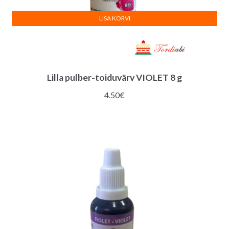
LISA KORVI
Lilla pulber-toiduvärv VIOLET 8 g
4.50
€