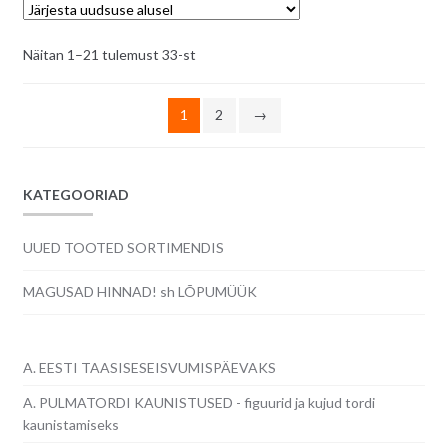
Sorditud
Näitan 1–21 tulemust 33-st
uusimate
järgi
1
2
→
KATEGOORIAD
UUED TOOTED SORTIMENDIS
MAGUSAD HINNAD! sh LÕPUMÜÜK
A. EESTI TAASISESEISVUMISPÄEVAKS
A. PULMATORDI KAUNISTUSED - figuurid ja kujud tordi
kaunistamiseks