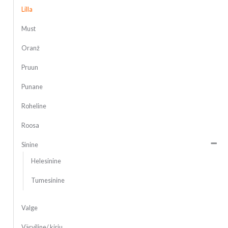
Lilla
Must
Oranž
Pruun
Punane
Roheline
Roosa
Sinine
Helesinine
Tumesinine
Valge
Värviline/ kirju