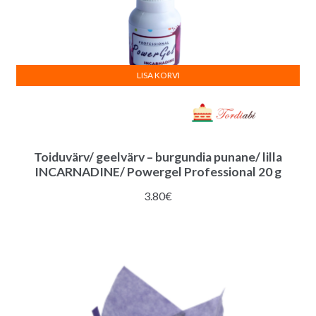
LISA KORVI
Toiduvärv/ geelvärv – burgundia punane/ lilla
INCARNADINE/ Powergel Professional 20 g
3.80
€