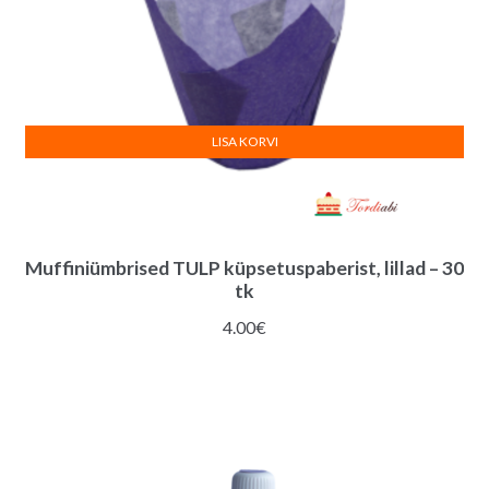
LISA KORVI
Muffiniümbrised TULP küpsetuspaberist, lillad – 30
tk
4.00
€