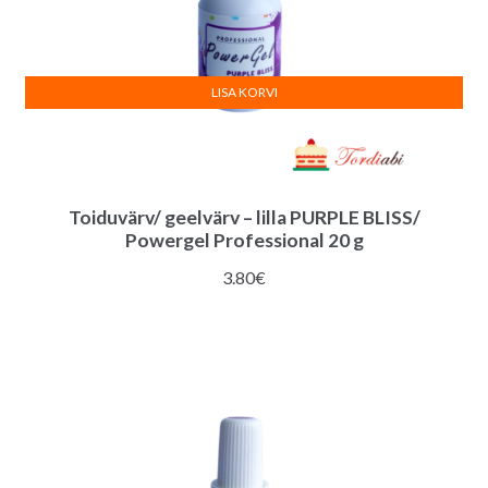
LISA KORVI
Toiduvärv/ geelvärv – lilla PURPLE BLISS/
Powergel Professional 20 g
3.80
€