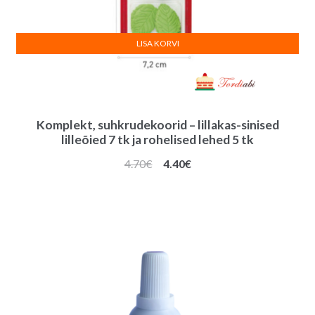
LISA KORVI
Komplekt, suhkrudekoorid – lillakas-sinised
lilleõied 7 tk ja rohelised lehed 5 tk
Algne
Praegune
4.70
€
4.40
€
hind
hind
oli:
on:
4.70€.
4.40€.