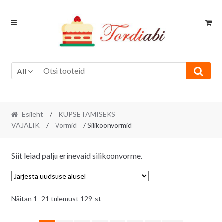
Skip
Skip
to
to
navigation
content
All
Esileht
/
KÜPSETAMISEKS
VAJALIK
/
Vormid
/ Silikoonvormid
Siit leiad palju erinevaid silikoonvorme.
Sorditud
Näitan 1–21 tulemust 129-st
uusimate
järgi