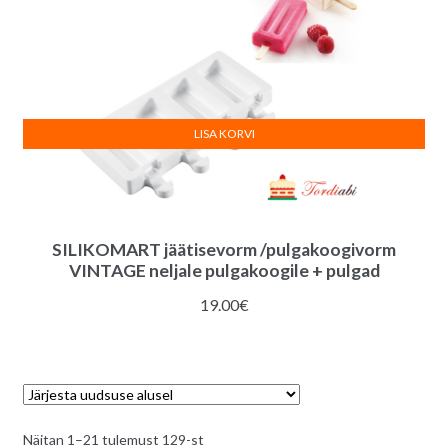
LISA KORVI
SILIKOMART jäätisevorm /pulgakoogivorm
VINTAGE neljale pulgakoogile + pulgad
19.00
€
Sorditud
Näitan 1–21 tulemust 129-st