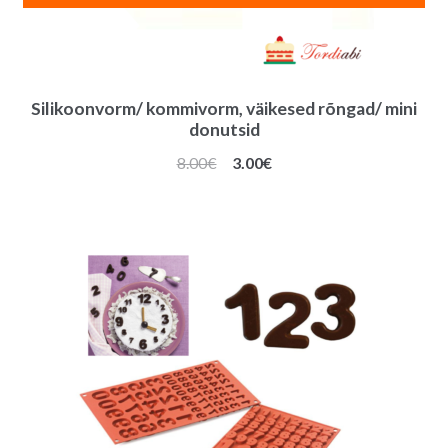
Silikoonvorm/ kommivorm, väikesed rõngad/ mini
donutsid
Algne
Praegune
8.00
€
3.00
€
hind
hind
oli:
on:
8.00€.
3.00€.