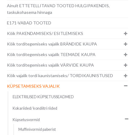
Ainult ETTETELLITAVAD TOOTED HULGIPAKENDIS,
taskukohasema hinnaga
E171-VABAD TOOTED
Kõik PAKENDAMISEKS/ ESITLEMISEKS
Kõik torditegemiseks vajalik BRÄNDIDE KAUPA
Kõik torditegemiseks vajalik TEEMADE KAUPA
Kõik torditegemiseks vajalik VÄRVIDE KAUPA
Kõik vajalik tordi kaunistamiseks/ TORDIKAUNISTUSED
KÜPSETAMISEKS VAJALIK
ELEKTRILISED KÜPSETUSSEADMED
Kokariided/ kondiitri riided
Küpsetusvormid
Muffinivormid paberist