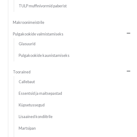
TULP muffinivormid paberist
Makroonimeistrile
Pulgakookide valmistamiseks
Glasuurid
Pulgakookide kaunistamiseks
Toorained
Callebaut
Essentsid ja maitsepastad
Küpsetussegud
Lisaained kondiitrile
Martsipan