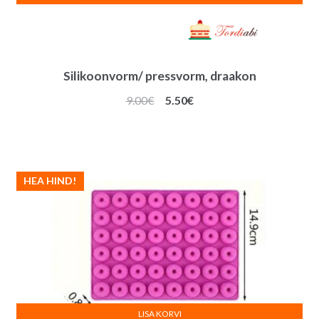
Silikoonvorm/ pressvorm, draakon
Algne
Praegune
9.00
€
5.50
€
hind
hind
oli:
on:
9.00€.
5.50€.
HEA HIND!
LISA KORVI