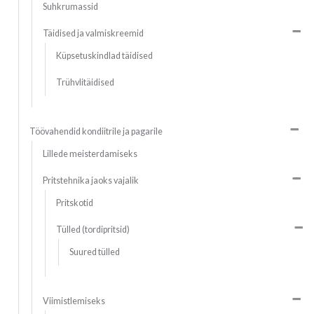
Suhkrumassid
Täidised ja valmiskreemid
Küpsetuskindlad täidised
Trühvlitäidised
Töövahendid kondiitrile ja pagarile
Lillede meisterdamiseks
Pritstehnika jaoks vajalik
Pritskotid
Tülled (tordipritsid)
Suured tülled
Viimistlemiseks