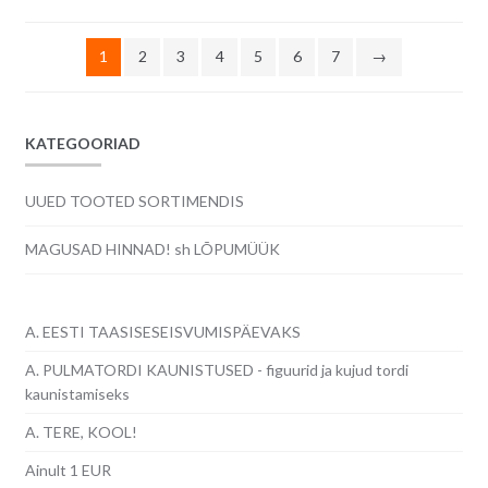
uusimate
järgi
1
2
3
4
5
6
7
→
KATEGOORIAD
UUED TOOTED SORTIMENDIS
MAGUSAD HINNAD! sh LÕPUMÜÜK
A. EESTI TAASISESEISVUMISPÄEVAKS
A. PULMATORDI KAUNISTUSED - figuurid ja kujud tordi
kaunistamiseks
A. TERE, KOOL!
Ainult 1 EUR