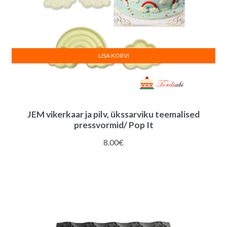
LISA KORVI
JEM vikerkaar ja pilv, ükssarviku teemalised
pressvormid/ Pop It
8.00
€