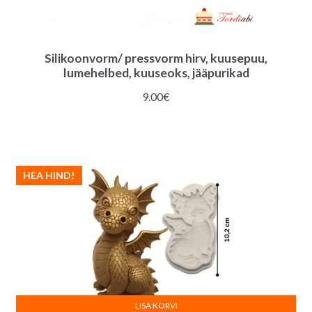
Silikoonvorm/ pressvorm hirv, kuusepuu,
lumehelbed, kuuseoks, jääpurikad
9.00
€
HEA HIND!
LISA KORVI