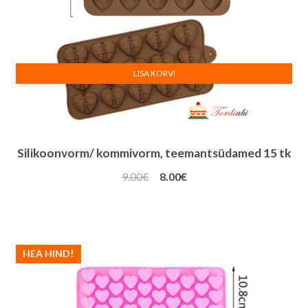
LISA KORVI
Silikoonvorm/ kommivorm, teemantsüdamed 15 tk
Algne
Praegune
9.00
€
8.00
€
hind
hind
oli:
on:
9.00€.
8.00€.
HEA HIND!