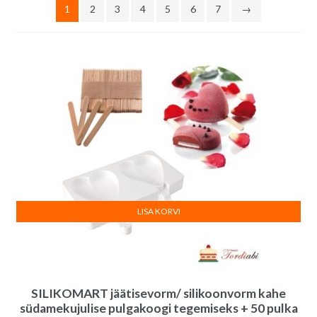
1
2
3
4
5
6
7
→
LISA KORVI
SILIKOMART jäätisevorm/ silikoonvorm kahe
südamekujulise pulgakoogi tegemiseks + 50 pulka