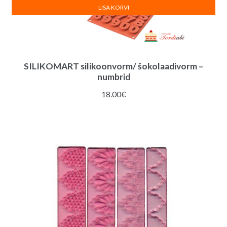
LISA KORVI
SILIKOMART silikoonvorm/ šokolaadivorm –
numbrid
18.00
€