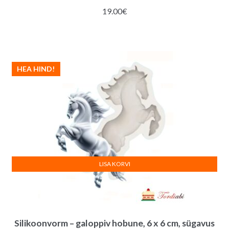
19.00
€
HEA HIND!
LISA KORVI
Silikoonvorm – galoppiv hobune, 6 x 6 cm, sügavus