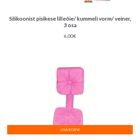
Silikoonist pisikese lilleõie/ kummeli vorm/ veiner,
3 osa
6.00
€
LISA KORVI