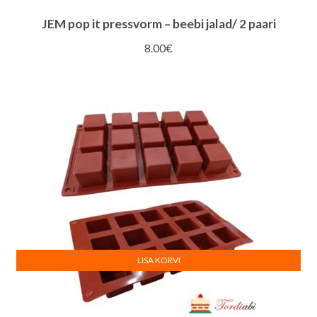
JEM pop it pressvorm – beebi jalad/ 2 paari
8.00
€
LISA KORVI