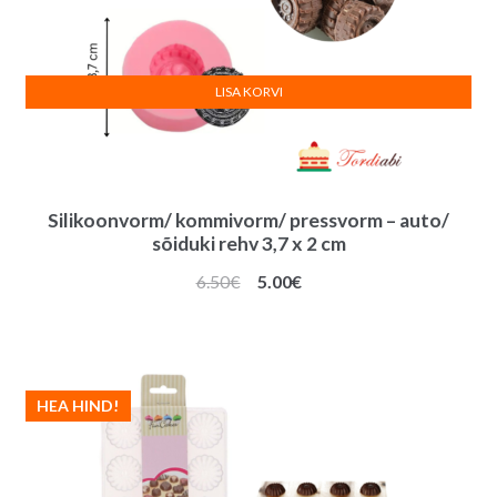
LISA KORVI
Silikoonvorm/ kommivorm/ pressvorm – auto/
sõiduki rehv 3,7 x 2 cm
Algne
Praegune
6.50
€
5.00
€
hind
hind
oli:
on:
6.50€.
5.00€.
HEA HIND!