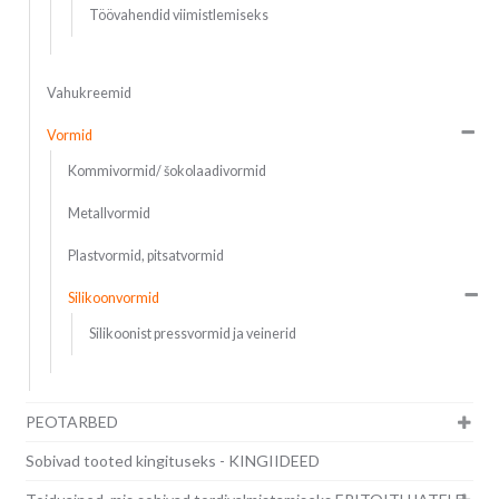
Töövahendid viimistlemiseks
Vahukreemid
Vormid
Kommivormid/ šokolaadivormid
Metallvormid
Plastvormid, pitsatvormid
Silikoonvormid
Silikoonist pressvormid ja veinerid
PEOTARBED
Sobivad tooted kingituseks - KINGIIDEED