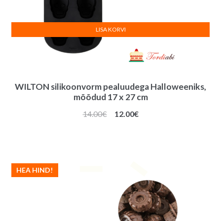
LISA KORVI
WILTON silikoonvorm pealuudega Halloweeniks,
mõõdud 17 x 27 cm
Algne
Praegune
14.00
€
12.00
€
hind
hind
oli:
on:
14.00€.
12.00€.
HEA HIND!