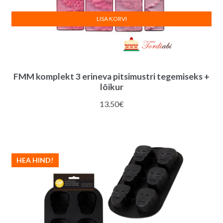
LISA KORVI
FMM komplekt 3 erineva pitsimustri tegemiseks +
lõikur
13.50
€
HEA HIND!