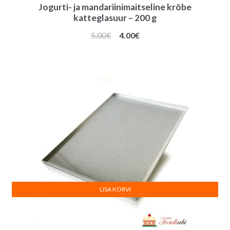
Jogurti- ja mandariinimaitseline krõbe
katteglasuur – 200 g
Algne
Praegune
5.00
€
4.00
€
hind
hind
oli:
on:
5.00€.
4.00€.
LISA KORVI