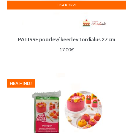
LISA KORVI
PATISSE pöörlev/ keerlev tordialus 27 cm
17.00
€
HEA HIND!