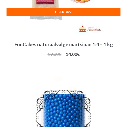
LISA KORVI
FunCakes naturaalvalge martsipan 1:4 – 1 kg
Algne
Praegune
19.00
€
14.00
€
hind
hind
oli:
on:
19.00€.
14.00€.