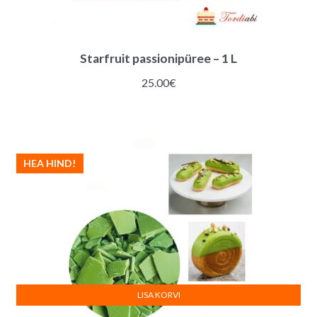
Starfruit passionipüree – 1 L
25.00
€
HEA HIND!
LISA KORVI