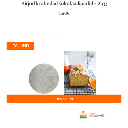
Kirjud krõbedad šokolaadipärlid – 25 g
1.80
€
HEA HIND!
LISA KORVI