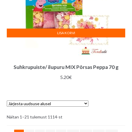
LISA KORVI
Suhkrupuiste/ ilupuru MIX Põrsas Peppa 70 g
5.20
€
Sorditud
Näitan 1–21 tulemust 1114-st
uusimate
järgi