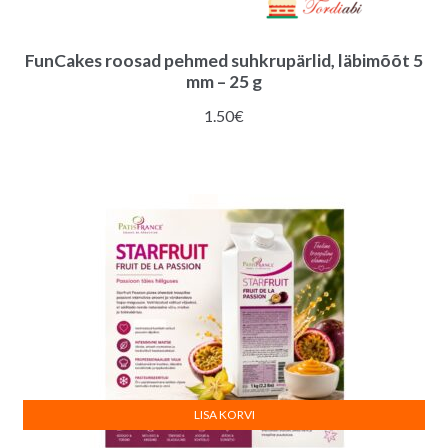
FunCakes roosad pehmed suhkrupärlid, läbimõõt 5
mm – 25 g
1.50
€
LISA KORVI