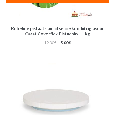
Roheline pistaatsiamaitseline kondiitriglasuur
Carat Coverflex Pistachio – 1 kg
Algne
Praegune
12.00
€
5.00
€
hind
hind
oli:
on:
12.00€.
5.00€.