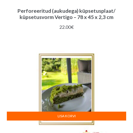
Perforeeritud (aukudega) küpsetusplaat/
küpsetusvorm Vertigo – 78 x 45 x 2,3 cm
22.00
€
LISA KORVI