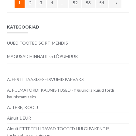
1
2
3
4
…
52
53
54
→
KATEGOORIAD
UUED TOOTED SORTIMENDIS
MAGUSAD HINNAD! sh LÕPUMÜÜK
A. EESTI TAASISESEISVUMISPÄEVAKS
A. PULMATORDI KAUNISTUSED - figuurid ja kujud tordi
kaunistamiseks
A. TERE, KOOL!
Ainult 1 EUR
Ainult ETTETELLITAVAD TOOTED HULGIPAKENDIS,
taskukohasema hinnaga