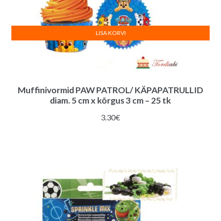
LISA KORVI
Muffinivormid PAW PATROL/ KÄPAPATRULLID
diam. 5 cm x kõrgus 3 cm – 25 tk
3.30
€