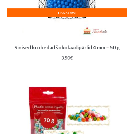
LISA KORVI
Sinised krõbedad šokolaadipärlid 4 mm – 50 g
3.50
€