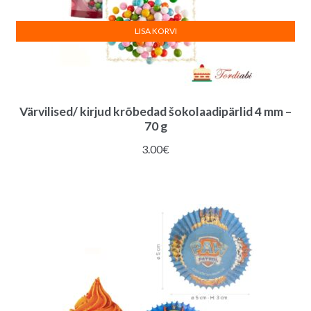
LISA KORVI
Värvilised/ kirjud krõbedad šokolaadipärlid 4 mm –
70 g
3.00
€