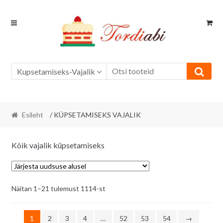
Skip
Skip
to
to
navigation
content
Kupsetamiseks-Vajalik
Esileht
/ KÜPSETAMISEKS VAJALIK
Kõik vajalik küpsetamiseks
Sorditud
Näitan 1–21 tulemust 1114-st
uusimate
järgi
1
2
3
4
…
52
53
54
→