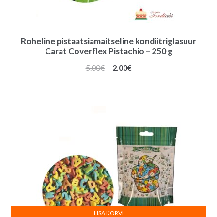
Roheline pistaatsiamaitseline kondiitriglasuur
Carat Coverflex Pistachio – 250 g
Algne
Praegune
5.00
€
2.00
€
hind
hind
oli:
on:
5.00€.
2.00€.
LISA KORVI