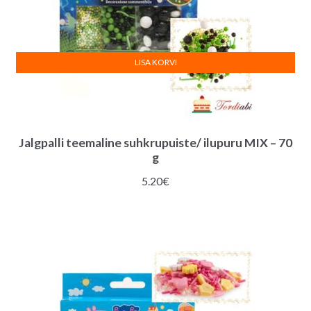
LISA KORVI
Jalgpalli teemaline suhkrupuiste/ ilupuru MIX – 70
g
5.20
€