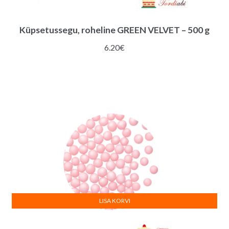
Küpsetussegu, roheline GREEN VELVET – 500 g
6.20
€
LISA KORVI