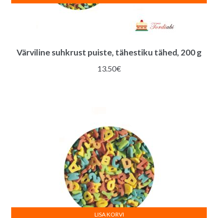
Värviline suhkrust puiste, tähestiku tähed, 200 g
13.50
€
LISA KORVI