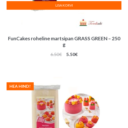
LISA KORVI
FunCakes roheline martsipan GRASS GREEN – 250
g
Algne
Praegune
6.50
€
5.50
€
hind
hind
oli:
on:
6.50€.
5.50€.
HEA HIND!