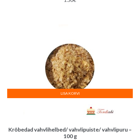
LISA KORVI
Krõbedad vahvlihelbed/ vahvlipuiste/ vahvlipuru –
100 g