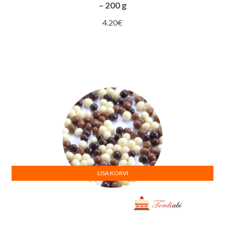
– 200 g
4.20
€
LISA KORVI