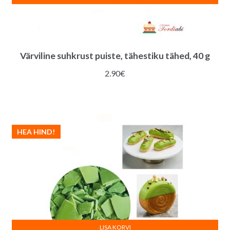
Värviline suhkrust puiste, tähestiku tähed, 40 g
2.90
€
HEA HIND!
LISA KORVI