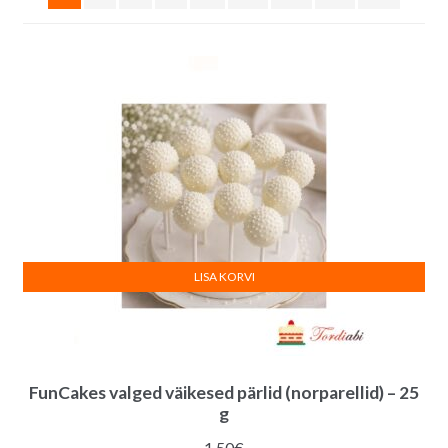
LISA KORVI
FunCakes valged väikesed pärlid (norparellid) – 25
g
1.50
€