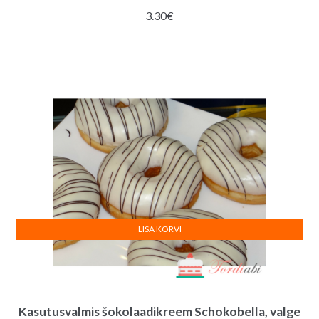
3.30
€
LISA KORVI
Kasutusvalmis šokolaadikreem Schokobella, valge