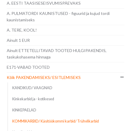
A. EESTI TAASISESEISVUMISPÄEVAKS
A. PULMATORDI KAUNISTUSED - figuurid ja kujud tordi
kaunistamiseks
A. TERE, KOOL!
Ainult 1 EUR
Ainult ETTETELLITAVAD TOOTED HULGIPAKENDIS,
taskukohasema hinnaga
E171-VABAD TOOTED
Kõik PAKENDAMISEKS/ ESITLEMISEKS
KANDIKUD/ VAAGNAD
Kinkekarbid ja - kotikesed
KINKEPAELAD
KOMMIKARBID/ Käsitöökommi karbid/ Trühvlikarbid