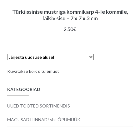
Türkiissinise mustriga kommikarp 4-le kommile,
läikiv sisu – 7 x 7 x 3 cm
2.50
€
Sorditud
Kuvatakse kõik 6 tulemust
uusimate
järgi
KATEGOORIAD
UUED TOOTED SORTIMENDIS
MAGUSAD HINNAD! sh LÕPUMÜÜK