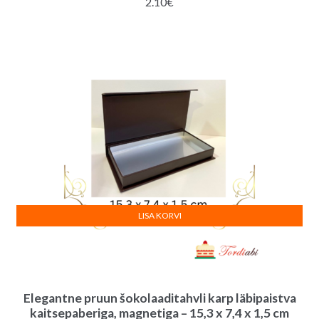
2.10
€
LISA KORVI
Elegantne pruun šokolaaditahvli karp läbipaistva
kaitsepaberiga, magnetiga – 15,3 x 7,4 x 1,5 cm