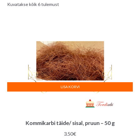
Sorditud
Kuvatakse kõik 6 tulemust
uusimate
järgi
LISA KORVI
Kommikarbi täide/ sisal, pruun – 50 g
3.50
€