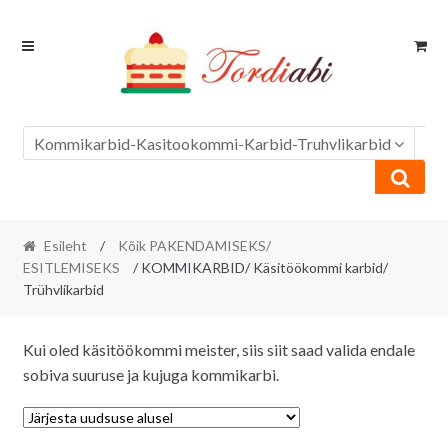
Skip
Skip
to
to
navigation
content
Kommikarbid-Kasitookommi-Karbid-Truhvlikarbid
Esileht
/
Kõik PAKENDAMISEKS/
ESITLEMISEKS
/ KOMMIKARBID/ Käsitöökommi karbid/
Trühvlikarbid
Kui oled käsitöökommi meister, siis siit saad valida endale
sobiva suuruse ja kujuga kommikarbi.