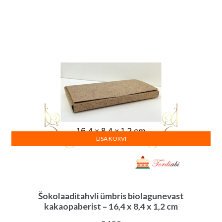
LISA KORVI
Šokolaaditahvli ümbris biolagunevast
kakaopaberist – 16,4 x 8,4 x 1,2 cm