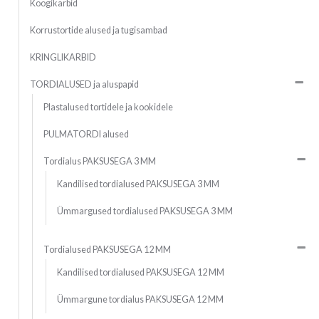
Koogikarbid
Korrustortide alused ja tugisambad
KRINGLIKARBID
TORDIALUSED ja aluspapid
Plastalused tortidele ja kookidele
PULMATORDI alused
Tordialus PAKSUSEGA 3 MM
Kandilised tordialused PAKSUSEGA 3 MM
Ümmargused tordialused PAKSUSEGA 3 MM
Tordialused PAKSUSEGA 12 MM
Kandilised tordialused PAKSUSEGA 12 MM
Ümmargune tordialus PAKSUSEGA 12 MM