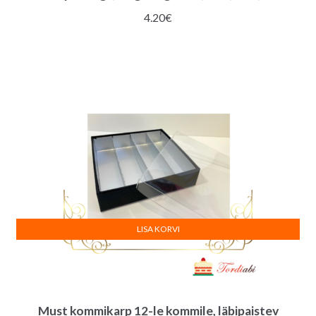
4.20
€
LISA KORVI
Must kommikarp 12-le kommile, läbipaistev