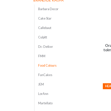
BRÄNDIDE KAUPA
Barbara Decor
Cake Star
Callebaut
Culpitt
Ora
Dr. Oetker
tol
FMM
Food Colours
FunCakes
JEM
HEA
LorAnn
Martellato