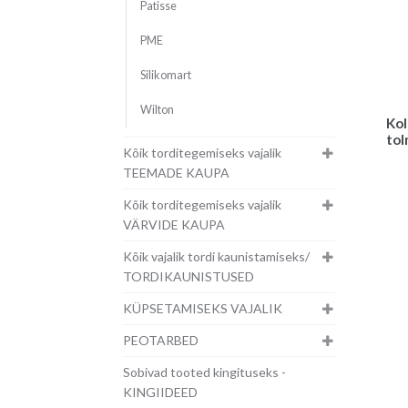
Patisse
PME
Silikomart
Wilton
Kol
to
Kõik torditegemiseks vajalik
TEEMADE KAUPA
Kõik torditegemiseks vajalik
VÄRVIDE KAUPA
Kõik vajalik tordi kaunistamiseks/
TORDIKAUNISTUSED
KÜPSETAMISEKS VAJALIK
PEOTARBED
Sobivad tooted kingituseks -
KINGIIDEED