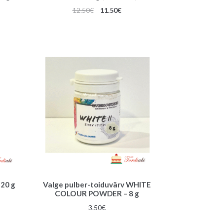
Algne
Praegune
12.50
€
11.50
€
gune
hind
hind
oli:
on:
12.50€.
11.50€.
€.
20 g
Valge pulber-toiduvärv WHITE
COLOUR POWDER – 8 g
3.50
€