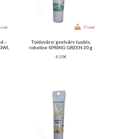
d –
Toiduvärv/ geelvärv tuubis,
KIWI,
roheline SPRING GREEN 30 g
4.50
€