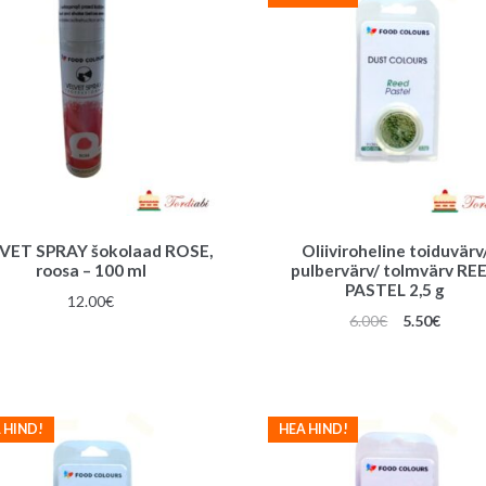
VET SPRAY šokolaad ROSE,
Oliiviroheline toiduvärv
roosa – 100 ml
pulbervärv/ tolmvärv RE
PASTEL 2,5 g
12.00
€
Algne
Praeg
6.00
€
5.50
€
hind
hind
oli:
on:
6.00€.
5.50€.
 HIND!
HEA HIND!