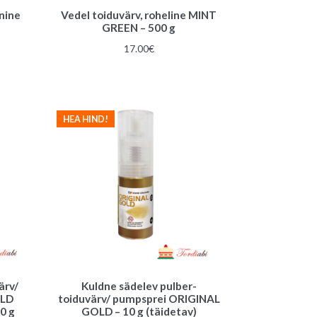
nine
Vedel toiduvärv, roheline MINT
GREEN – 500 g
gune
17.00
€
€.
HEA HIND!
ärv/
Kuldne sädelev pulber-
OLD
toiduvärv/ pumpsprei ORIGINAL
0 g
GOLD – 10 g (täidetav)