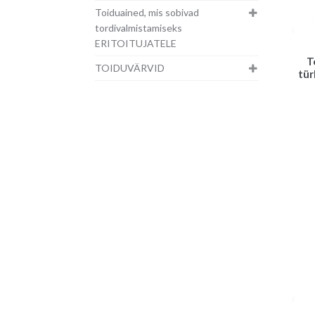
Toiduained, mis sobivad
tordivalmistamiseks
ERITOITUJATELE
T
TOIDUVÄRVID
tür