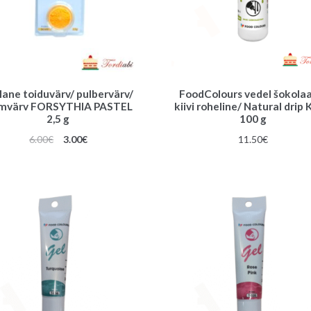
lane toiduvärv/ pulbervärv/
FoodColours vedel šokolaa
lmvärv FORSYTHIA PASTEL
kiivi roheline/ Natural drip 
2,5 g
100 g
Algne
Praegune
6.00
€
3.00
€
11.50
€
hind
hind
oli:
on:
6.00€.
3.00€.