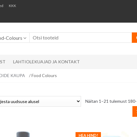
ed
KKK
od-Colours
AST
LAHTIOLEKUAJAD JA KONTAKT
ÄNDIDE KAUPA
/ Food Colours
Näitan 1–21 tulemust 180-
HEA HIND!