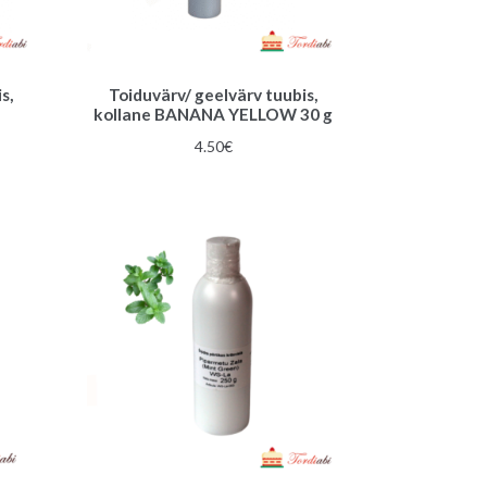
s,
Toiduvärv/ geelvärv tuubis,
kollane BANANA YELLOW 30 g
4.50
€