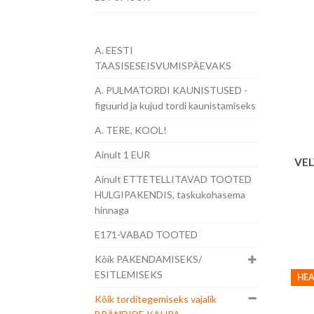
A. EESTI
TAASISESEISVUMISPÄEVAKS
A. PULMATORDI KAUNISTUSED -
figuurid ja kujud tordi kaunistamiseks
A. TERE, KOOL!
Ainult 1 EUR
VEL
Ainult ETTETELLITAVAD TOOTED
HULGIPAKENDIS, taskukohasema
hinnaga
E171-VABAD TOOTED
Kõik PAKENDAMISEKS/
ESITLEMISEKS
HEA
Kõik torditegemiseks vajalik