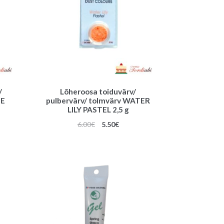
/
Lõheroosa toiduvärv/
ME
pulbervärv/ tolmvärv WATER
LILY PASTEL 2,5 g
une
Algne
Praegune
6.00
€
5.50
€
hind
hind
oli:
on:
6.00€.
5.50€.