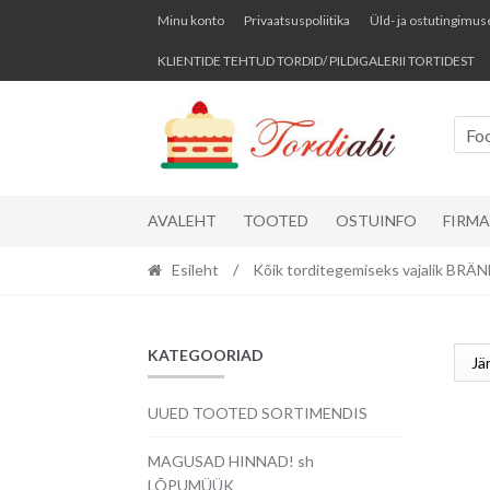
Skip
Skip
Minu konto
Privaatsuspoliitika
Üld- ja ostutingimus
to
to
KLIENTIDE TEHTUD TORDID/ PILDIGALERII TORTIDEST
navigation
content
Fo
AVALEHT
TOOTED
OSTUINFO
FIRM
Esileht
/
Kõik torditegemiseks vajalik BR
KATEGOORIAD
UUED TOOTED SORTIMENDIS
MAGUSAD HINNAD! sh
LÕPUMÜÜK