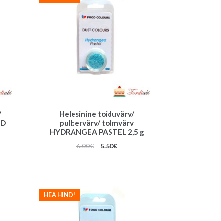
/
Helesinine toiduvärv/
ED
pulbervärv/ tolmvärv
HYDRANGEA PASTEL 2,5 g
une
Algne
Praegune
6.00
€
5.50
€
hind
hind
oli:
on:
6.00€.
5.50€.
HEA HIND!