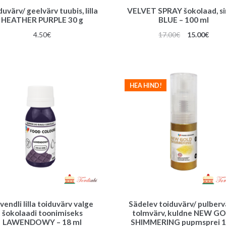
duvärv/ geelvärv tuubis, lilla
VELVET SPRAY šokolaad, si
HEATHER PURPLE 30 g
BLUE – 100 ml
Algne
Prae
4.50
€
17.00
€
15.00
€
hind
hind
oli:
on:
17.00€.
15.00
HEA HIND!
vendli lilla toiduvärv valge
Sädelev toiduvärv/ pulberv
šokolaadi toonimiseks
tolmvärv, kuldne NEW G
LAWENDOWY – 18 ml
SHIMMERING pupmsprei 1