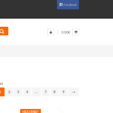
Facebook
0.00€
Sorditud
st
uusimate
1
2
3
4
…
7
8
9
→
järgi
HEA HIND!