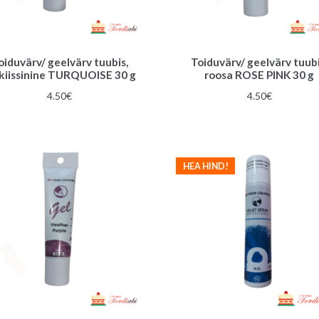
oiduvärv/ geelvärv tuubis,
Toiduvärv/ geelvärv tuubi
kiissinine TURQUOISE 30 g
roosa ROSE PINK 30 g
4.50
€
4.50
€
HEA HIND!