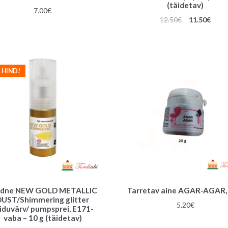
(täidetav)
7.00
€
Algne
Prae
12.50
€
11.50
€
hind
hind
oli:
on:
12.50€.
11.50
 HIND!
ldne NEW GOLD METALLIC
Tarretav aine AGAR-AGAR, 
DUST/Shimmering glitter
5.20
€
iduvärv/ pumpsprei, E171-
vaba – 10 g (täidetav)