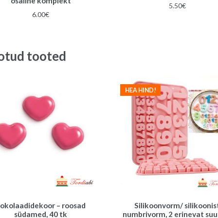
osaline komplekt
5.50
€
6.00
€
otud tooted
HEA HIND!
okolaadidekoor – roosad
Silikoonvorm/ silikoonis
südamed, 40 tk
numbrivorm, 2 erinevat suu