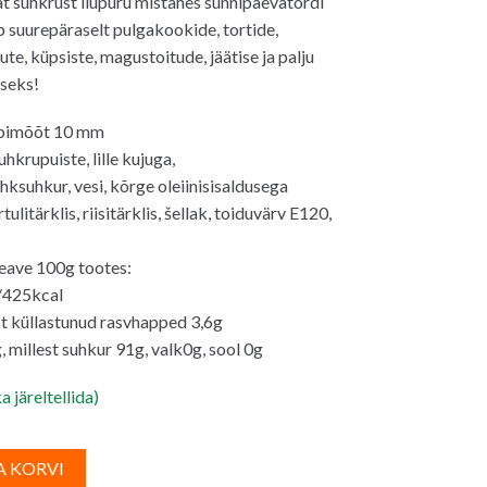
lat suhkrust ilupuru mistahes sünnipäevatordi
b suurepäraselt pulgakookide, tortide,
0€.
te, küpsiste, magustoitude, jäätise ja palju
iseks!
läbimõõt 10 mm
hkrupuiste, lille kujuga,
hksuhkur, vesi, kõrge oleiinisisaldusega
rtulitärklis, riisitärklis, šellak, toiduvärv E120,
eave 100g tootes:
/425kcal
est küllastunud rasvhapped 3,6g
, millest suhkur 91g, valk0g, sool 0g
a järeltellida)
A
A KORVI