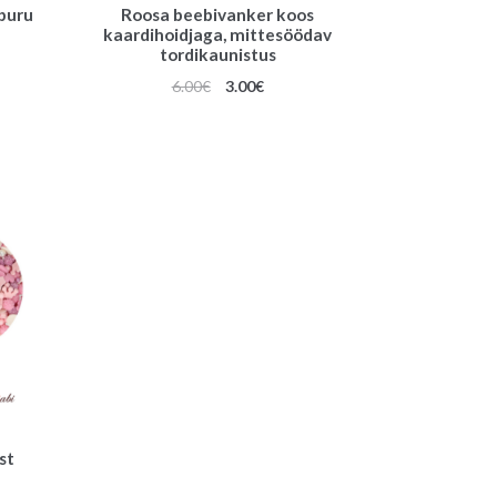
puru
Roosa beebivanker koos
kaardihoidjaga, mittesöödav
tordikaunistus
une
Algne
Praegune
6.00
€
3.00
€
hind
hind
oli:
on:
6.00€.
3.00€.
st