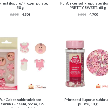
rust ilupuru/ Frozen puiste,
FunCakes suhkrupuiste/ ilu
50 g
PRETTY SWEET, 65 g
Algne
Praegune
Algne
Praeg
5.50
€
4.50
€
5.50
€
4.70
€
hind
hind
hind
hind
oli:
on:
oli:
on:
5.50€.
4.50€.
5.50€.
4.70€.
FunCakes suhkrudekoor
Printsessi ilupuru/ suhkru
tsikuks – beebi, roosa, 12-
puiste, 50 g