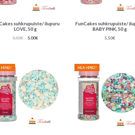
Cakes suhkrupuiste/ ilupuru
FunCakes suhkrupuiste/ ilu
LOVE, 50 g
BABY PINK, 50 g
Algne
Praegune
5.50
€
5.00
€
5.50
€
hind
hind
oli:
on:
5.50€.
5.00€.
 HIND!
HEA HIND!