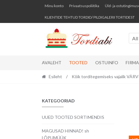
Skip
Skip
Minu konto
Privaatsuspoliitika
Üld- ja ostutingimus
to
to
KLIENTIDE TEHTUD TORDID/ PILDIGALERII TORTIDEST
navigation
content
All
AVALEHT
TOOTED
OSTUINFO
FIRM
Esileht
/
Kõik torditegemiseks vajalik VÄ
KATEGOORIAD
UUED TOOTED SORTIMENDIS
MAGUSAD HINNAD! sh
LÕPUMÜÜK