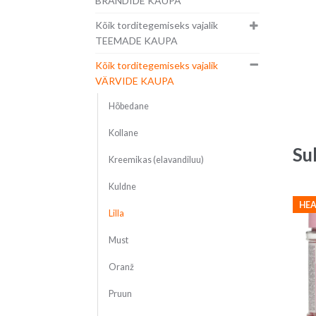
BRÄNDIDE KAUPA
Kõik torditegemiseks vajalik
TEEMADE KAUPA
Kõik torditegemiseks vajalik
VÄRVIDE KAUPA
Hõbedane
Kollane
Su
Kreemikas (elavandiluu)
Kuldne
HEA
Lilla
Must
Oranž
Pruun