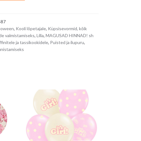
l
t
e
587
r
loween
,
Kooli lõpetajale
,
Küpsisevormid, kõik
n
ide valmistamiseks
,
Lilla
,
MAGUSAD HINNAD! sh
a
finitele ja tassikookidele
,
Puisted ja ilupuru
,
t
unistamiseks
i
v
e
: