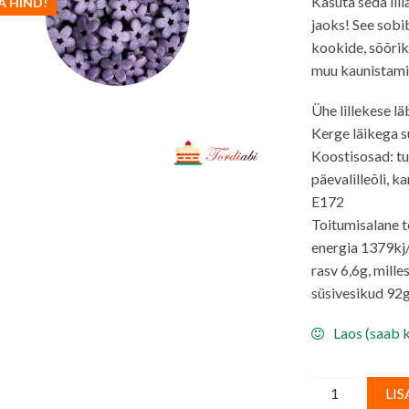
Kasuta seda lil
A HIND!
oli:
on:
jaoks! See sobi
4.50€.
4.2
kookide, sõõriku
muu kaunistam
Ühe lillekese 
Kerge läikega su
Koostisosad: tu
päevalilleõli, ka
E172
Toitumisalane t
energia 1379kj
rasv 6,6g, mill
süsivesikud 92g
Laos (saab k
Suhkrupuiste/
LIS