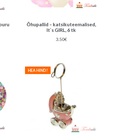
puru
Õhupallid – katsikuteemalised,
It`s GIRL, 6 tk
3.50
€
HEA HIND!