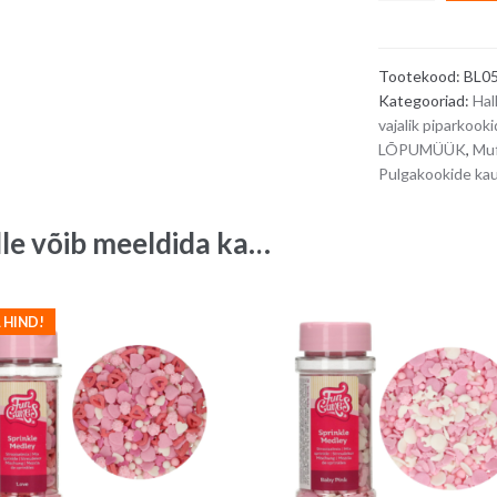
ilupuru
-
lillad
Tootekood:
BL0
pisikesed
Kategooriad:
Hal
lilleõied,
vajalik piparkook
50
LÕPUMÜÜK
,
Muf
g
Pulgakookide ka
quantity
lle võib meeldida ka…
 HIND!