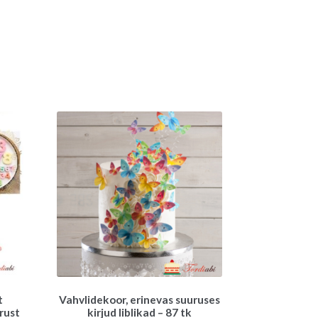
t
Vahvlidekoor, erinevas suuruses
rust
kirjud liblikad – 87 tk