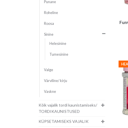
Punane
Roheline
Fun
Roosa
Sinine
Helesinine
Tumesinine
HEA
Valge
Värviline/ kirju
Vaskne
Kõik vajalik tordi kaunistamiseks/
TORDIKAUNISTUSED
KÜPSETAMISEKS VAJALIK