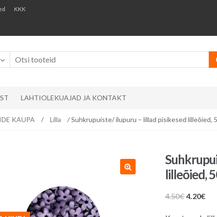
ed
KKK
AST
LAHTIOLEKUAJAD JA KONTAKT
RVIDE KAUPA
/
Lilla
/ Suhkrupuiste/ ilupuru – lillad pisikesed lilleõied, 
Suhkrupuis
lilleõied, 
Algne
Pr
4.50
€
4.20
€
hind
hin