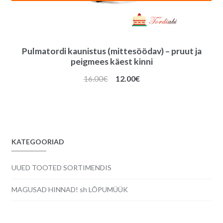
Pulmatordi kaunistus (mittesöödav) – pruut ja
peigmees käest kinni
Algne
Praegune
16.00
€
12.00
€
hind
hind
oli:
on:
16.00€.
12.00€.
KATEGOORIAD
UUED TOOTED SORTIMENDIS
MAGUSAD HINNAD! sh LÕPUMÜÜK