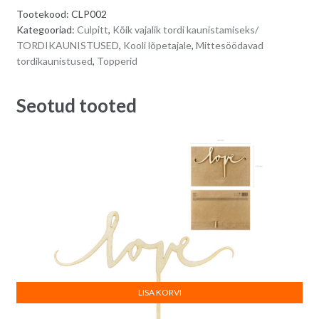
e
Tootekood:
CLP002
r
Kategooriad:
Culpitt
,
Kõik vajalik tordi kaunistamiseks/
n
TORDIKAUNISTUSED
,
Kooli lõpetajale
,
Mittesöödavad
a
tordikaunistused
,
Topperid
t
i
Seotud tooted
v
e
:
LISA KORVI