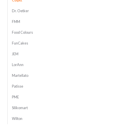
Culpitt
Dr. Oetker
FMM
Food Colours
FunCakes
JEM
LorAnn
Martellato
Patisse
PME
Silikomart
Wilton