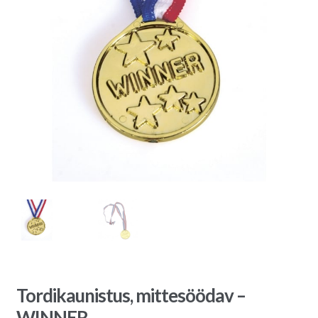
Tordikaunistus, mittesöödav –
WINNER