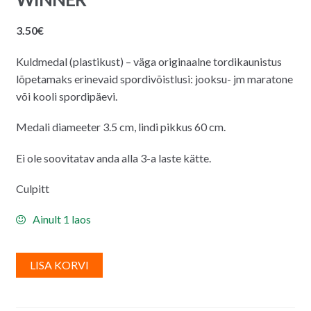
3.50
€
Kuldmedal (plastikust) – väga originaalne tordikaunistus
lõpetamaks erinevaid spordivõistlusi: jooksu- jm maratone
või kooli spordipäevi.
Medali diameeter 3.5 cm, lindi pikkus 60 cm.
Ei ole soovitatav anda alla 3-a laste kätte.
Culpitt
Ainult 1 laos
A
LISA KORVI
l
t