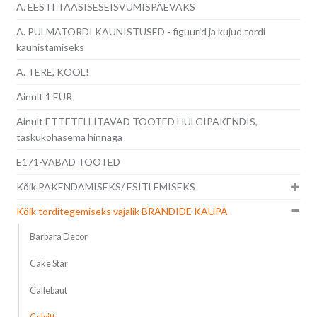
A. EESTI TAASISESEISVUMISPÄEVAKS
A. PULMATORDI KAUNISTUSED - figuurid ja kujud tordi
kaunistamiseks
A. TERE, KOOL!
Ainult 1 EUR
Ainult ETTETELLITAVAD TOOTED HULGIPAKENDIS,
taskukohasema hinnaga
E171-VABAD TOOTED
Kõik PAKENDAMISEKS/ ESITLEMISEKS
Kõik torditegemiseks vajalik BRÄNDIDE KAUPA
Barbara Decor
Cake Star
Callebaut