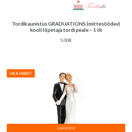
Tordikaunistus GRADUATIONS (mittesöödav)
kooli lõpetaja tordi peale – 1 tk
5.00
€
HEA HIND!
LISA KORVI