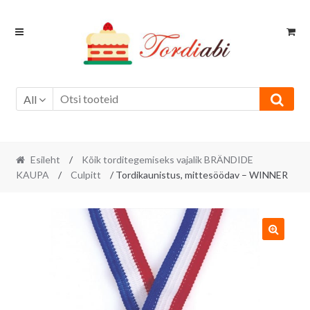
Skip
Skip
to
to
navigation
content
All
Esileht
/
Kõik torditegemiseks vajalik BRÄNDIDE
KAUPA
/
Culpitt
/ Tordikaunistus, mittesöödav – WINNER