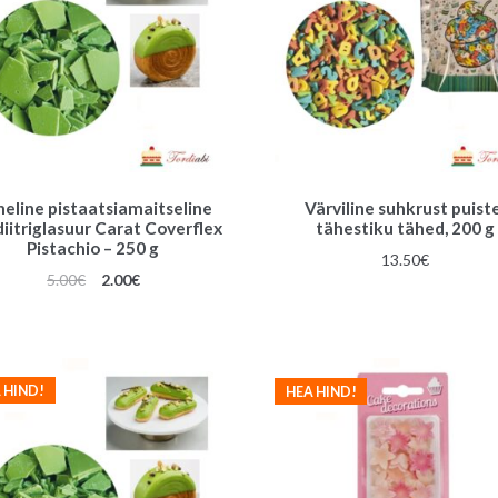
eline pistaatsiamaitseline
Värviline suhkrust puiste
iitriglasuur Carat Coverflex
tähestiku tähed, 200 g
Pistachio – 250 g
13.50
€
Algne
Praegune
5.00
€
2.00
€
hind
hind
oli:
on:
5.00€.
2.00€.
 HIND!
HEA HIND!