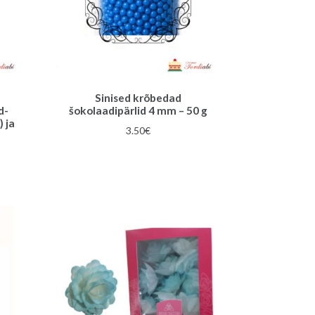
Sinised krõbedad
d-
šokolaadipärlid 4 mm – 50 g
 ja
3.50
€
une