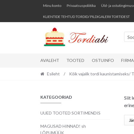
Skip
Skip
Minu konto
Privaatsuspoliitika
Üld- ja ostutingimus
to
to
KLIENTIDE TEHTUD TORDID/ PILDIGALERII TORTIDEST
navigation
content
So
AVALEHT
TOOTED
OSTUINFO
FIRM
Esileht
/
Kõik vajalik tordi kaunistamise
KATEGOORIAD
Siit
erine
UUED TOOTED SORTIMENDIS
MAGUSAD HINNAD! sh
LÕPUMÜÜK