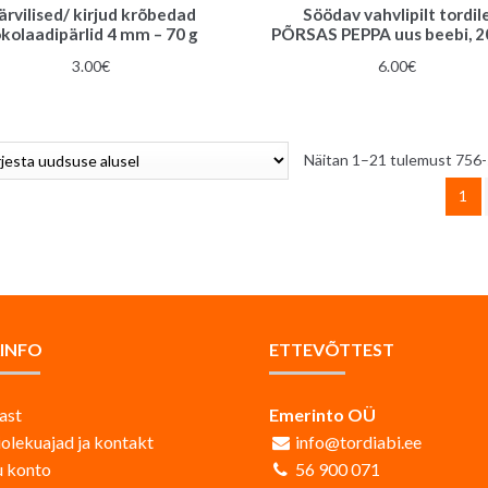
ärvilised/ kirjud krõbedad
Söödav vahvlipilt tordil
kolaadipärlid 4 mm – 70 g
PÕRSAS PEPPA uus beebi, 2
3.00
€
6.00
€
Näitan 1–21 tulemust 756-
1
AINFO
ETTEVÕTTEST
ast
Emerinto OÜ
iolekuajad ja kontakt
info@tordiabi.ee
 konto
56 900 071