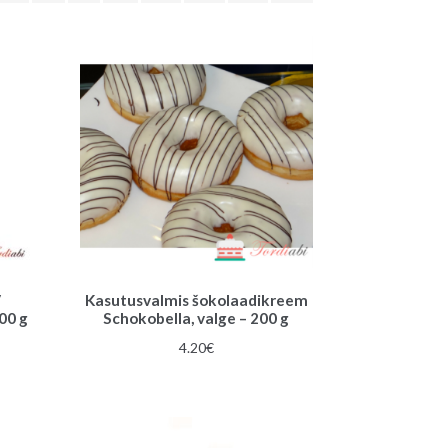
/
Kasutusvalmis šokolaadikreem
100 g
Schokobella, valge – 200 g
4.20
€