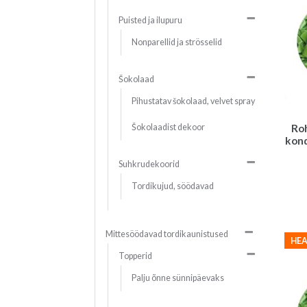
Puisted ja ilupuru
Nonparellid ja strösselid
Šokolaad
Pihustatav šokolaad, velvet spray
Roh
Šokolaadist dekoor
kond
Suhkrudekoorid
Tordikujud, söödavad
Mittesöödavad tordikaunistused
HEA
Topperid
Palju õnne sünnipäevaks