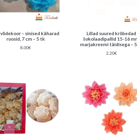
vlidekoor – sinised käharad
Lillad suured krõbedad
roosid, 7 cm – 5 tk
šokolaadipallid 15-16 
marjakreemi täidisega – 5
8.00
€
2.20
€