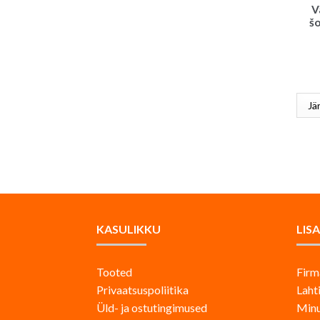
V
šo
KASULIKKU
LIS
Tooted
Firm
Privaatsuspoliitika
Laht
Üld- ja ostutingimused
Minu