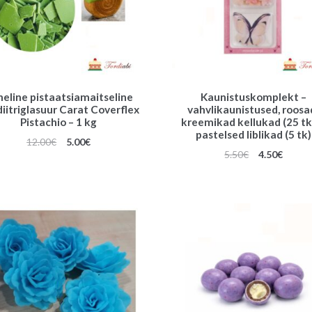
eline pistaatsiamaitseline
Kaunistuskomplekt –
iitriglasuur Carat Coverflex
vahvlikaunistused, roosa
Pistachio – 1 kg
kreemikad kellukad (25 tk)
pastelsed liblikad (5 tk)
Algne
Praegune
12.00
€
5.00
€
Algne
Praeg
5.50
€
4.50
€
hind
hind
hind
hind
oli:
on:
oli:
on:
12.00€.
5.00€.
5.50€.
4.50€.