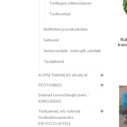
Tordikujud, mittesöödavad
Tordiküünlad
Muffinitele ja tassikookidele
Roh
Šabloonid
kond
Söödav tordipilt - suhkrupilt, vahvlipilt
Tordipliiatsid
KÜPSETAMISEKS VAJALIK
PEOTARBED
Sobivad tooted kingituseks -
KINGIIDEED
Toiduained, mis sobivad
tordivalmistamiseks
ERITOITUJATELE