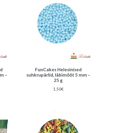
ed
FunCakes Helesinised
mm –
suhkrupärlid, läbimõõt 5 mm –
25 g
1.50
€