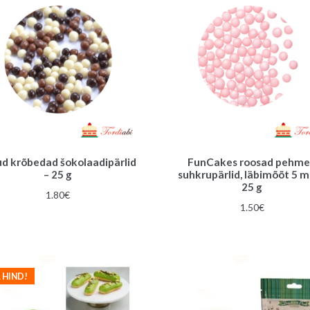
ud krõbedad šokolaadipärlid
FunCakes roosad pehm
– 25 g
suhkrupärlid, läbimõõt 5 
25 g
1.80
€
1.50
€
 HIND!