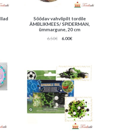
illad
Söödav vahvlipilt tordile
ÄMBLIKMEES/ SPIDERMAN,
ümmargune, 20 cm
Algne
Praegune
6.50
€
6.00
€
hind
hind
oli:
on:
6.50€.
6.00€.