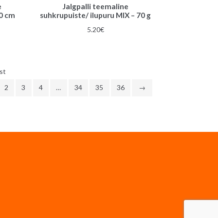
e
Jalgpalli teemaline
0 cm
suhkrupuiste/ ilupuru MIX – 70 g
5.20
€
Sorditud
st
uusimate
2
3
4
…
34
35
36
→
järgi