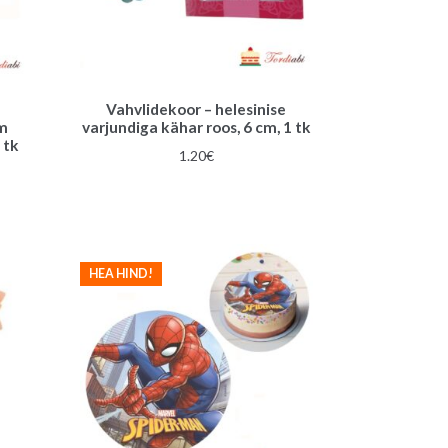
Vahvlidekoor – helesinise
mm
varjundiga kähar roos, 6 cm, 1 tk
 tk
1.20
€
HEA HIND!