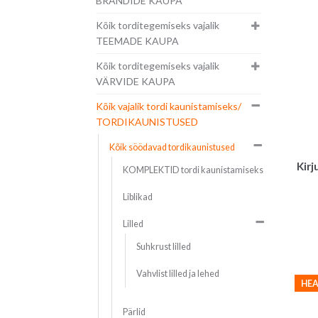
BRÄNDIDE KAUPA
Kõik torditegemiseks vajalik
TEEMADE KAUPA
Kõik torditegemiseks vajalik
VÄRVIDE KAUPA
Kõik vajalik tordi kaunistamiseks/
TORDIKAUNISTUSED
Kõik söödavad tordikaunistused
Kirj
KOMPLEKTID tordi kaunistamiseks
Liblikad
Lilled
Suhkrust lilled
Vahvlist lilled ja lehed
HEA
Pärlid