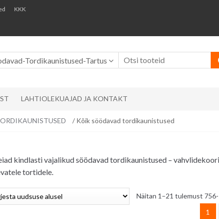
ed
KKK
odavad-Tordikaunistused-Tartus
AST
LAHTIOLEKUAJAD JA KONTAKT
ks/ TORDIKAUNISTUSED
/ Kõik söödavad tordikaunistused
 leiad kindlasti vajalikud söödavad tordikaunistused – vahvlidekoo
vatele tortidele.
Näitan 1–21 tulemust 756-
1