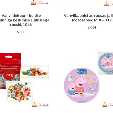
Vahvlidekoor – kuldse
Vahvlikaunistus, roosad ja l
jundiga keskmise suurusega
lootoseõied MIX – 3 tk
roosid, 10 tk
6.00
€
6.00
€