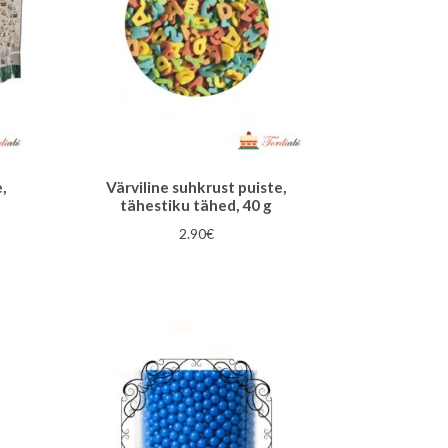
,
Värviline suhkrust puiste,
tähestiku tähed, 40 g
2.90
€