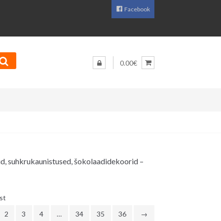
Facebook
0.00€
rid, suhkrukaunistused, šokolaadidekoorid –
Sorditud
st
uusimate
2
3
4
…
34
35
36
→
järgi