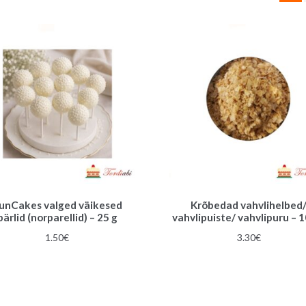
unCakes valged väikesed
Krõbedad vahvlihelbed
pärlid (norparellid) – 25 g
vahvlipuiste/ vahvlipuru – 
1.50
€
3.30
€