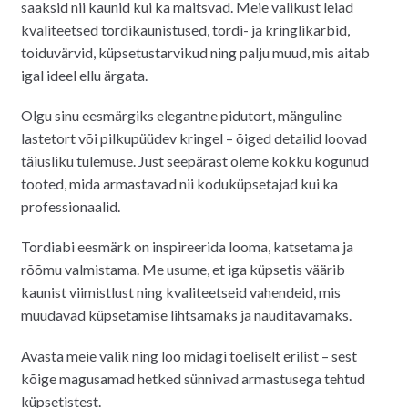
saaksid nii kaunid kui ka maitsvad. Meie valikust leiad
kvaliteetsed tordikaunistused, tordi- ja kringlikarbid,
toiduvärvid, küpsetustarvikud ning palju muud, mis aitab
igal ideel ellu ärgata.
Olgu sinu eesmärgiks elegantne pidutort, mänguline
lastetort või pilkupüüdev kringel – õiged detailid loovad
täiusliku tulemuse. Just seepärast oleme kokku kogunud
tooted, mida armastavad nii koduküpsetajad kui ka
professionaalid.
Tordiabi eesmärk on inspireerida looma, katsetama ja
rõõmu valmistama. Me usume, et iga küpsetis väärib
kaunist viimistlust ning kvaliteetseid vahendeid, mis
muudavad küpsetamise lihtsamaks ja nauditavamaks.
Avasta meie valik ning loo midagi tõeliselt erilist – sest
kõige magusamad hetked sünnivad armastusega tehtud
küpsetistest.