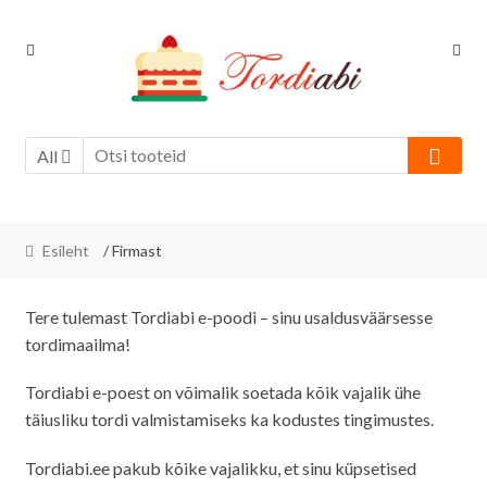
Skip
Skip
to
to
navigation
content
All
Esileht
/ Firmast
Tere tulemast Tordiabi e-poodi – sinu usaldusväärsesse
tordimaailma!
Tordiabi e-poest on võimalik soetada kõik vajalik ühe
täiusliku tordi valmistamiseks ka kodustes tingimustes.
Tordiabi.ee pakub kõike vajalikku, et sinu küpsetised