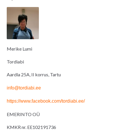
Merike Lumi
Tordiabi
Aardla 25A, II korrus, Tartu
info@tordiabi.ee
https://www.facebook.com/tordiabi.ee/
EMERINTO OÜ
KMKR nr. EE102191736