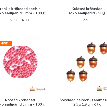
ranžid krõbedad apelsini-
Kuldsed krõbedad
kolaadipärlid 5 mm – 100 g
šokolaadipärlid – 50 g
Algne
Praegune
5.90
€
4.50
€
2.60
€
hind
hind
oli:
on:
5.90€.
4.50€.
 HIND!
Roosad krõbedad
Šokolaadidekoor – tammet
kolaadipärlid 5 mm – 100 g
2,5 x 1,8 cm, 6 tk