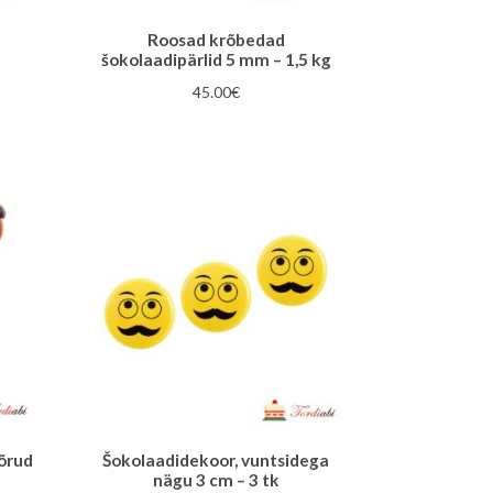
Roosad krõbedad
šokolaadipärlid 5 mm – 1,5 kg
45.00
€
õrud
Šokolaadidekoor, vuntsidega
nägu 3 cm – 3 tk