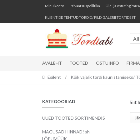
Skip
Skip
Minu konto
Privaatsuspoliitika
Üld- ja ostutingimus
to
to
KLIENTIDE TEHTUD TORDID/ PILDIGALERII TORTIDEST
navigation
content
All
AVALEHT
TOOTED
OSTUINFO
FIRM
Esileht
/
Kõik vajalik tordi kaunistamisek
KATEGOORIAD
Siit
UUED TOOTED SORTIMENDIS
MAGUSAD HINNAD! sh
LÕPUMÜÜK