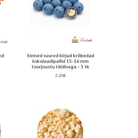
ed
Sinised suured kirjud krõbedad
šokolaadipallid 15-16 mm
toorjuustu täidisega – 5 tk
2.20
€