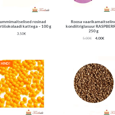
ummimaitselised rosinad
Roosa vaarikamaitselin
rtišokolaadi kattega – 100 g
kondiitriglasuur RASPBER
250 g
3.50
€
Algne
Praeg
5.00
€
4.00
€
hind
hind
oli:
on:
5.00€.
4.00€.
 HIND!