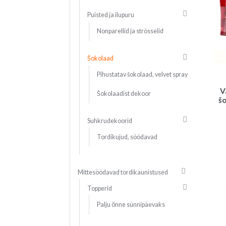
Puisted ja ilupuru
Nonparellid ja strösselid
Šokolaad
Pihustatav šokolaad, velvet spray
V
Šokolaadist dekoor
šo
Suhkrudekoorid
Tordikujud, söödavad
Mittesöödavad tordikaunistused
Topperid
Palju õnne sünnipäevaks