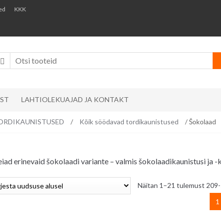
ed
KKK
AST
LAHTIOLEKUAJAD JA KONTAKT
s/ TORDIKAUNISTUSED
/
Kõik söödavad tordikaunistused
/ Šokolaad
 leiad erinevaid šokolaadi variante – valmis šokolaadikaunistusi ja 
Näitan 1–21 tulemust 209-
1