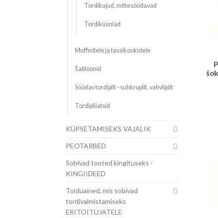
Tordikujud, mittesöödavad
Tordiküünlad
Muffinitele ja tassikookidele
P
Šabloonid
šok
Söödav tordipilt - suhkrupilt, vahvlipilt
Tordipliiatsid
KÜPSETAMISEKS VAJALIK
PEOTARBED
Sobivad tooted kingituseks -
KINGIIDEED
Toiduained, mis sobivad
tordivalmistamiseks
ERITOITUJATELE