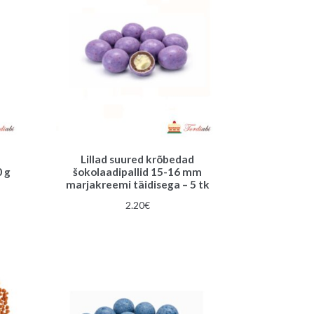
Lillad suured krõbedad
0 g
šokolaadipallid 15-16 mm
marjakreemi täidisega – 5 tk
2.20
€