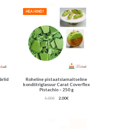
HEA HIND!
ärlid
Roheline pistaatsiamaitseline
kondiitriglasuur Carat Coverflex
Pistachio – 250 g
Algne
Praegune
5.00
€
2.00
€
hind
hind
oli:
on:
5.00€.
2.00€.