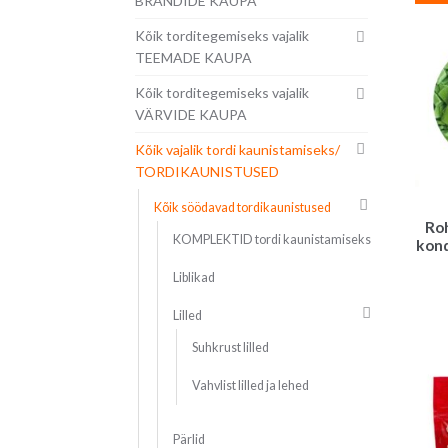
BRÄNDIDE KAUPA
Kõik torditegemiseks vajalik
TEEMADE KAUPA
Kõik torditegemiseks vajalik
VÄRVIDE KAUPA
Kõik vajalik tordi kaunistamiseks/
TORDIKAUNISTUSED
Kõik söödavad tordikaunistused
Roh
KOMPLEKTID tordi kaunistamiseks
kond
Liblikad
Lilled
Suhkrust lilled
Vahvlist lilled ja lehed
Pärlid