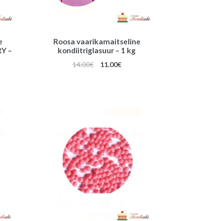
e
Roosa vaarikamaitseline
RY –
kondiitriglasuur – 1 kg
Algne
Praegune
14.00
€
11.00
€
une
hind
hind
oli:
on:
14.00€.
11.00€.