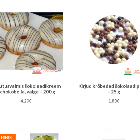
utusvalmis šokolaadikreem
Kirjud krõbedad šokolaadip
chokobella, valge – 200 g
– 25 g
4.20
€
1.80
€
 HIND!