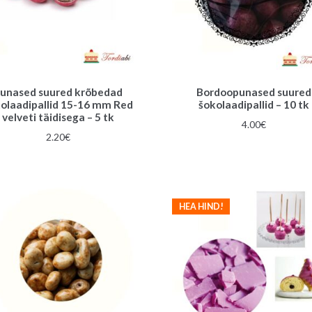
unased suured krõbedad
Bordoopunased suured
olaadipallid 15-16 mm Red
šokolaadipallid – 10 tk
velveti täidisega – 5 tk
4.00
€
2.20
€
HEA HIND!