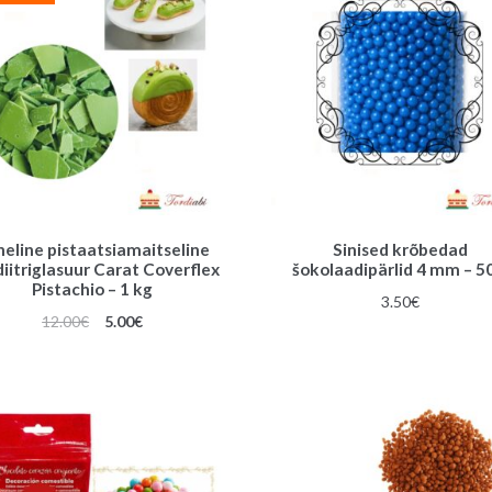
eline pistaatsiamaitseline
Sinised krõbedad
iitriglasuur Carat Coverflex
šokolaadipärlid 4 mm – 5
Pistachio – 1 kg
3.50
€
Algne
Praegune
12.00
€
5.00
€
hind
hind
oli:
on:
12.00€.
5.00€.