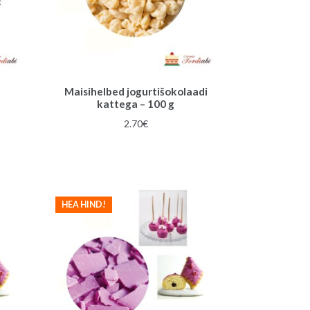
Maisihelbed jogurtišokolaadi
kattega – 100 g
2.70
€
HEA HIND!