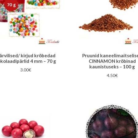
ärvilised/ kirjud krõbedad
Pruunid kaneelimaitselis
kolaadipärlid 4 mm – 70 g
CINNAMON krõbinad
kaunistuseks – 100 g
3.00
€
4.50
€