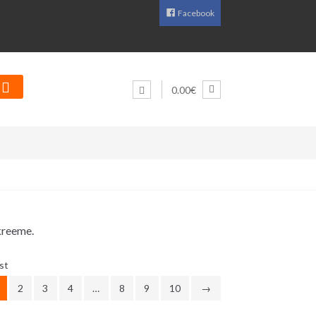
Facebook
0.00€
-kreeme.
Sorditud
st
uusimate
2
3
4
…
8
9
10
→
järgi