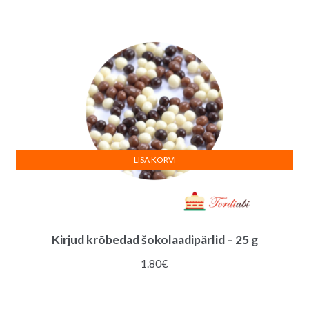
LISA KORVI
Kirjud krõbedad šokolaadipärlid – 25 g
1.80
€