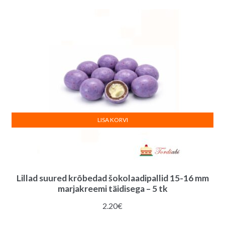
LISA KORVI
Lillad suured krõbedad šokolaadipallid 15-16 mm
marjakreemi täidisega – 5 tk
2.20
€