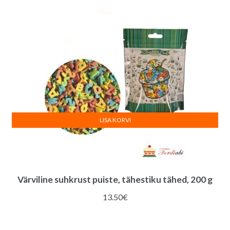
LISA KORVI
Värviline suhkrust puiste, tähestiku tähed, 200 g
13.50
€