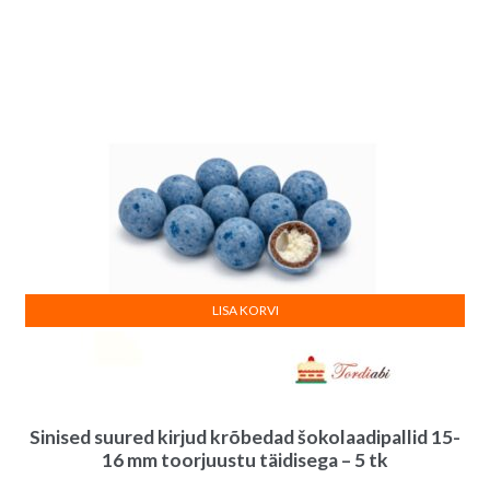
LISA KORVI
Sinised suured kirjud krõbedad šokolaadipallid 15-
16 mm toorjuustu täidisega – 5 tk