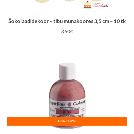
Šokolaadidekoor – tibu munakoores 3,5 cm – 10 tk
3.50
€
LISA KORVI