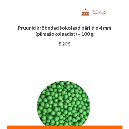
Pruunid krõbedad šokolaadipärlid ø 4 mm
(piimašokolaadist) – 100 g
5.20
€