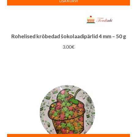
LISA KORVI
Rohelised krõbedad šokolaadipärlid 4 mm – 50 g
3.00
€