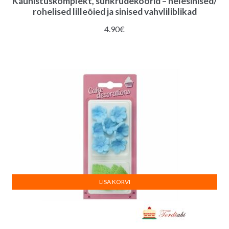
Kaunistuskomplekt, suhkrudekoorid – helesinised/
rohelised lilleõied ja sinised vahvliliblikad
4.90
€
LISA KORVI