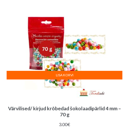
LISA KORVI
Värvilised/ kirjud krõbedad šokolaadipärlid 4 mm –
70 g
3.00
€