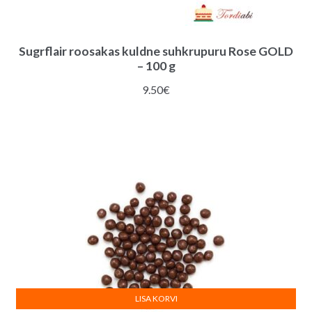
Sugrflair roosakas kuldne suhkrupuru Rose GOLD
– 100 g
9.50
€
LISA KORVI