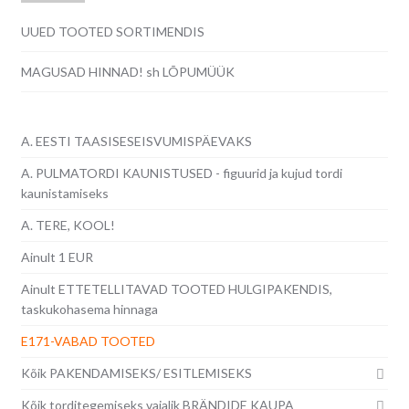
UUED TOOTED SORTIMENDIS
MAGUSAD HINNAD! sh LÕPUMÜÜK
A. EESTI TAASISESEISVUMISPÄEVAKS
A. PULMATORDI KAUNISTUSED - figuurid ja kujud tordi
kaunistamiseks
A. TERE, KOOL!
Ainult 1 EUR
Ainult ETTETELLITAVAD TOOTED HULGIPAKENDIS,
taskukohasema hinnaga
E171-VABAD TOOTED
Kõik PAKENDAMISEKS/ ESITLEMISEKS
Kõik torditegemiseks vajalik BRÄNDIDE KAUPA