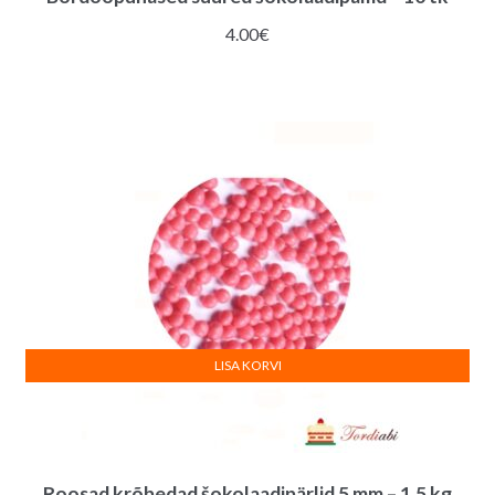
4.00
€
LISA KORVI
Roosad krõbedad šokolaadipärlid 5 mm – 1,5 kg