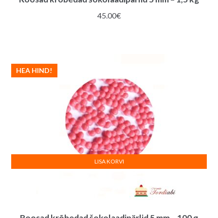
45.00
€
HEA HIND!
LISA KORVI
Roosad krõbedad šokolaadipärlid 5 mm – 100 g