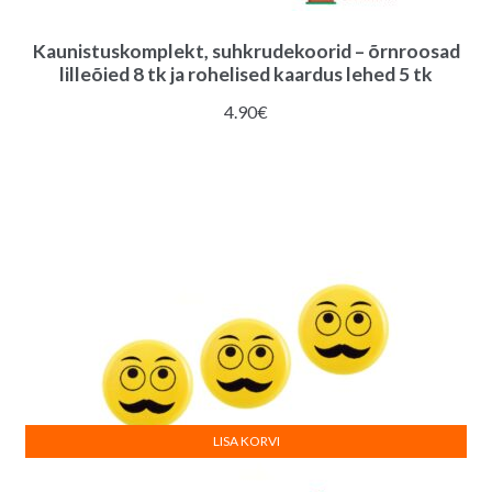
Kaunistuskomplekt, suhkrudekoorid – õrnroosad
lilleõied 8 tk ja rohelised kaardus lehed 5 tk
4.90
€
LISA KORVI