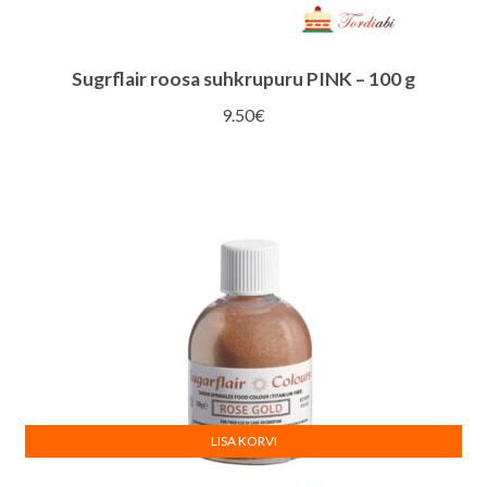
Sugrflair roosa suhkrupuru PINK – 100 g
9.50
€
LISA KORVI