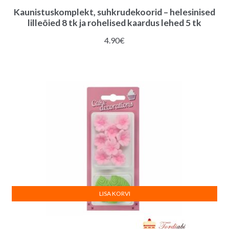
Kaunistuskomplekt, suhkrudekoorid – helesinised
lilleõied 8 tk ja rohelised kaardus lehed 5 tk
4.90
€
LISA KORVI