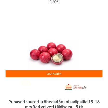
2.20
€
LISA KORVI
Punased suured krõbedad šokolaadipallid 15-16
mm Red velveti täidisega – 5 tk