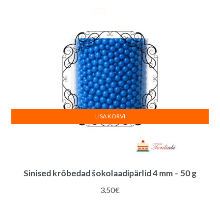
LISA KORVI
Sinised krõbedad šokolaadipärlid 4 mm – 50 g
3.50
€