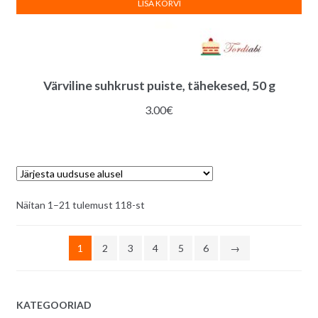
LISA KORVI
Värviline suhkrust puiste, tähekesed, 50 g
3.00
€
Sorditud
Näitan 1–21 tulemust 118-st
uusimate
järgi
1
2
3
4
5
6
→
KATEGOORIAD