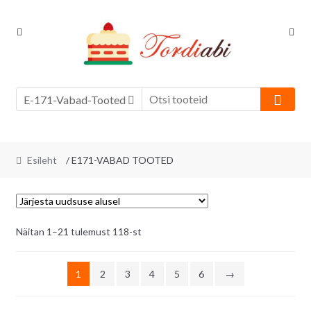
Skip
Skip
to
to
navigation
content
E-171-Vabad-Tooted
Esileht
/ E171-VABAD TOOTED
Sorditud
Näitan 1–21 tulemust 118-st
uusimate
järgi
1
2
3
4
5
6
→