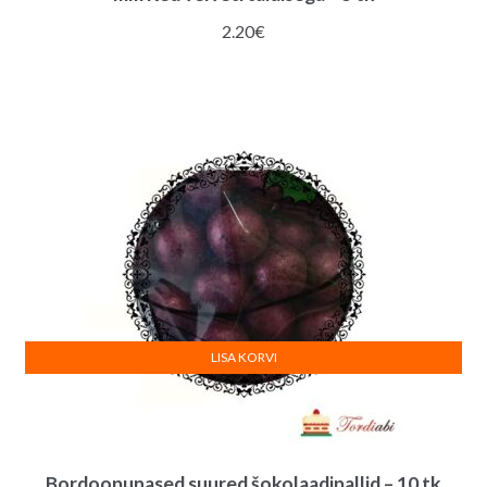
2.20
€
LISA KORVI
Bordoopunased suured šokolaadipallid – 10 tk