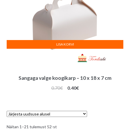
LISA KORVI
Sangaga valge koogikarp – 10 x 18 x 7 cm
Algne
Praegune
0.70
€
0.40
€
hind
hind
oli:
on:
0.70€.
0.40€.
Sorditud
Näitan 1–21 tulemust 52-st