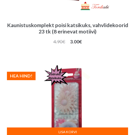
Kaunistuskomplekt poisi katsikuks, vahvlidekoorid
23 tk (8 erinevat motiivi)
Algne
Praegune
4.90
€
3.00
€
hind
hind
oli:
on:
4.90€.
3.00€.
HEA HIND!
LISA KORVI