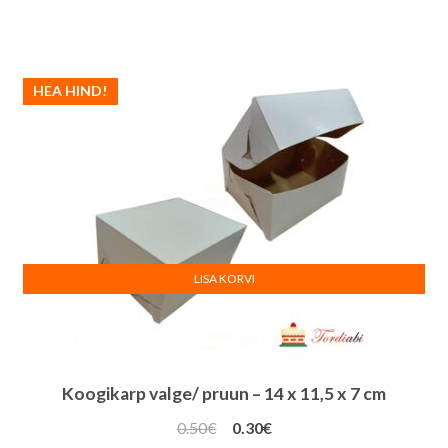
hind
hind
oli:
on:
6.50€.
3.90€.
HEA HIND!
LISA KORVI
Koogikarp valge/ pruun – 14 x 11,5 x 7 cm
Algne
Praegune
0.50
€
0.30
€