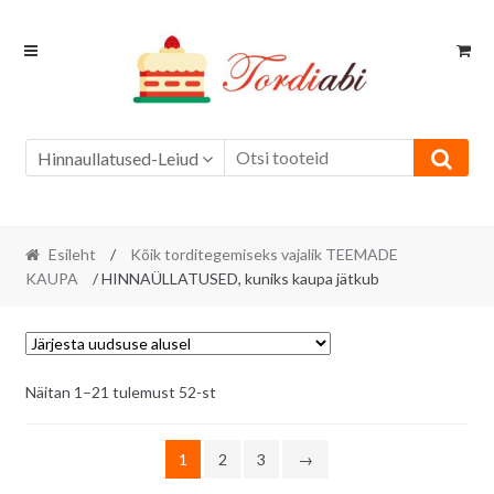
Skip
Skip
to
to
navigation
content
Hinnaullatused-Leiud
Esileht
/
Kõik torditegemiseks vajalik TEEMADE
KAUPA
/ HINNAÜLLATUSED, kuniks kaupa jätkub
Sorditud
Näitan 1–21 tulemust 52-st
uusimate
järgi
1
2
3
→