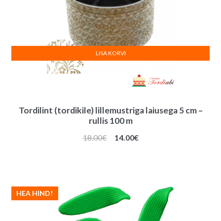
LISA KORVI
Tordilint (tordikile) lillemustriga laiusega 5 cm –
rullis 100 m
Algne
Praegune
18.00
€
14.00
€
hind
hind
oli:
on:
18.00€.
14.00€.
HEA HIND!