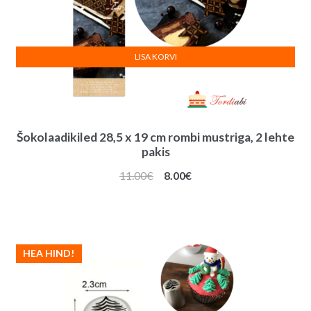
LISA KORVI
Šokolaadikiled 28,5 x 19 cm rombi mustriga, 2 lehte
pakis
Algne
Praegune
11.00
€
8.00
€
hind
hind
oli:
on:
11.00€.
8.00€.
HEA HIND!