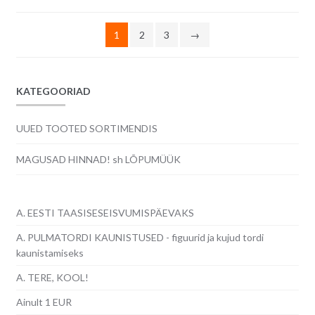
uusimate
järgi
1
2
3
→
KATEGOORIAD
UUED TOOTED SORTIMENDIS
MAGUSAD HINNAD! sh LÕPUMÜÜK
A. EESTI TAASISESEISVUMISPÄEVAKS
A. PULMATORDI KAUNISTUSED - figuurid ja kujud tordi
kaunistamiseks
A. TERE, KOOL!
Ainult 1 EUR