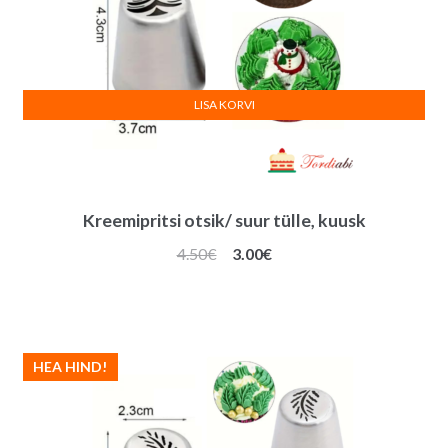
LISA KORVI
Kreemipritsi otsik/ suur tülle, kuusk
Algne
Praegune
4.50
€
3.00
€
hind
hind
oli:
on:
4.50€.
3.00€.
HEA HIND!