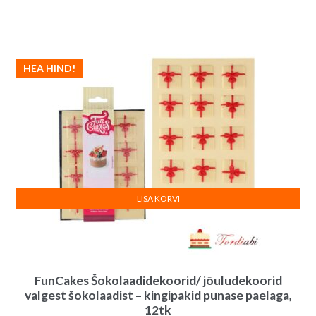
hind
hind
oli:
on:
12.00€.
10.00€.
HEA HIND!
LISA KORVI
FunCakes Šokolaadidekoorid/ jõuludekoorid
valgest šokolaadist – kingipakid punase paelaga,
12tk