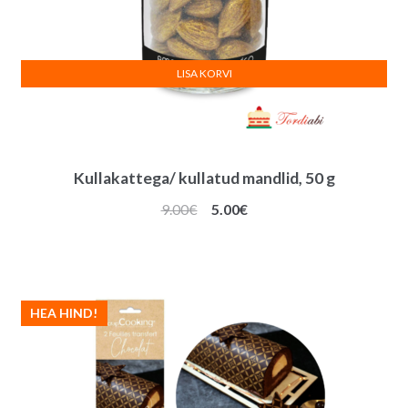
LISA KORVI
Kullakattega/ kullatud mandlid, 50 g
Algne
Praegune
9.00
€
5.00
€
hind
hind
oli:
on:
9.00€.
5.00€.
HEA HIND!