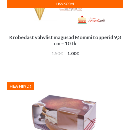
LISA KORVI
Krõbedast vahvlist magusad Mõmmi topperid 9,3
cm – 10 tk
Algne
Praegune
1.50
€
1.00
€
hind
hind
oli:
on:
1.50€.
1.00€.
HEA HIND!