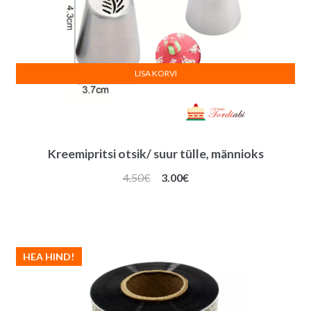
LISA KORVI
Kreemipritsi otsik/ suur tülle, männioks
Algne
Praegune
4.50
€
3.00
€
hind
hind
oli:
on:
4.50€.
3.00€.
HEA HIND!