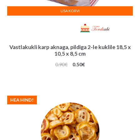
LISA KORVI
Vastlakukli karp aknaga, pildiga 2-le kuklile 18,5 x
10,5 x 8,5 cm
Algne
Praegune
0.90
€
0.50
€
hind
hind
oli:
on:
0.90€.
0.50€.
HEA HIND!