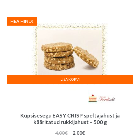
HEA HIND!
LISA KORVI
Küpsisesegu EASY CRISP speltajahust ja
kääritatud rukkijahust – 500 g
Algne
Praegune
4.00
€
2.00
€