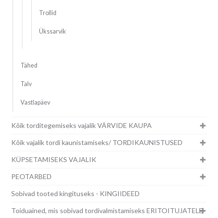
Trollid
Ükssarvik
Tähed
Talv
Vastlapäev
Kõik torditegemiseks vajalik VÄRVIDE KAUPA
Kõik vajalik tordi kaunistamiseks/ TORDIKAUNISTUSED
KÜPSETAMISEKS VAJALIK
PEOTARBED
Sobivad tooted kingituseks - KINGIIDEED
Toiduained, mis sobivad tordivalmistamiseks ERITOITUJATELE