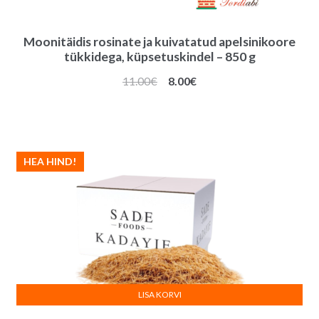
Moonitäidis rosinate ja kuivatatud apelsinikoore
tükkidega, küpsetuskindel – 850 g
Algne
Praegune
11.00
€
8.00
€
hind
hind
oli:
on:
11.00€.
8.00€.
HEA HIND!
LISA KORVI