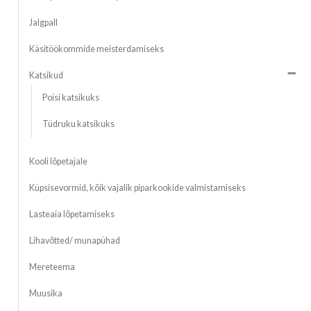
Jalgpall
Käsitöökommide meisterdamiseks
Katsikud
Poisi katsikuks
Tüdruku katsikuks
Kooli lõpetajale
Küpsisevormid, kõik vajalik piparkookide valmistamiseks
Lasteaia lõpetamiseks
Lihavõtted/ munapühad
Mereteema
Muusika