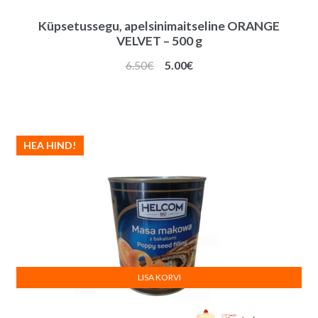
Küpsetussegu, apelsinimaitseline ORANGE
VELVET – 500 g
Algne
Praegune
6.50
€
5.00
€
hind
hind
oli:
on:
6.50€.
5.00€.
HEA HIND!
LISA KORVI