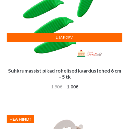
LISA KORVI
Suhkrumassist pikad rohelised kaardus lehed 6 cm
– 5 tk
Algne
Praegune
1.90
€
1.00
€
hind
hind
oli:
on:
1.90€.
1.00€.
HEA HIND!