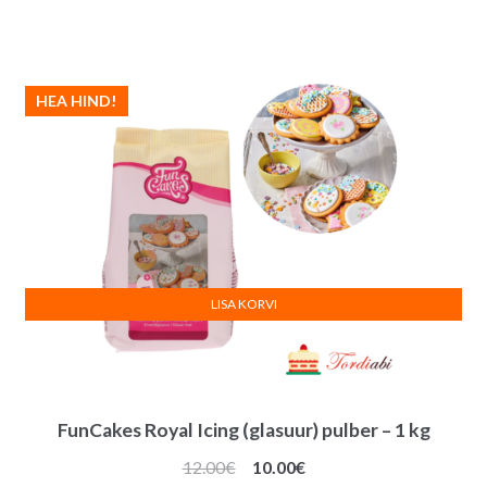
hind
hind
oli:
on:
0.50€.
0.30€.
HEA HIND!
LISA KORVI
FunCakes Royal Icing (glasuur) pulber – 1 kg
Algne
Praegune
12.00
€
10.00
€