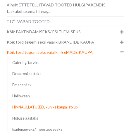
Ainult ETTETELLITAVAD TOOTED HULGIPAKENDIS,
taskukohasema hinnaga
E171-VABAD TOOTED
Kõik PAKENDAMISEKS/ ESITLEMISEKS
Kõik torditegemiseks vajalik BRÄNDIDE KAUPA
Kõik torditegemiseks vajalik TEEMADE KAUPA
Cateringi tarvikud
Draakoni aastaks
Emadepäev
Halloween
HINNAÜLLATUSED, kuniks kaupa jätkub
Hobuse aastaks
Isadepäevaks/ meestepäevaks