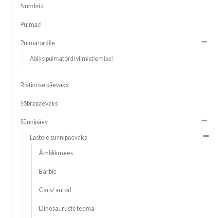
Numbrid
Pulmad
Pulmatordile
Abiks pulmatordi viimistlemisel
Ristimise päevaks
Sõbrapäevaks
Sünnipäev
Lastele sünnipäevaks
Ämblikmees
Barbie
Cars/ autod
Dinosauruste teema