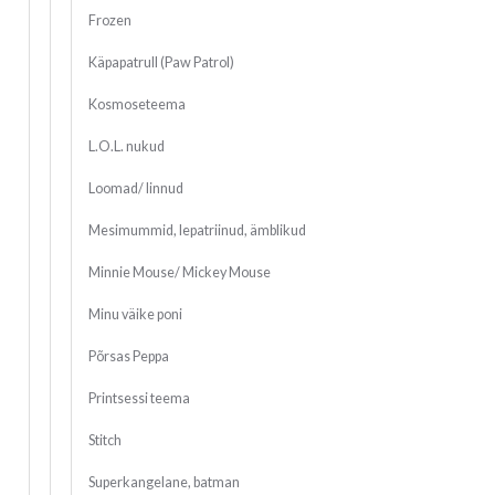
Frozen
Käpapatrull (Paw Patrol)
Kosmoseteema
L.O.L. nukud
Loomad/ linnud
Mesimummid, lepatriinud, ämblikud
Minnie Mouse/ Mickey Mouse
Minu väike poni
Põrsas Peppa
Printsessi teema
Stitch
Superkangelane, batman