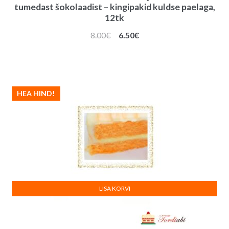
tumedast šokolaadist – kingipakid kuldse paelaga,
12tk
Algne
Praegune
8.00
€
6.50
€
hind
hind
oli:
on:
8.00€.
6.50€.
HEA HIND!
LISA KORVI