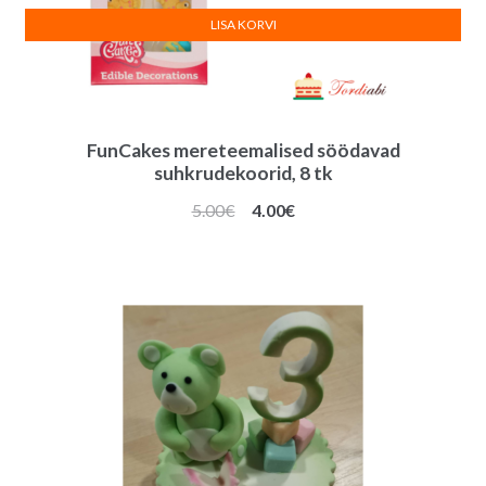
LISA KORVI
FunCakes mereteemalised söödavad
suhkrudekoorid, 8 tk
Algne
Praegune
5.00
€
4.00
€
hind
hind
oli:
on:
5.00€.
4.00€.