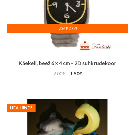
LISA KORVI
Käekell, beež 6 x 4 cm – 2D suhkrudekoor
Algne
Praegune
2.00
€
1.50
€
hind
hind
oli:
on:
2.00€.
1.50€.
HEA HIND!