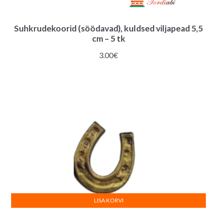
Suhkrudekoorid (söödavad), kuldsed viljapead 5,5
cm – 5 tk
3.00
€
LISA KORVI