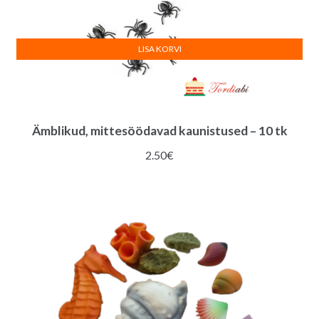
LISA KORVI
Ämblikud, mittesöödavad kaunistused – 10 tk
2.50
€