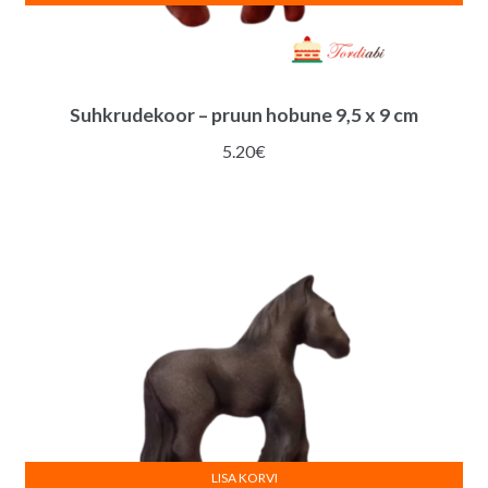
Suhkrudekoor – pruun hobune 9,5 x 9 cm
5.20
€
LISA KORVI