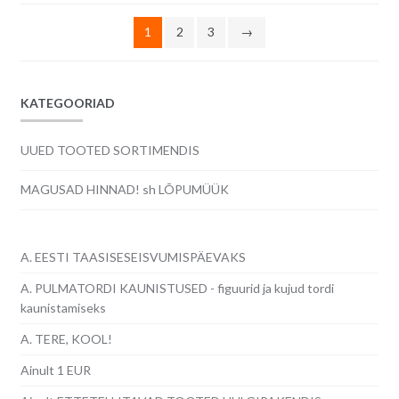
järgi
1
2
3
→
KATEGOORIAD
UUED TOOTED SORTIMENDIS
MAGUSAD HINNAD! sh LÕPUMÜÜK
A. EESTI TAASISESEISVUMISPÄEVAKS
A. PULMATORDI KAUNISTUSED - figuurid ja kujud tordi
kaunistamiseks
A. TERE, KOOL!
Ainult 1 EUR