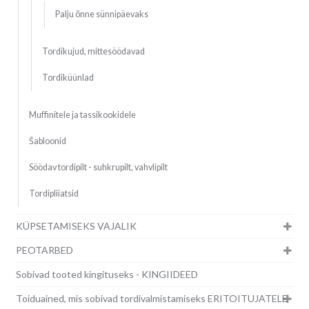
Palju õnne sünnipäevaks
Tordikujud, mittesöödavad
Tordiküünlad
Muffinitele ja tassikookidele
Šabloonid
Söödav tordipilt - suhkrupilt, vahvlipilt
Tordipliiatsid
KÜPSETAMISEKS VAJALIK
PEOTARBED
Sobivad tooted kingituseks - KINGIIDEED
Toiduained, mis sobivad tordivalmistamiseks ERITOITUJATELE