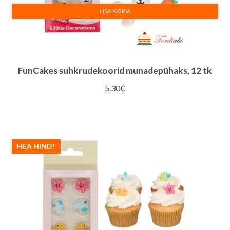
LISA KORVI
FunCakes suhkrudekoorid munadepühaks, 12 tk
5.30
€
HEA HIND!