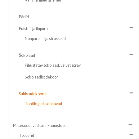
Vahvlist lilled ja lehed
Pärlid
Puisted ja ilupuru
Nonparellid ja strösselid
Šokolaad
Pihustatav šokolaad, velvet spray
Šokolaadist dekoor
Suhkrudekoorid
Tordikujud, söödavad
Mittesöödavad tordikaunistused
Topperid