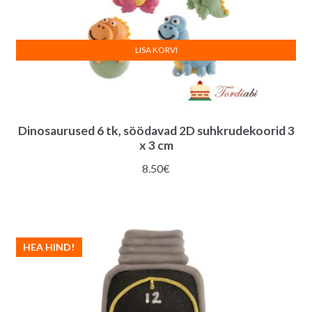
LISA KORVI
Dinosaurused 6 tk, söödavad 2D suhkrudekoorid 3
x 3 cm
8.50
€
HEA HIND!