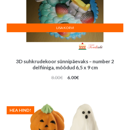
LISA KORVI
3D suhkrudekoor sünnipäevaks – number 2
delfiiniga, mõõdud 6,5 x 9 cm
Algne
Praegune
8.00
€
6.00
€
hind
hind
oli:
on:
8.00€.
6.00€.
HEA HIND!