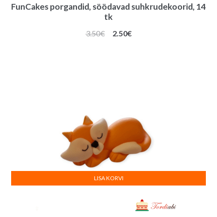
FunCakes porgandid, söödavad suhkrudekoorid, 14
tk
Algne
Praegune
3.50
€
2.50
€
hind
hind
oli:
on:
3.50€.
2.50€.
LISA KORVI