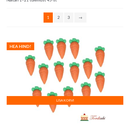
uusimate
järgi
1
2
3
→
HEA HIND!
LISA KORVI