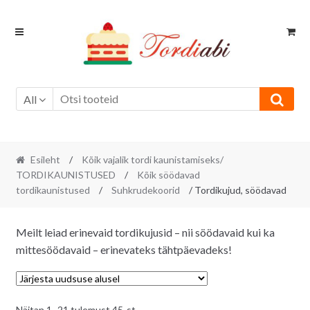
Skip
Skip
to
to
navigation
content
All
Esileht
/
Kõik vajalik tordi kaunistamiseks/
TORDIKAUNISTUSED
/
Kõik söödavad
tordikaunistused
/
Suhkrudekoorid
/ Tordikujud, söödavad
Meilt leiad erinevaid tordikujusid – nii söödavaid kui ka
mittesöödavaid – erinevateks tähtpäevadeks!
Sorditud
Näitan 1–21 tulemust 45-st