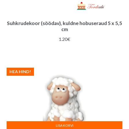
Suhkrudekoor (söödav), kuldne hobuseraud 5 x 5,5
cm
1.20
€
HEA HIND!
LISA KORVI