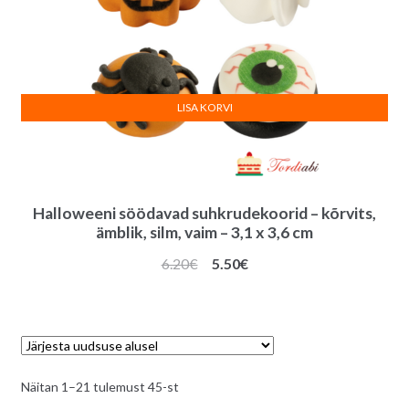
LISA KORVI
Halloweeni söödavad suhkrudekoorid – kõrvits,
ämblik, silm, vaim – 3,1 x 3,6 cm
Algne
Praegune
6.20
€
5.50
€
hind
hind
oli:
on:
6.20€.
5.50€.
Sorditud
Näitan 1–21 tulemust 45-st
uusimate