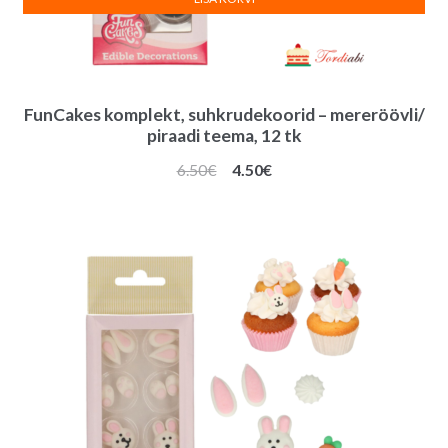
FunCakes komplekt, suhkrudekoorid – mereröövli/
piraadi teema, 12 tk
Algne
Praegune
6.50
€
4.50
€
hind
hind
oli:
on:
6.50€.
4.50€.