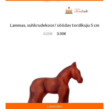
Lammas, suhkrudekoor/ söödav tordikuju 5 cm
Algne
Praegune
3.20
€
3.00
€
hind
hind
oli:
on:
3.20€.
3.00€.
LISA KORVI