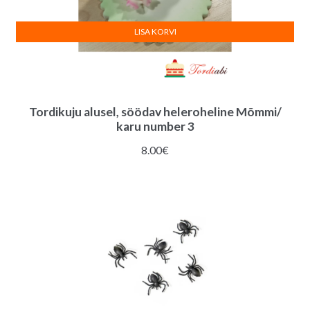
LISA KORVI
Tordikuju alusel, söödav heleroheline Mõmmi/
karu number 3
8.00
€