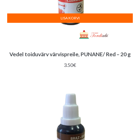
LISA KORVI
Vedel toiduvärv värvispreile, PUNANE/ Red – 20 g
3.50
€