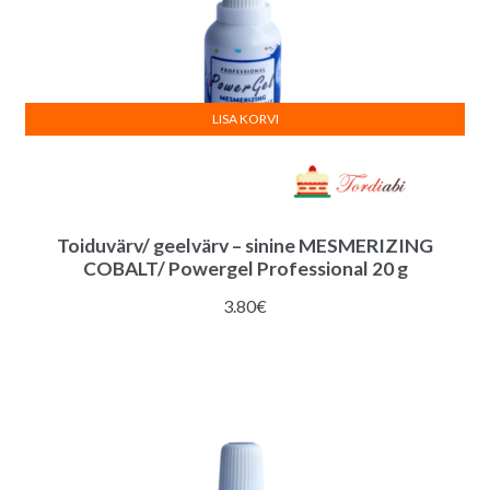
LISA KORVI
Toiduvärv/ geelvärv – sinine MESMERIZING
COBALT/ Powergel Professional 20 g
3.80
€