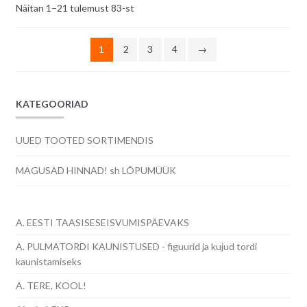
Sorditud
Näitan 1–21 tulemust 83-st
uusimate
järgi
1
2
3
4
→
KATEGOORIAD
UUED TOOTED SORTIMENDIS
MAGUSAD HINNAD! sh LÕPUMÜÜK
A. EESTI TAASISESEISVUMISPÄEVAKS
A. PULMATORDI KAUNISTUSED - figuurid ja kujud tordi
kaunistamiseks
A. TERE, KOOL!