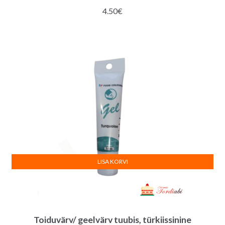
4.50
€
LISA KORVI
Toiduvärv/ geelvärv tuubis, türkiissinine