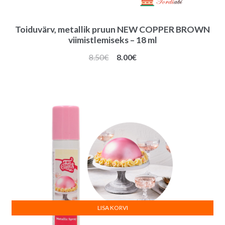
Toiduvärv, metallik pruun NEW COPPER BROWN
viimistlemiseks – 18 ml
Algne
Praegune
8.50
€
8.00
€
hind
hind
oli:
on:
8.50€.
8.00€.
LISA KORVI