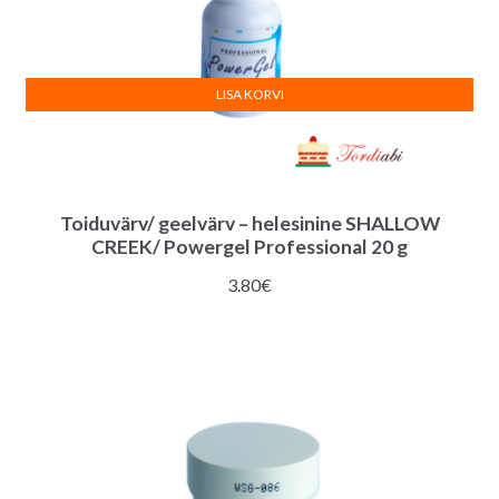
LISA KORVI
Toiduvärv/ geelvärv – helesinine SHALLOW
CREEK/ Powergel Professional 20 g
3.80
€