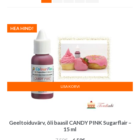
HEA HIND!
LISA KORVI
Geeltoiduvärv, õli baasil CANDY PINK Sugarflair –
15 ml
Algne
Praegune
7.50
€
6.50
€