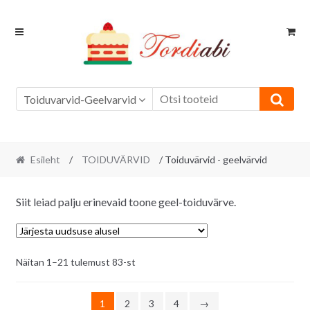
Skip
Skip
to
to
navigation
content
Toiduvarvid-Geelvarvid
Esileht
/
TOIDUVÄRVID
/ Toiduvärvid - geelvärvid
Siit leiad palju erinevaid toone geel-toiduvärve.
Sorditud
Näitan 1–21 tulemust 83-st
uusimate
järgi
1
2
3
4
→