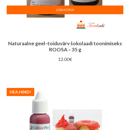
LISA KORVI
Naturaalne geel-toiduvärv šokolaadi toonimiseks
ROOSA – 35 g
12.00
€
HEA HIND!