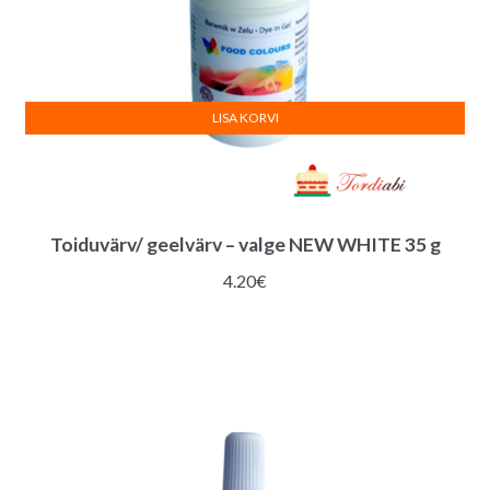
LISA KORVI
Toiduvärv/ geelvärv – valge NEW WHITE 35 g
4.20
€