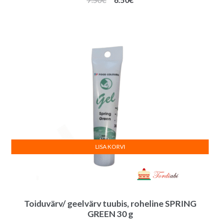
hind
hind
oli:
on:
7.50€.
6.50€.
LISA KORVI
Toiduvärv/ geelvärv tuubis, roheline SPRING
GREEN 30 g