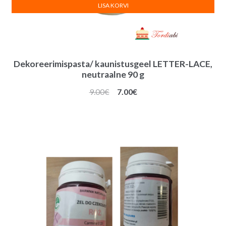
LISA KORVI
Dekoreerimispasta/ kaunistusgeel LETTER-LACE,
neutraalne 90 g
Algne
Praegune
9.00
€
7.00
€
hind
hind
oli:
on:
9.00€.
7.00€.