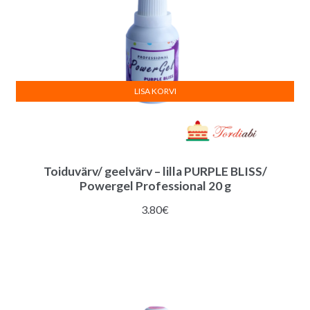
LISA KORVI
Toiduvärv/ geelvärv – lilla PURPLE BLISS/
Powergel Professional 20 g
3.80
€