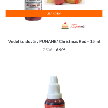
LISA KORVI
Vedel toiduvärv PUNANE/ Christmas Red – 15 ml
Algne
Praegune
7.50
€
6.90
€
hind
hind
oli:
on:
7.50€.
6.90€.