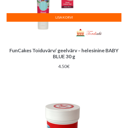
LISA KORVI
FunCakes Toiduvärv/ geelvärv – helesinine BABY
BLUE 30 g
4.50
€