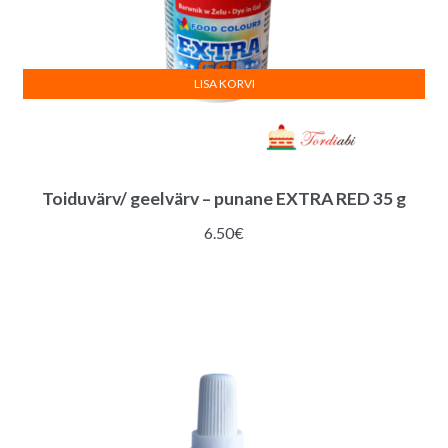
LISA KORVI
Toiduvärv/ geelvärv – punane EXTRA RED 35 g
6.50
€