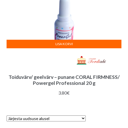
LISA KORVI
Toiduvärv/ geelvärv – punane CORAL FIRMNESS/
Powergel Professional 20 g
3.80
€