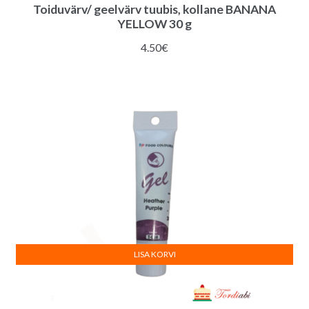
Toiduvärv/ geelvärv tuubis, kollane BANANA
YELLOW 30 g
4.50
€
LISA KORVI