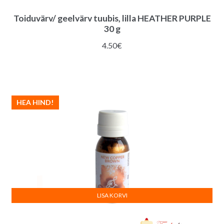
Toiduvärv/ geelvärv tuubis, lilla HEATHER PURPLE
30 g
4.50
€
HEA HIND!
LISA KORVI