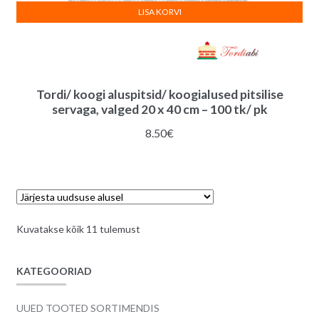
LISA KORVI
Tordi/ koogi aluspitsid/ koogialused pitsilise
servaga, valged 20 x 40 cm – 100 tk/ pk
8.50
€
Sorditud
Kuvatakse kõik 11 tulemust
uusimate
järgi
KATEGOORIAD
UUED TOOTED SORTIMENDIS