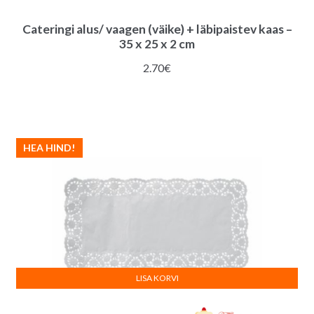
Cateringi alus/ vaagen (väike) + läbipaistev kaas –
35 x 25 x 2 cm
2.70
€
HEA HIND!
LISA KORVI