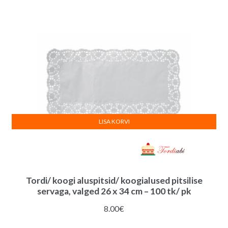
järgi
LISA KORVI
Tordi/ koogi aluspitsid/ koogialused pitsilise
servaga, valged 26 x 34 cm – 100 tk/ pk
8.00
€