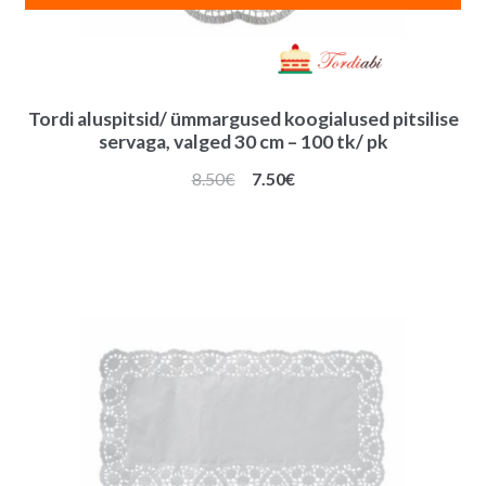
Tordi aluspitsid/ ümmargused koogialused pitsilise
servaga, valged 30 cm – 100 tk/ pk
Algne
Praegune
8.50
€
7.50
€
hind
hind
oli:
on:
8.50€.
7.50€.