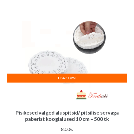
LISA KORVI
Pisikesed valged aluspitsid/ pitsilise servaga
paberist koogialused 10 cm – 500 tk
8.00
€