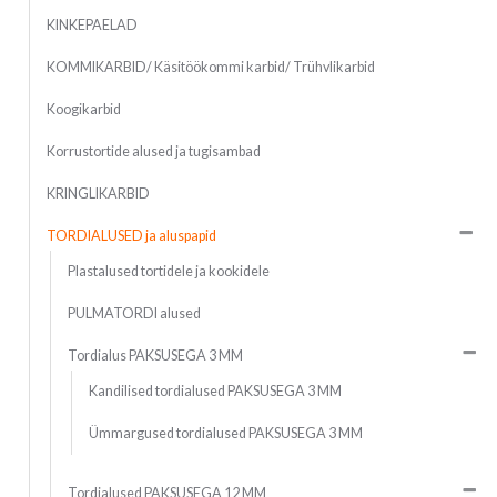
KINKEPAELAD
KOMMIKARBID/ Käsitöökommi karbid/ Trühvlikarbid
Koogikarbid
Korrustortide alused ja tugisambad
KRINGLIKARBID
TORDIALUSED ja aluspapid
Plastalused tortidele ja kookidele
PULMATORDI alused
Tordialus PAKSUSEGA 3 MM
Kandilised tordialused PAKSUSEGA 3 MM
Ümmargused tordialused PAKSUSEGA 3 MM
Tordialused PAKSUSEGA 12 MM