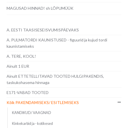
MAGUSAD HINNAD! sh LÕPUMÜÜK
A. EESTI TAASISESEISVUMISPÄEVAKS
A. PULMATORDI KAUNISTUSED - figuurid ja kujud tordi
kaunistamiseks
A. TERE, KOOL!
Ainult 1 EUR
Ainult ETTETELLITAVAD TOOTED HULGIPAKENDIS,
taskukohasema hinnaga
E171-VABAD TOOTED
Kõik PAKENDAMISEKS/ ESITLEMISEKS
KANDIKUD/ VAAGNAD
Kinkekarbid ja - kotikesed