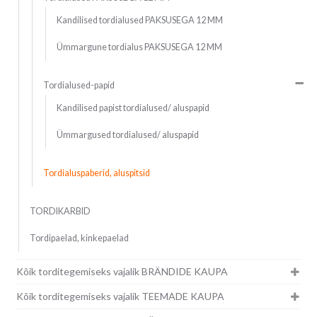
Kandilised tordialused PAKSUSEGA 12 MM
Ümmargune tordialus PAKSUSEGA 12 MM
Tordialused-papid
Kandilised papist tordialused/ aluspapid
Ümmargused tordialused/ aluspapid
Tordialuspaberid, aluspitsid
TORDIKARBID
Tordipaelad, kinkepaelad
Kõik torditegemiseks vajalik BRÄNDIDE KAUPA
Kõik torditegemiseks vajalik TEEMADE KAUPA