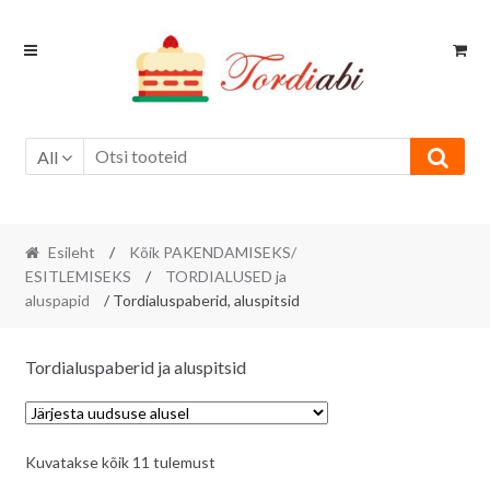
Skip
Skip
to
to
navigation
content
All
Esileht
/
Kõik PAKENDAMISEKS/
ESITLEMISEKS
/
TORDIALUSED ja
aluspapid
/ Tordialuspaberid, aluspitsid
Tordialuspaberid ja aluspitsid
Sorditud
Kuvatakse kõik 11 tulemust
uusimate