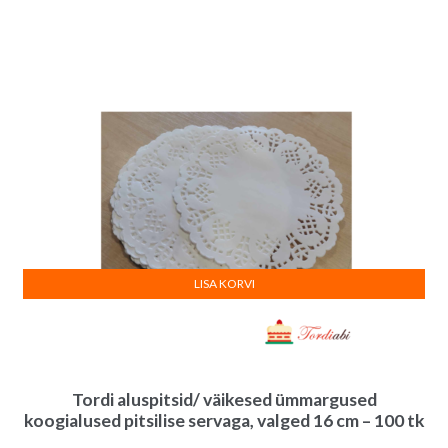
LISA KORVI
Tordi aluspitsid/ väikesed ümmargused
koogialused pitsilise servaga, valged 16 cm – 100 tk