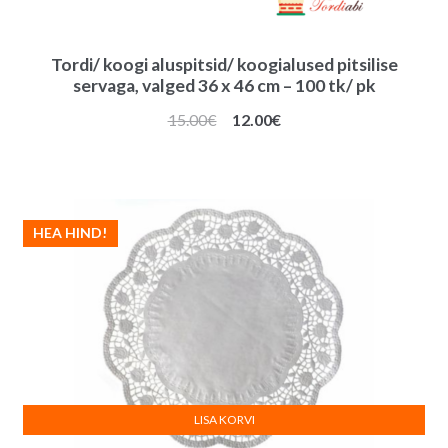
Tordi/ koogi aluspitsid/ koogialused pitsilise
servaga, valged 36 x 46 cm – 100 tk/ pk
Algne
Praegune
15.00
€
12.00
€
hind
hind
oli:
on:
15.00€.
12.00€.
HEA HIND!
LISA KORVI