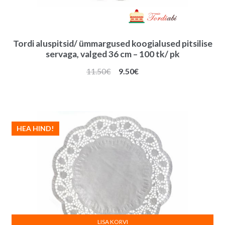
Tordi aluspitsid/ ümmargused koogialused pitsilise
servaga, valged 36 cm – 100 tk/ pk
Algne
Praegune
11.50
€
9.50
€
hind
hind
oli:
on:
11.50€.
9.50€.
HEA HIND!
LISA KORVI