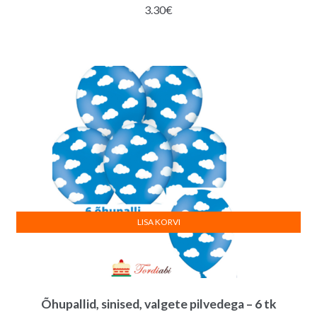
3.30
€
LISA KORVI
Õhupallid, sinised, valgete pilvedega – 6 tk