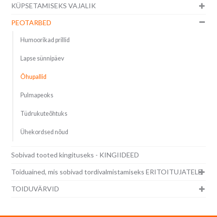
KÜPSETAMISEKS VAJALIK
PEOTARBED
Humoorikad prillid
Lapse sünnipäev
Õhupallid
Pulmapeoks
Tüdrukuteõhtuks
Ühekordsed nõud
Sobivad tooted kingituseks - KINGIIDEED
Toiduained, mis sobivad tordivalmistamiseks ERITOITUJATELE
TOIDUVÄRVID