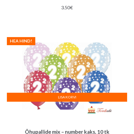
3.50
€
HEA HIND!
LISA KORVI
Õhupallide mix – number kaks, 10 tk