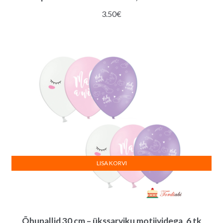
3.50
€
LISA KORVI
Õhupallid 30 cm – ükssarviku motiividega, 6 tk