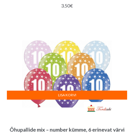
3.50
€
LISA KORVI
Õhupallide mix – number kümme, 6 erinevat värvi