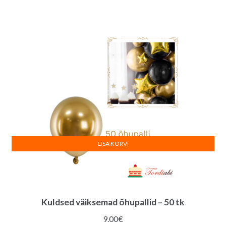
LISA KORVI
Kuldsed väiksemad õhupallid – 50 tk
9.00
€