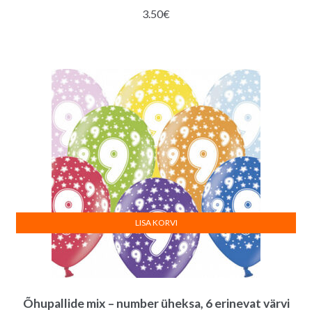
3.50
€
LISA KORVI
Õhupallide mix – number üheksa, 6 erinevat värvi