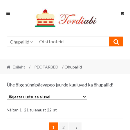
Skip
Skip
to
to
navigation
content
Ohupallid
Esileht
/
PEOTARBED
/ Õhupallid
Ühe õige sünnipäevapeo juurde kuuluvad ka õhupallid!
Sorditud
Näitan 1–21 tulemust 22-st
uusimate
järgi
1
2
→