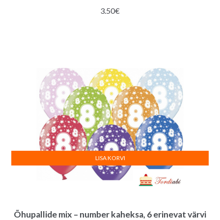
3.50
€
LISA KORVI
Õhupallide mix – number kaheksa, 6 erinevat värvi