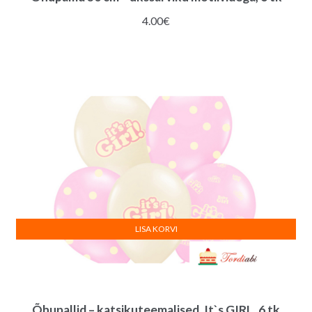
4.00
€
LISA KORVI
Õhupallid – katsikuteemalised, It`s GIRL, 6 tk