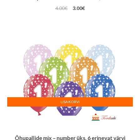
Algne
Praegune
4.00
€
3.00
€
hind
hind
oli:
on:
4.00€.
3.00€.
LISA KORVI
Õhupallide mix – number üks, 6 erinevat värvi