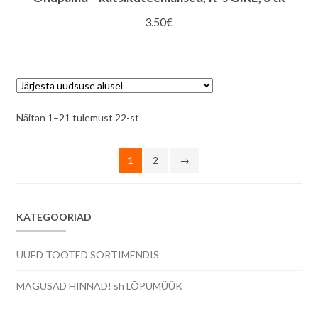
3.50
€
Sorditud
Näitan 1–21 tulemust 22-st
uusimate
järgi
1
2
→
KATEGOORIAD
UUED TOOTED SORTIMENDIS
MAGUSAD HINNAD! sh LÕPUMÜÜK