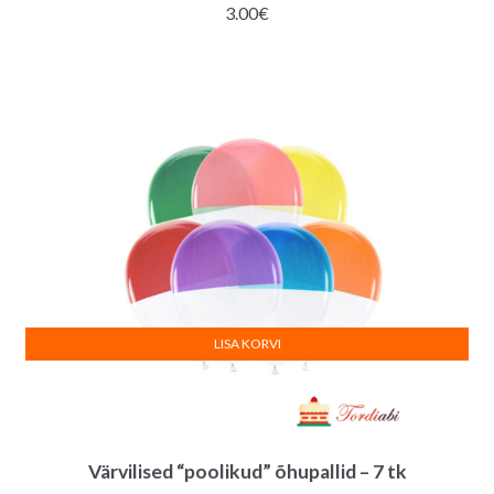
3.00
€
LISA KORVI
Värvilised “poolikud” õhupallid – 7 tk