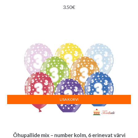
3.50
€
LISA KORVI
Õhupallide mix – number kolm, 6 erinevat värvi