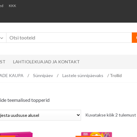
ed
KKK
AST
LAHTIOLEKUAJAD JA KONTAKT
EMADE KAUPA
/
Sünnipäev
/
Lastele sünnipäevaks
/ Trollid
lide teemalised topperid
Kuvatakse kõik 2 tulemust