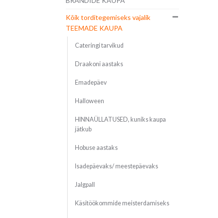
BRÄNDIDE KAUPA
Kõik torditegemiseks vajalik
TEEMADE KAUPA
Cateringi tarvikud
Draakoni aastaks
Emadepäev
Halloween
HINNAÜLLATUSED, kuniks kaupa
jätkub
Hobuse aastaks
Isadepäevaks/ meestepäevaks
Jalgpall
Käsitöökommide meisterdamiseks