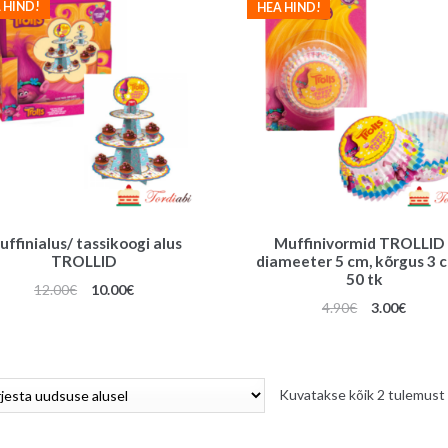
 HIND!
HEA HIND!
ffinialus/ tassikoogi alus
Muffinivormid TROLLID 
TROLLID
diameeter 5 cm, kõrgus 3 
50 tk
Algne
Praegune
12.00
€
10.00
€
Algne
Praeg
4.90
€
3.00
€
hind
hind
hind
hind
oli:
on:
oli:
on:
12.00€.
10.00€.
4.90€.
3.00€.
Kuvatakse kõik 2 tulemust