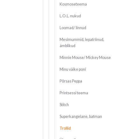
Kosmoseteema
L.O.L. nukud
Loomad/ linnud
Mesimummid, lepatriinud,
ämblikud
Minnie Mouse/ Mickey Mouse
Minu väike poni
Põrsas Peppa
Printsessi teema
Stitch
Superkangelane, batman
Trollid