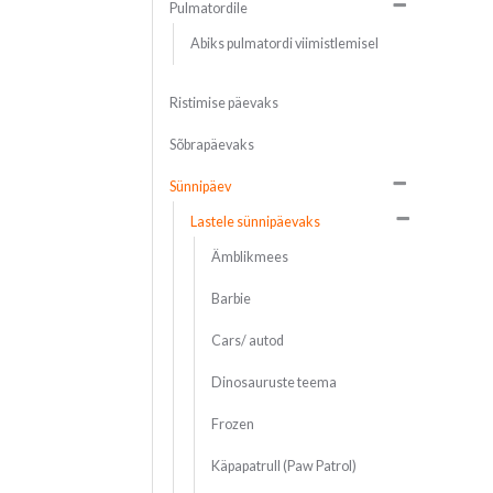
Pulmatordile
Abiks pulmatordi viimistlemisel
Ristimise päevaks
Sõbrapäevaks
Sünnipäev
Lastele sünnipäevaks
Ämblikmees
Barbie
Cars/ autod
Dinosauruste teema
Frozen
Käpapatrull (Paw Patrol)