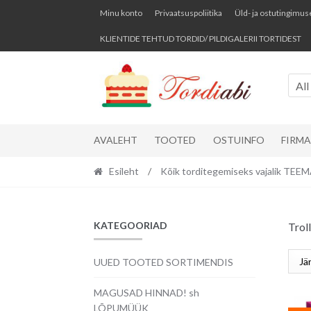
Skip
Skip
Minu konto
Privaatsuspoliitika
Üld- ja ostutingimus
to
to
KLIENTIDE TEHTUD TORDID/ PILDIGALERII TORTIDEST
navigation
content
All
AVALEHT
TOOTED
OSTUINFO
FIRM
Esileht
/
Kõik torditegemiseks vajalik TE
KATEGOORIAD
Trol
UUED TOOTED SORTIMENDIS
MAGUSAD HINNAD! sh
LÕPUMÜÜK