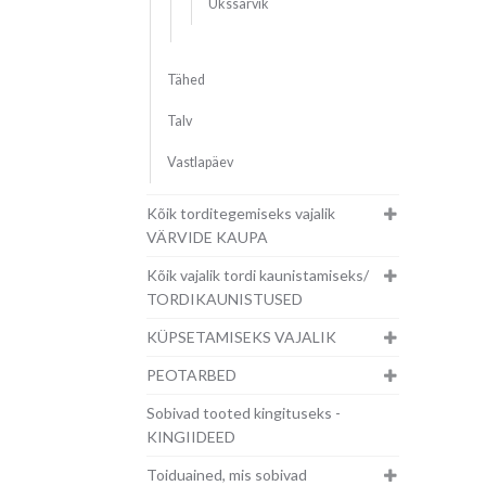
Ükssarvik
Tähed
Talv
Vastlapäev
Kõik torditegemiseks vajalik
VÄRVIDE KAUPA
Kõik vajalik tordi kaunistamiseks/
TORDIKAUNISTUSED
KÜPSETAMISEKS VAJALIK
PEOTARBED
Sobivad tooted kingituseks -
KINGIIDEED
Toiduained, mis sobivad