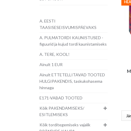
HEA
A. EESTI
TAASISESEISVUMISPÄEVAKS
A. PULMATORDI KAUNISTUSED -
figuurid ja kujud tordi kaunistamiseks
A. TERE, KOOL!
Ainult 1 EUR
Mu
Ainult ETTETELLITAVAD TOOTED
HULGIPAKENDIS, taskukohasema
hinnaga
E171-VABAD TOOTED
Kõik PAKENDAMISEKS/
ESITLEMISEKS
Kõik torditegemiseks vajalik