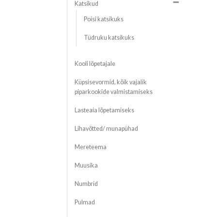
Katsikud
Poisi katsikuks
Tüdruku katsikuks
Kooli lõpetajale
Küpsisevormid, kõik vajalik
piparkookide valmistamiseks
Lasteaia lõpetamiseks
Lihavõtted/ munapühad
Mereteema
Muusika
Numbrid
Pulmad