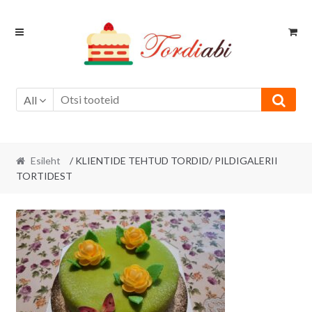
Skip
Skip
to
to
navigation
content
All
Esileht
/ KLIENTIDE TEHTUD TORDID/ PILDIGALERII
TORTIDEST