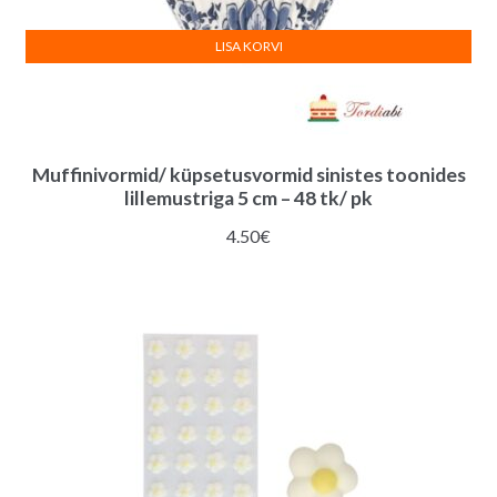
LISA KORVI
Muffinivormid/ küpsetusvormid sinistes toonides
lillemustriga 5 cm – 48 tk/ pk
4.50
€