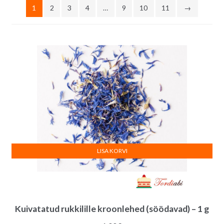
1
2
3
4
…
9
10
11
→
LISA KORVI
Kuivatatud rukkilille kroonlehed (söödavad) – 1 g