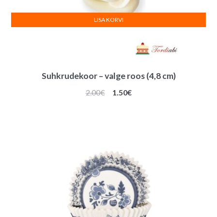
LISA KORVI
Suhkrudekoor – valge roos (4,8 cm)
Algne
Praegune
2.00
€
1.50
€
hind
hind
oli:
on:
2.00€.
1.50€.