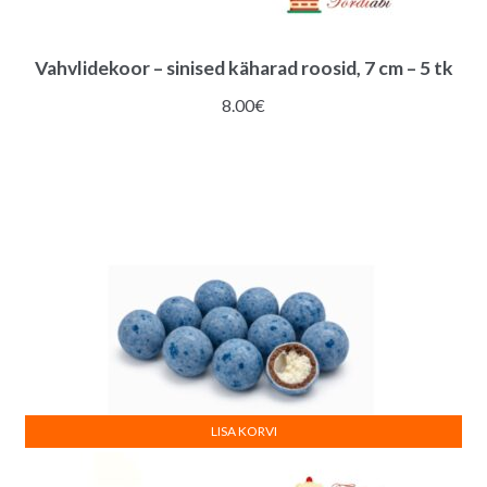
Vahvlidekoor – sinised käharad roosid, 7 cm – 5 tk
8.00
€
LISA KORVI