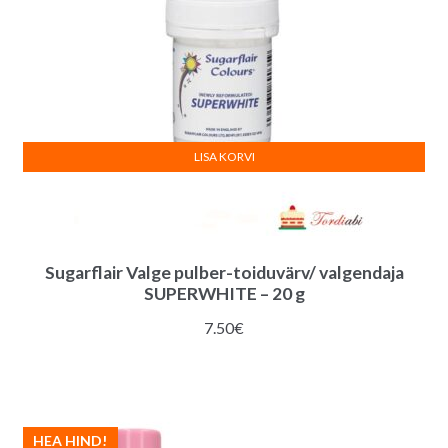
LISA KORVI
Sugarflair Valge pulber-toiduvärv/ valgendaja
SUPERWHITE – 20 g
7.50
€
HEA HIND!