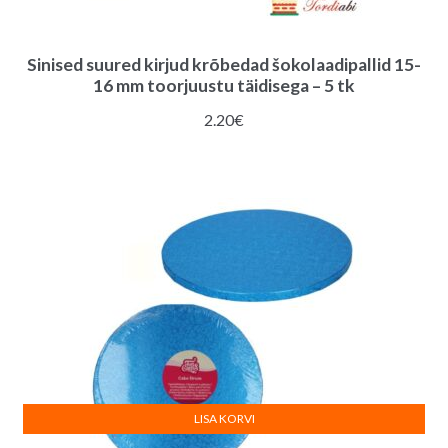
Sinised suured kirjud krõbedad šokolaadipallid 15-
16 mm toorjuustu täidisega – 5 tk
2.20
€
LISA KORVI