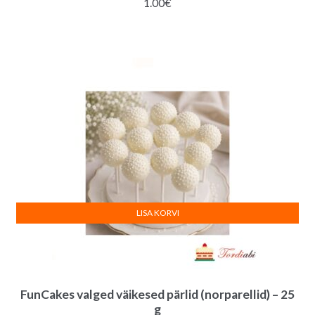
1.00
€
LISA KORVI
FunCakes valged väikesed pärlid (norparellid) – 25
g