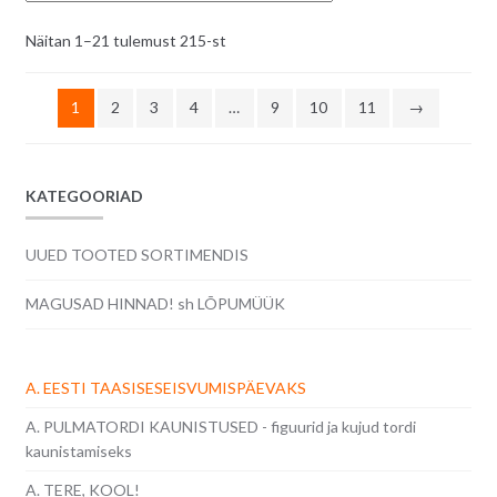
Sorditud
Näitan 1–21 tulemust 215-st
uusimate
järgi
1
2
3
4
…
9
10
11
→
KATEGOORIAD
UUED TOOTED SORTIMENDIS
MAGUSAD HINNAD! sh LÕPUMÜÜK
A. EESTI TAASISESEISVUMISPÄEVAKS
A. PULMATORDI KAUNISTUSED - figuurid ja kujud tordi
kaunistamiseks
A. TERE, KOOL!