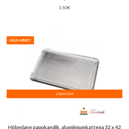
1.50
€
HEA HIND!
LISA KORVI
Hõbedane pappkandik, alumiiniumkattega 32 x 42