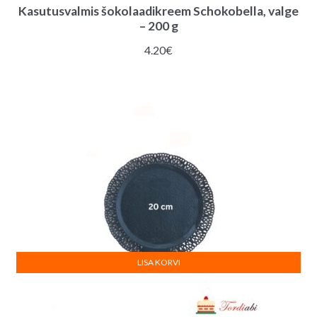
Kasutusvalmis šokolaadikreem Schokobella, valge
– 200 g
4.20
€
LISA KORVI