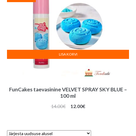
LISA KORVI
FunCakes taevasinine VELVET SPRAY SKY BLUE –
100 ml
Algne
Praegune
14.00
€
12.00
€
hind
hind
oli:
on:
14.00€.
12.00€.