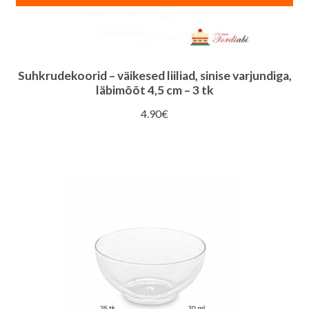
Suhkrudekoorid – väikesed liiliad, sinise varjundiga,
läbimõõt 4,5 cm – 3 tk
4.90
€