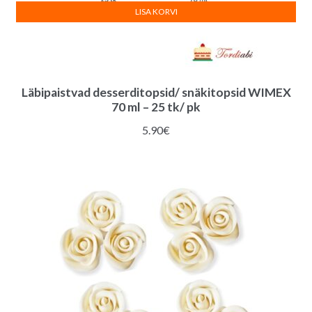
LISA KORVI
Läbipaistvad desserditopsid/ snäkitopsid WIMEX
70 ml – 25 tk/ pk
5.90
€