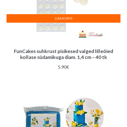
LISA KORVI
FunCakes suhkrust pisikesed valged lilleõied
kollase südamikuga diam. 1,4 cm – 40 tk
5.90
€