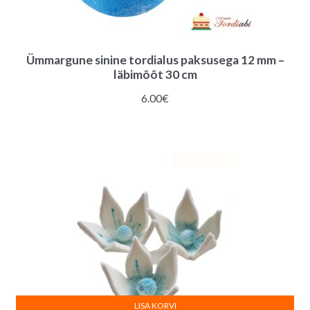
Ümmargune sinine tordialus paksusega 12 mm –
läbimõõt 30 cm
6.00
€
LISA KORVI