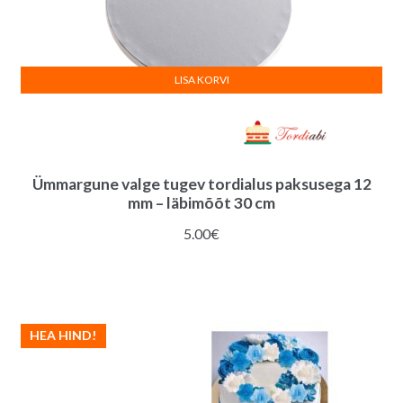
LISA KORVI
Ümmargune valge tugev tordialus paksusega 12
mm – läbimõõt 30 cm
5.00
€
HEA HIND!