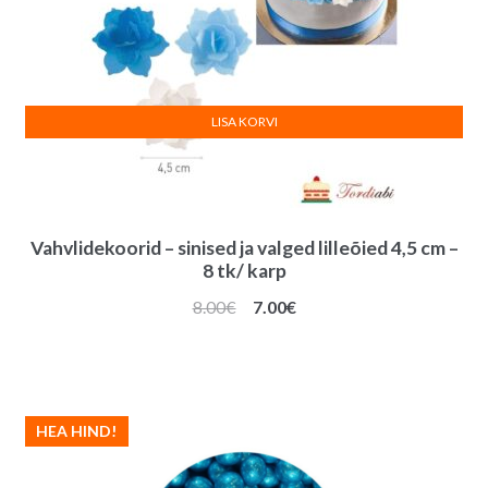
LISA KORVI
Vahvlidekoorid – sinised ja valged lilleõied 4,5 cm –
8 tk/ karp
Algne
Praegune
8.00
€
7.00
€
hind
hind
oli:
on:
8.00€.
7.00€.
HEA HIND!