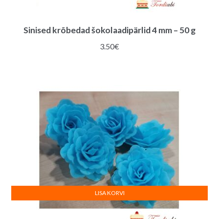
Sinised krõbedad šokolaadipärlid 4 mm – 50 g
3.50
€
LISA KORVI