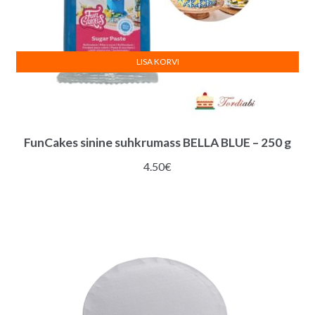
LISA KORVI
FunCakes sinine suhkrumass BELLA BLUE – 250 g
4.50
€