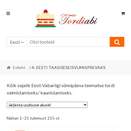
Skip
Skip
to
to
navigation
content
Eesti
Esileht
/ A. EESTI TAASISESEISVUMISPÄEVAKS
Kõik vajalik Eesti Vabariigi sünnipäeva teemalise tordi
valmistamiseks/ kaunistamiseks.
Sorditud
Näitan 1–21 tulemust 215-st
uusimate
järgi