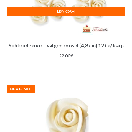
LISA KORVI
Suhkrudekoor – valged roosid (4,8 cm) 12 tk/ karp
22.00
€
HEA HIND!