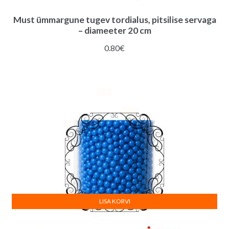
Must ümmargune tugev tordialus, pitsilise servaga
– diameeter 20 cm
0.80
€
LISA KORVI