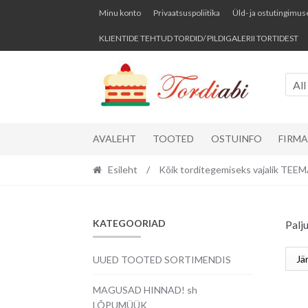
Skip
Skip
Minu konto
Privaatsuspoliitika
Üld- ja ostutingimus
to
to
KLIENTIDE TEHTUD TORDID/ PILDIGALERII TORTIDEST
navigation
content
All
AVALEHT
TOOTED
OSTUINFO
FIRM
Esileht
/
Kõik torditegemiseks vajalik TE
KATEGOORIAD
Palj
UUED TOOTED SORTIMENDIS
MAGUSAD HINNAD! sh
LÕPUMÜÜK