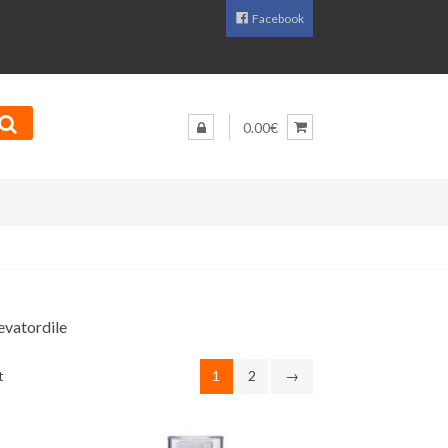
Facebook
0.00€
evatordile
Sorditud
t
1
2
→
uusimate
järgi