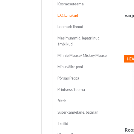
Kosmoseteema
varj
L.O.L. nukud
Loomad/ linnud
Mesimummid, lepatriinud,
ämblikud
Minnie Mouse/ Mickey Mouse
HEA
Minu väike poni
Põrsas Peppa
Printsessi teema
Stitch
Superkangelane, batman
Trollid
Roos