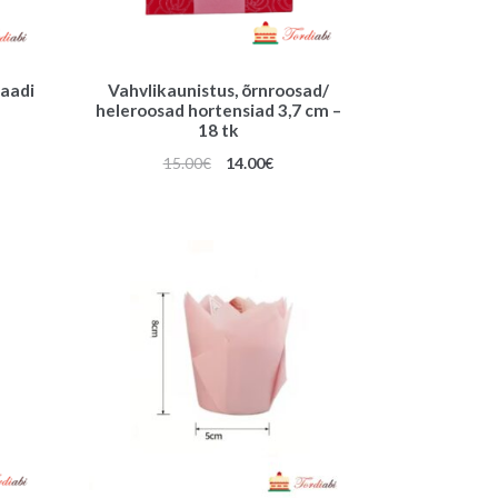
laadi
Vahvlikaunistus, õrnroosad/
heleroosad hortensiad 3,7 cm –
18 tk
Algne
Praegune
15.00
€
14.00
€
hind
hind
oli:
on:
15.00€.
14.00€.