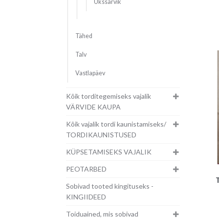
Ükssarvik
Tähed
Talv
Vastlapäev
Kõik torditegemiseks vajalik
VÄRVIDE KAUPA
Kõik vajalik tordi kaunistamiseks/
TORDIKAUNISTUSED
KÜPSETAMISEKS VAJALIK
PEOTARBED
Sobivad tooted kingituseks -
KINGIIDEED
Toiduained, mis sobivad