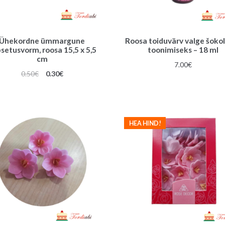
Ühekordne ümmargune
Roosa toiduvärv valge šoko
setusvorm, roosa 15,5 x 5,5
toonimiseks – 18 ml
cm
7.00
€
Algne
Praegune
0.50
€
0.30
€
hind
hind
oli:
on:
0.50€.
0.30€.
HEA HIND!