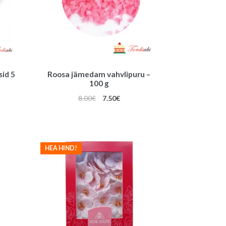
sid 5
Roosa jämedam vahvlipuru –
100 g
Algne
Praegune
8.00
€
7.50
€
hind
hind
oli:
on:
8.00€.
7.50€.
HEA HIND!