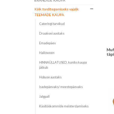
BRÄNDIDE KAUPA
Kõik torditegemiseks vajalik
TEEMADE KAUPA
Cateringi tarvikud
Draakoni aastaks
Emadepäev
Muf
Halloween
täpi
HINNAÜLLATUSED, kuniks kaupa
jätkub
Hobuse aastaks
Isadepäevaks/ meestepäevaks
Jalgpall
Käsitöökommide meisterdamiseks