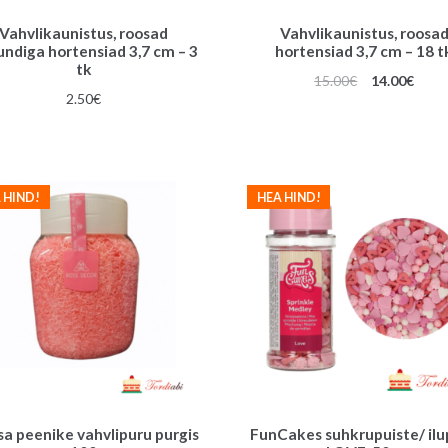
Vahvlikaunistus, roosad
Vahvlikaunistus, roosa
undiga hortensiad 3,7 cm – 3
hortensiad 3,7 cm – 18 t
tk
Algne
Prae
15.00
€
14.00
€
2.50
€
hind
hind
oli:
on:
15.00€.
14.00
 HIND!
HEA HIND!
a peenike vahvlipuru purgis
FunCakes suhkrupuiste/ ilu