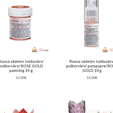
Roosa sädelev toiduvärv/
Roosa sädelev toiduvärv
pulbervärv/ ROSE GOLD
pulbervärv/ pumpsprei R
painting 35 g
GOLD 10 g
12.00
€
14.00
€