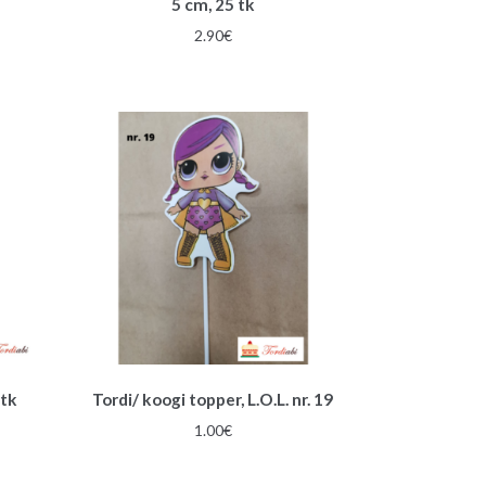
5 cm, 25 tk
une
2.90
€
 tk
Tordi/ koogi topper, L.O.L. nr. 19
1.00
€