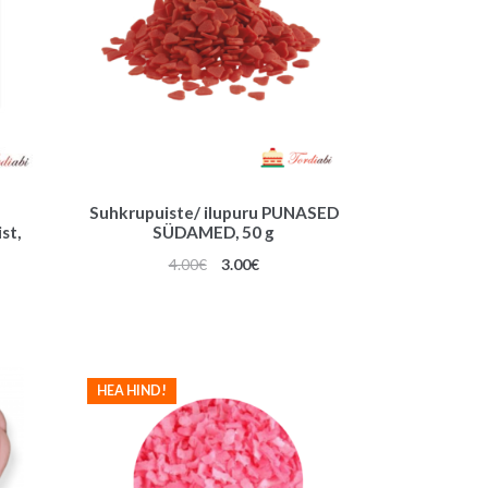
Suhkrupuiste/ ilupuru PUNASED
st,
SÜDAMED, 50 g
Algne
Praegune
4.00
€
3.00
€
hind
hind
oli:
on:
4.00€.
3.00€.
HEA HIND!