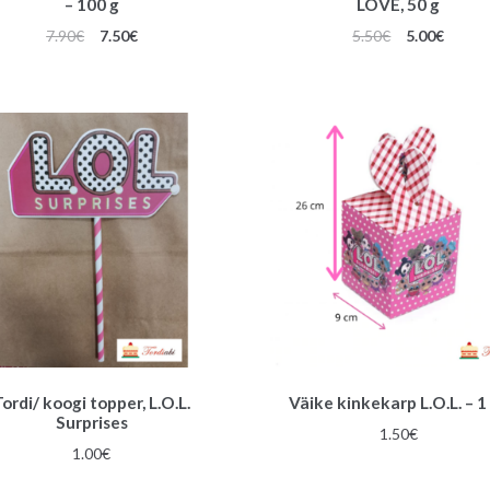
– 100 g
LOVE, 50 g
Algne
Praegune
Algne
Praeg
7.90
€
7.50
€
5.50
€
5.00
€
hind
hind
hind
hind
oli:
on:
oli:
on:
7.90€.
7.50€.
5.50€.
5.00€.
Tordi/ koogi topper, L.O.L.
Väike kinkekarp L.O.L. – 1
Surprises
1.50
€
1.00
€