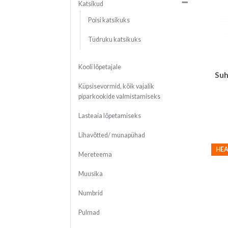
Katsikud
Poisi katsikuks
Tüdruku katsikuks
Kooli lõpetajale
Suh
Küpsisevormid, kõik vajalik
piparkookide valmistamiseks
Lasteaia lõpetamiseks
Lihavõtted/ munapühad
HEA
Mereteema
Muusika
Numbrid
Pulmad