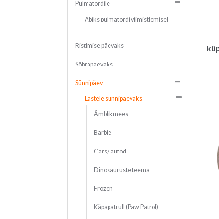
Pulmatordile
Abiks pulmatordi viimistlemisel
Ristimise päevaks
küp
Sõbrapäevaks
Sünnipäev
Lastele sünnipäevaks
Ämblikmees
Barbie
Cars/ autod
Dinosauruste teema
Frozen
Käpapatrull (Paw Patrol)