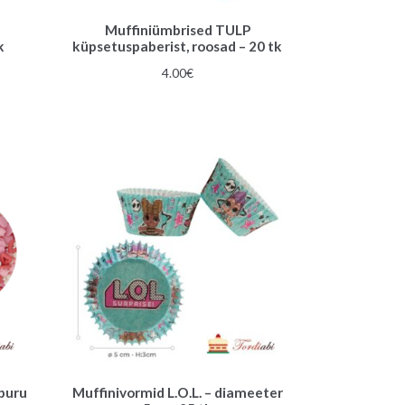
d
Muffiniümbrised TULP
k
küpsetuspaberist, roosad – 20 tk
gune
4.00
€
€.
puru
Muffinivormid L.O.L. – diameeter