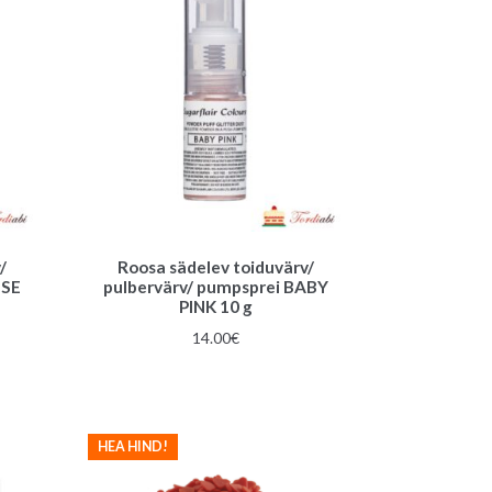
/
Roosa sädelev toiduvärv/
OSE
pulbervärv/ pumpsprei BABY
PINK 10 g
14.00
€
HEA HIND!