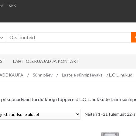
ed
KKK
AST
LAHTIOLEKUAJAD JA KONTAKT
EMADE KAUPA
/
Sünnipäev
/
Lastele sünnipäevaks
/ L.O.L. nukud
u pilkupüüdvaid tordi/ koogi toppereid L.O.L. nukkude fänni sünnip
Näitan 1–21 tulemust 22-s