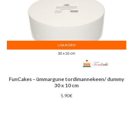
LISA KORVI
FunCakes – ümmargune tordimannekeen/ dummy
30 x 10 cm
5.90
€