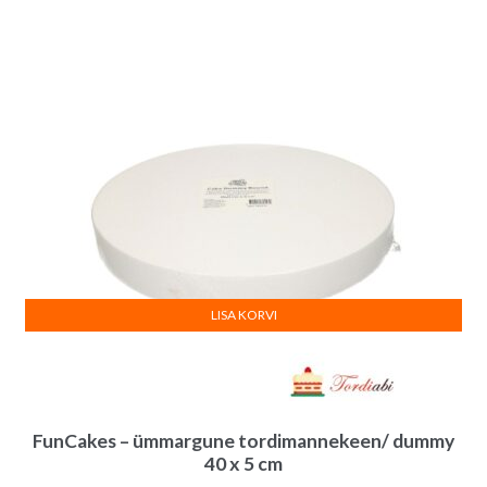
LISA KORVI
FunCakes – ümmargune tordimannekeen/ dummy
40 x 5 cm