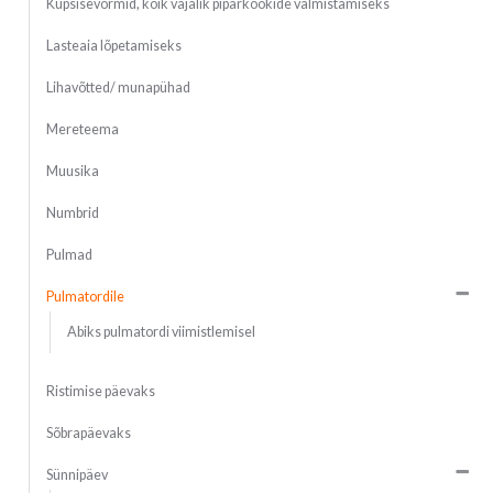
Küpsisevormid, kõik vajalik piparkookide valmistamiseks
Lasteaia lõpetamiseks
Lihavõtted/ munapühad
Mereteema
Muusika
Numbrid
Pulmad
Pulmatordile
Abiks pulmatordi viimistlemisel
Ristimise päevaks
Sõbrapäevaks
Sünnipäev