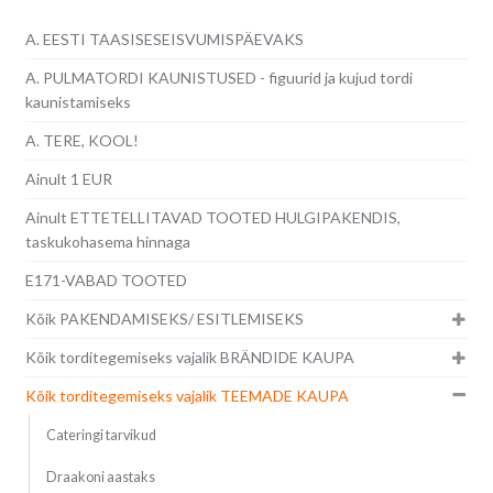
A. EESTI TAASISESEISVUMISPÄEVAKS
A. PULMATORDI KAUNISTUSED - figuurid ja kujud tordi
kaunistamiseks
A. TERE, KOOL!
Ainult 1 EUR
Ainult ETTETELLITAVAD TOOTED HULGIPAKENDIS,
taskukohasema hinnaga
E171-VABAD TOOTED
Kõik PAKENDAMISEKS/ ESITLEMISEKS
Kõik torditegemiseks vajalik BRÄNDIDE KAUPA
Kõik torditegemiseks vajalik TEEMADE KAUPA
Cateringi tarvikud
Draakoni aastaks