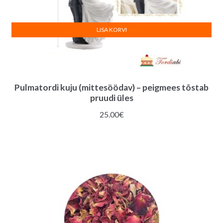
LISA KORVI
Pulmatordi kuju (mittesöödav) – peigmees tõstab
pruudi üles
25.00
€