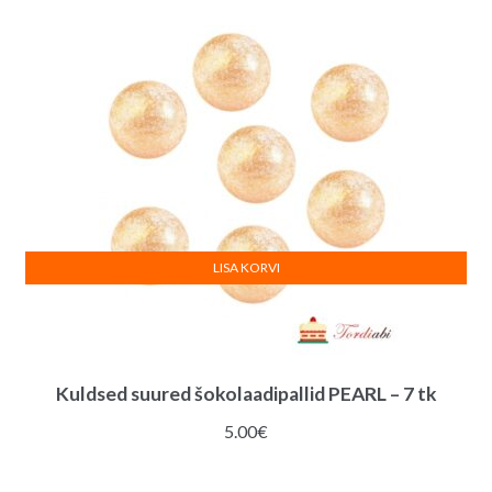
LISA KORVI
Kuldsed suured šokolaadipallid PEARL – 7 tk
5.00
€