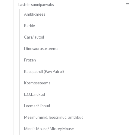
Lastele sünnipäevaks
Ämblikmees
Barbie
Cars/ autod
Dinosauruste teema
Frozen
Käpapatrull (Paw Patrol)
Kosmoseteema
L.O.L. nukud
Loomad/ linnud
Mesimummid, lepatriinud, ämblikud
Minnie Mouse/ Mickey Mouse