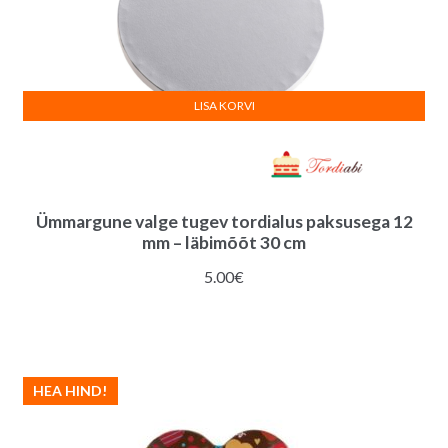
LISA KORVI
Ümmargune valge tugev tordialus paksusega 12
mm – läbimõõt 30 cm
5.00
€
HEA HIND!