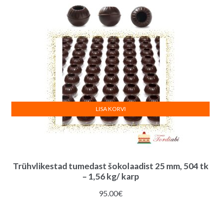
LISA KORVI
Trühvlikestad tumedast šokolaadist 25 mm, 504 tk
– 1,56 kg/ karp
95.00
€