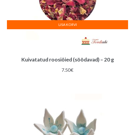
LISA KORVI
Kuivatatud roosiõied (söödavad) – 20 g
7.50
€