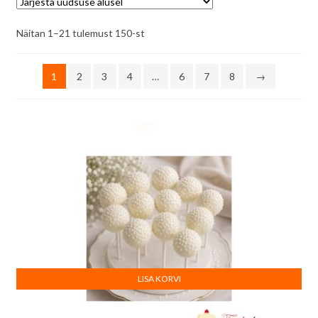
Sorditud
Näitan 1–21 tulemust 150-st
uusimate
järgi
1
2
3
4
…
6
7
8
→
LISA KORVI