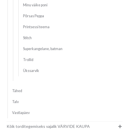
Minu väike poni
Põrsas Peppa
Printsessi teema
Stitch
Superkangelane, batman
Trollid
Ükssarvik
Tähed
Talv
Vastlapäev
Kõik torditegemiseks vajalik VÄRVIDE KAUPA