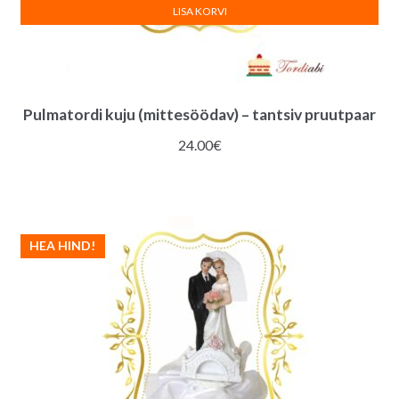
LISA KORVI
Pulmatordi kuju (mittesöödav) – tantsiv pruutpaar
24.00
€
HEA HIND!