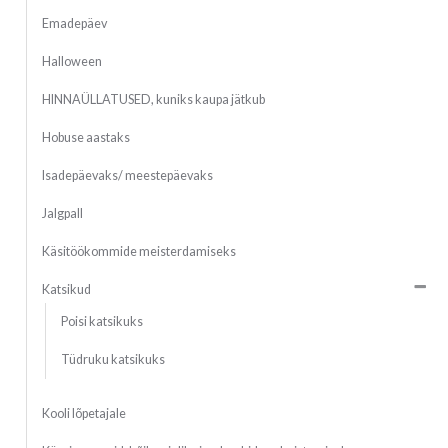
Emadepäev
Halloween
HINNAÜLLATUSED, kuniks kaupa jätkub
Hobuse aastaks
Isadepäevaks/ meestepäevaks
Jalgpall
Käsitöökommide meisterdamiseks
Katsikud
Poisi katsikuks
Tüdruku katsikuks
Kooli lõpetajale