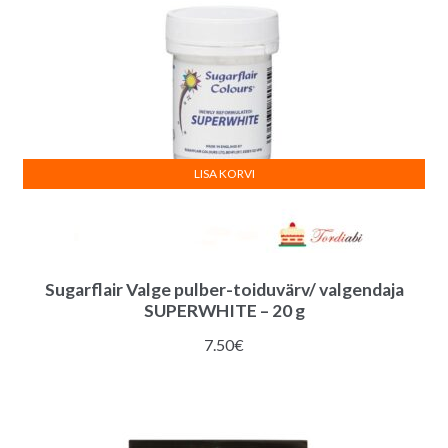
LISA KORVI
Sugarflair Valge pulber-toiduvärv/ valgendaja
SUPERWHITE – 20 g
7.50
€