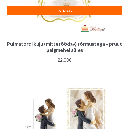
LISA KORVI
Pulmatordi kuju (mittesöödav) sõrmustega – pruut
peigmehel süles
22.00
€