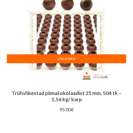
LISA KORVI
Trühvlikestad piimašokolaadist 25 mm, 504 tk –
1,56 kg/ karp
95.00
€