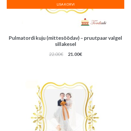
LISA KORVI
Pulmatordi kuju (mittesöödav) – pruutpaar valgel
sillakesel
Algne
Praegune
22.00
€
21.00
€
hind
hind
oli:
on:
22.00€.
21.00€.