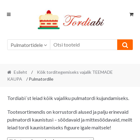
Skip
Skip
to
to
navigation
content
Pulmatortidele
Esileht
/
Kõik torditegemiseks vajalik TEEMADE
KAUPA
/ Pulmatordile
Tordiabi´st leiad kõik vajaliku pulmatordi kujundamiseks.
Tootesortimendis on korrustordi alused ja palju erinevaid
pulmatordi kaunistusi – söödavaid ja mittesöödavaid, meilt
leiad tordi kaunistamiseks figuure igale maitsele!