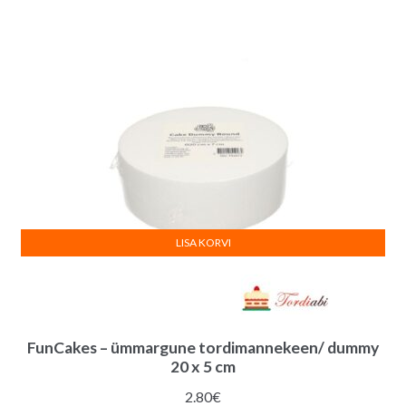
LISA KORVI
FunCakes – ümmargune tordimannekeen/ dummy
20 x 5 cm
2.80
€