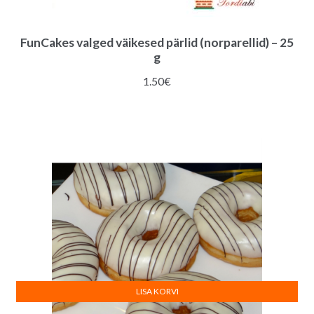
FunCakes valged väikesed pärlid (norparellid) – 25
g
1.50
€
LISA KORVI