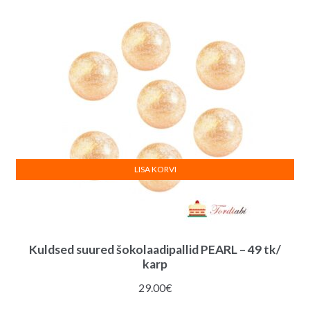
LISA KORVI
Kuldsed suured šokolaadipallid PEARL – 49 tk/
karp
29.00
€