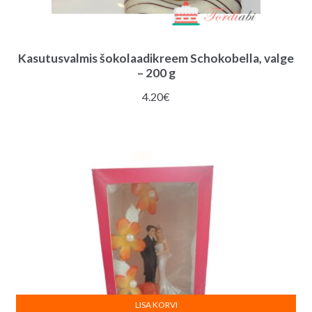
Kasutusvalmis šokolaadikreem Schokobella, valge
– 200 g
4.20
€
LISA KORVI