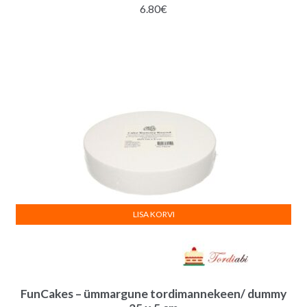
6.80
€
LISA KORVI
FunCakes – ümmargune tordimannekeen/ dummy