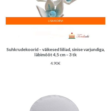
LISA KORVI
Suhkrudekoorid – väikesed liiliad, sinise varjundiga,
läbimõõt 4,5 cm – 3 tk
4.90
€