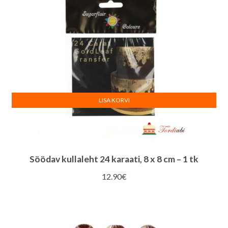
LISA KORVI
Söödav kullaleht 24 karaati, 8 x 8 cm – 1 tk
12.90
€