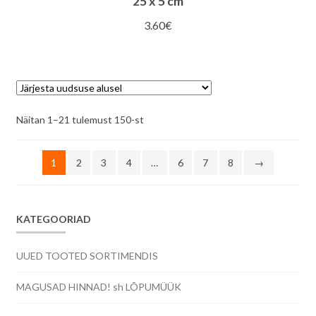
25 x 5 cm
3.60
€
Sorditud
Näitan 1–21 tulemust 150-st
uusimate
järgi
1
2
3
4
…
6
7
8
→
KATEGOORIAD
UUED TOOTED SORTIMENDIS
MAGUSAD HINNAD! sh LÕPUMÜÜK