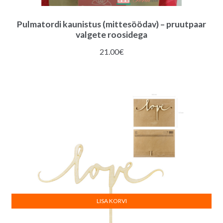
Pulmatordi kaunistus (mittesöödav) – pruutpaar
valgete roosidega
21.00
€
LISA KORVI