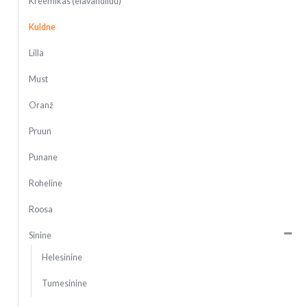
Kreemikas (elavandiluu)
Kuldne
Lilla
Must
Oranž
Pruun
Punane
Roheline
Roosa
Sinine
Helesinine
Tumesinine