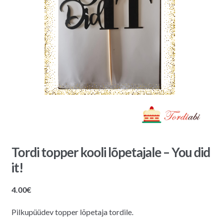
Tordi topper kooli lõpetajale – You did
it!
4.00
€
Pilkupüüdev topper lõpetaja tordile.