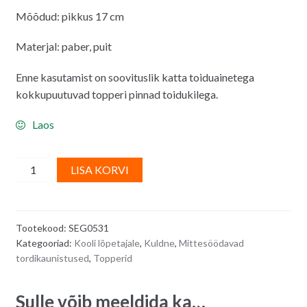
Mõõdud: pikkus 17 cm
Materjal: paber, puit
Enne kasutamist on soovituslik katta toiduainetega
kokkupuutuvad topperi pinnad toidukilega.
Laos
Tordi
A
LISA KORVI
topper
l
kooli
t
lõpetajale
e
Tootekood:
SEG0531
-
r
Kategooriad:
Kooli lõpetajale
,
Kuldne
,
Mittesöödavad
You
n
tordikaunistused
,
Topperid
did
a
it!
t
Sulle võib meeldida ka…
quantity
i