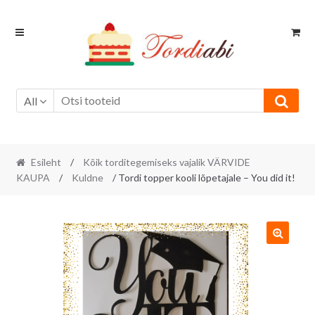
Skip
Skip
to
to
navigation
content
All
Esileht
/
Kõik torditegemiseks vajalik VÄRVIDE
KAUPA
/
Kuldne
/ Tordi topper kooli lõpetajale – You did it!