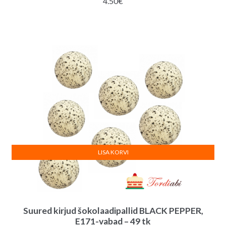
4.50
€
LISA KORVI
Suured kirjud šokolaadipallid BLACK PEPPER,
E171-vabad – 49 tk