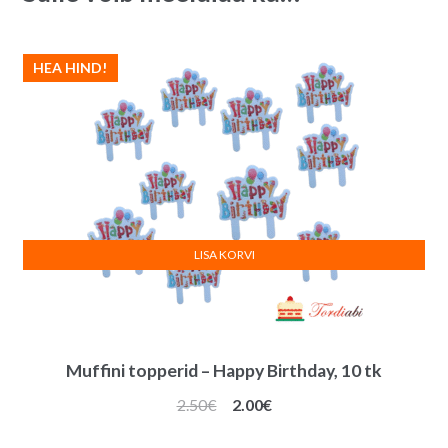
v
e
HEA HIND!
:
LISA KORVI
Muffini topperid – Happy Birthday, 10 tk
Algne
Praegune
2.50
€
2.00
€
hind
hind