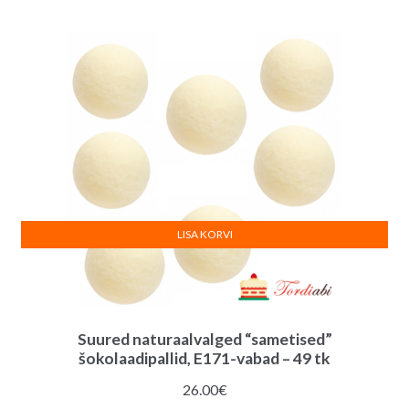
oli:
on:
2.50€.
2.00€.
LISA KORVI
Suured naturaalvalged “sametised”
šokolaadipallid, E171-vabad – 49 tk
26.00
€