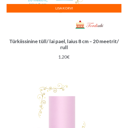
LISA KORVI
Türkiissinine tüll/ lai pael, laius 8 cm – 20 meetrit/
rull
1.20
€