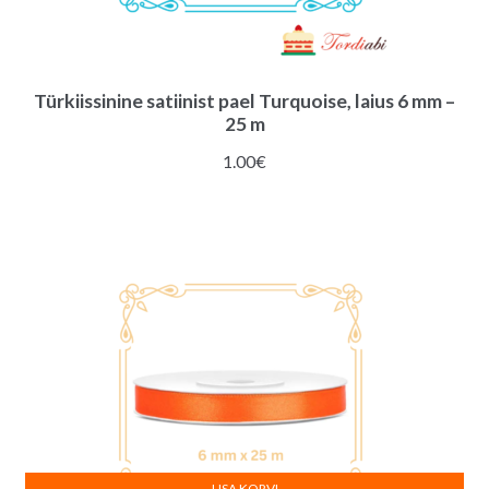
Türkiissinine satiinist pael Turquoise, laius 6 mm –
25 m
1.00
€
LISA KORVI