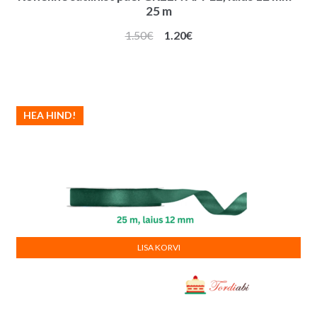
25 m
Algne
Praegune
1.50
€
1.20
€
hind
hind
oli:
on:
1.50€.
1.20€.
HEA HIND!
LISA KORVI