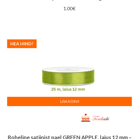
1.00
€
HEA HIND!
LISA KORVI
Roheline satiinist pael GREEN APPLE, laius 12 mm –