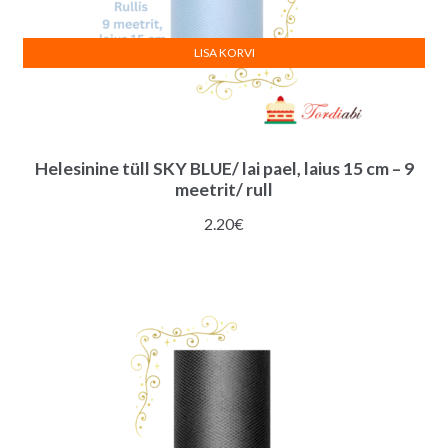
LISA KORVI
Helesinine tüll SKY BLUE/ lai pael, laius 15 cm – 9
meetrit/ rull
2.20
€