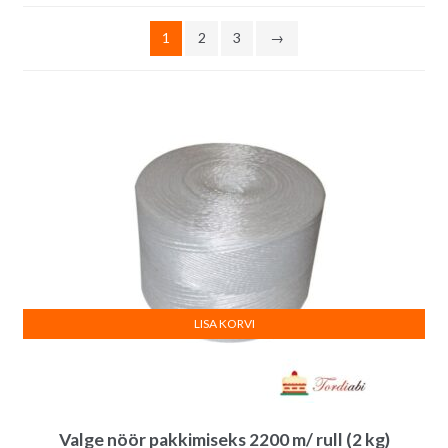
järgi
1
2
3
→
LISA KORVI
Valge nöör pakkimiseks 2200 m/ rull (2 kg)