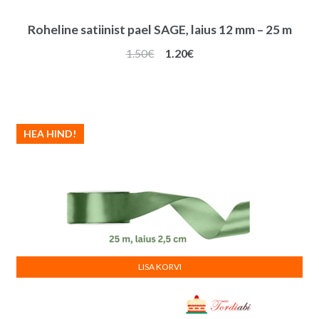
Roheline satiinist pael SAGE, laius 12 mm – 25 m
Algne
Praegune
1.50
€
1.20
€
hind
hind
oli:
on:
1.50€.
1.20€.
HEA HIND!
LISA KORVI