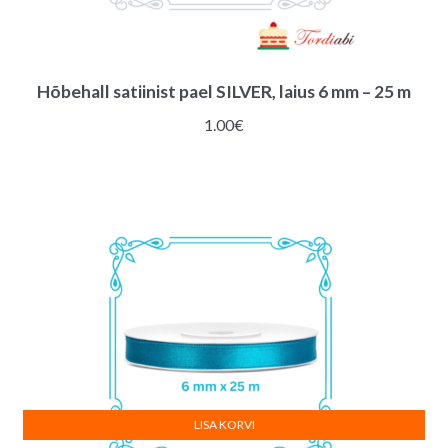
Hõbehall satiinist pael SILVER, laius 6 mm – 25 m
1.00
€
LISA KORVI