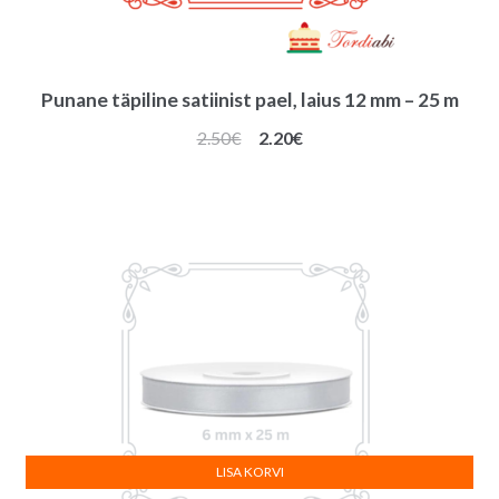
Punane täpiline satiinist pael, laius 12 mm – 25 m
Algne
Praegune
2.50
€
2.20
€
hind
hind
oli:
on:
2.50€.
2.20€.
LISA KORVI