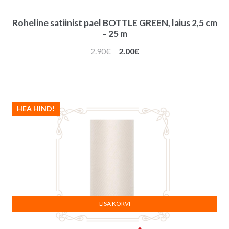
Roheline satiinist pael BOTTLE GREEN, laius 2,5 cm
– 25 m
Algne
Praegune
2.90
€
2.00
€
hind
hind
oli:
on:
2.90€.
2.00€.
HEA HIND!
LISA KORVI