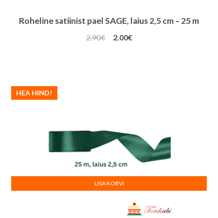
Roheline satiinist pael SAGE, laius 2,5 cm – 25 m
Algne
Praegune
2.90
€
2.00
€
hind
hind
oli:
on:
2.90€.
2.00€.
HEA HIND!
LISA KORVI