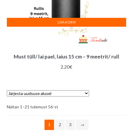
LISA KORVI
Must tüll/ lai pael, laius 15 cm – 9 meetrit/ rull
2.20
€
Sorditud
Näitan 1–21 tulemust 56-st
uusimate
järgi
1
2
3
→