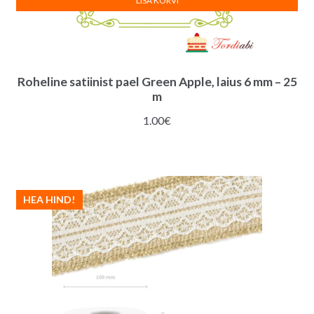
LISA KORVI
Roheline satiinist pael Green Apple, laius 6 mm – 25
m
1.00
€
HEA HIND!