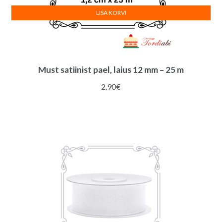
LISA KORVI
Must satiinist pael, laius 12 mm – 25 m
2.90
€