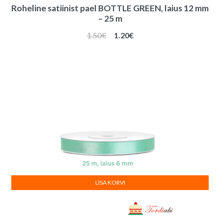
Roheline satiinist pael BOTTLE GREEN, laius 12 mm
– 25 m
Algne
Praegune
1.50
€
1.20
€
hind
hind
oli:
on:
1.50€.
1.20€.
LISA KORVI