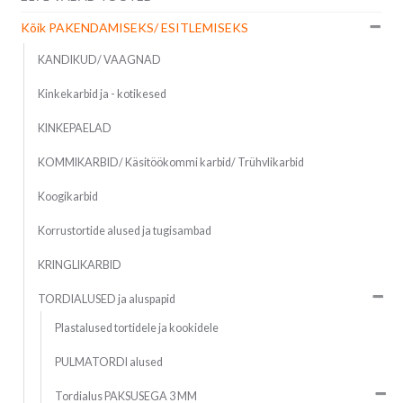
Kõik PAKENDAMISEKS/ ESITLEMISEKS
KANDIKUD/ VAAGNAD
Kinkekarbid ja - kotikesed
KINKEPAELAD
KOMMIKARBID/ Käsitöökommi karbid/ Trühvlikarbid
Koogikarbid
Korrustortide alused ja tugisambad
KRINGLIKARBID
TORDIALUSED ja aluspapid
Plastalused tortidele ja kookidele
PULMATORDI alused
Tordialus PAKSUSEGA 3 MM