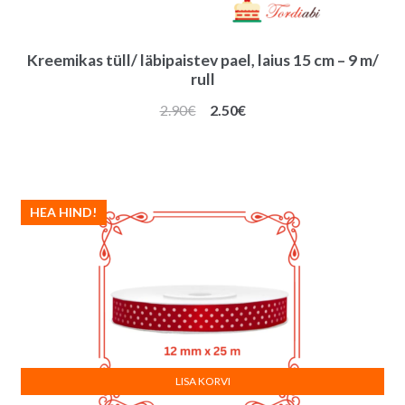
Kreemikas tüll/ läbipaistev pael, laius 15 cm – 9 m/
rull
Algne
Praegune
2.90
€
2.50
€
hind
hind
oli:
on:
2.90€.
2.50€.
HEA HIND!
LISA KORVI