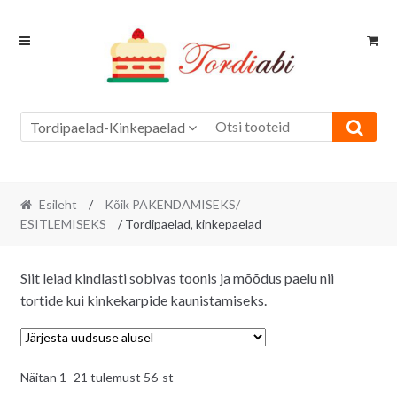
Skip
Skip
to
to
navigation
content
Tordipaelad-Kinkepaelad
Esileht
/
Kõik PAKENDAMISEKS/
ESITLEMISEKS
/ Tordipaelad, kinkepaelad
Siit leiad kindlasti sobivas toonis ja mõõdus paelu nii
tortide kui kinkekarpide kaunistamiseks.
Sorditud
Näitan 1–21 tulemust 56-st
uusimate