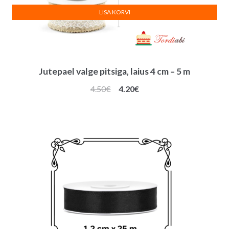
LISA KORVI
Jutepael valge pitsiga, laius 4 cm – 5 m
Algne
Praegune
4.50
€
4.20
€
hind
hind
oli:
on:
4.50€.
4.20€.