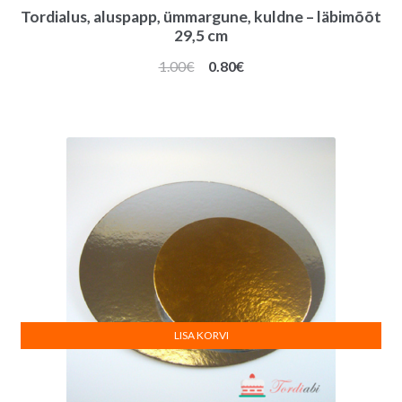
Tordialus, aluspapp, ümmargune, kuldne – läbimõõt
29,5 cm
Algne
Praegune
1.00
€
0.80
€
hind
hind
oli:
on:
1.00€.
0.80€.
LISA KORVI