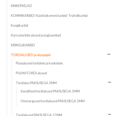
KINKEPAELAD
KOMMIKARBID/ Käsitöökommi karbid/ Trühvlikarbid
Koogikarbid
Korrustortide alused ja tugisambad
KRINGLIKARBID
TORDIALUSED ja aluspapid
Plastalused tortidele ja kookidele
PULMATORDI alused
Tordialus PAKSUSEGA 3 MM
Kandilised tordialused PAKSUSEGA 3 MM
Ümmargused tordialused PAKSUSEGA 3 MM
Tordialused PAKSUSEGA 12 MM