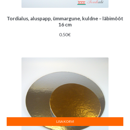
Tordialus, aluspapp, ümmargune, kuldne – läbimõõt
16 cm
0.50
€
LISA KORVI