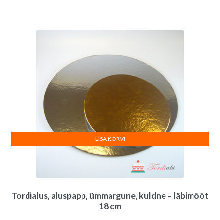
LISA KORVI
Tordialus, aluspapp, ümmargune, kuldne – läbimõõt
18 cm