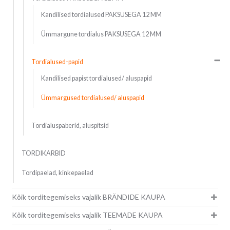
Kandilised tordialused PAKSUSEGA 12 MM
Ümmargune tordialus PAKSUSEGA 12 MM
Tordialused-papid
Kandilised papist tordialused/ aluspapid
Ümmargused tordialused/ aluspapid
Tordialuspaberid, aluspitsid
TORDIKARBID
Tordipaelad, kinkepaelad
Kõik torditegemiseks vajalik BRÄNDIDE KAUPA
Kõik torditegemiseks vajalik TEEMADE KAUPA