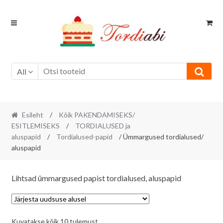
Skip
Skip
to
to
navigation
content
All
Esileht
/
Kõik PAKENDAMISEKS/
ESITLEMISEKS
/
TORDIALUSED ja
aluspapid
/
Tordialused-papid
/ Ümmargused tordialused/
aluspapid
Lihtsad ümmargused papist tordialused, aluspapid
Sorditud
Kuvatakse kõik 10 tulemust