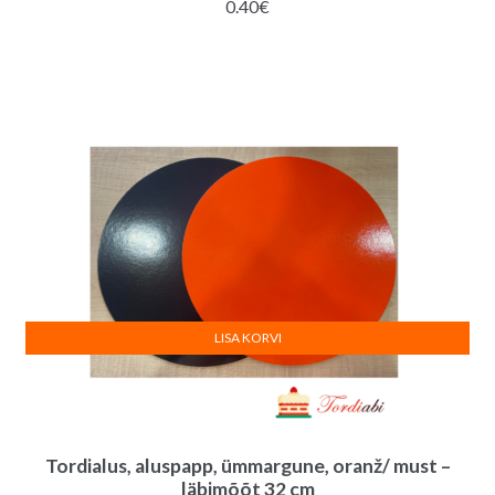
0.40
€
LISA KORVI
Tordialus, aluspapp, ümmargune, oranž/ must –
läbimõõt 32 cm