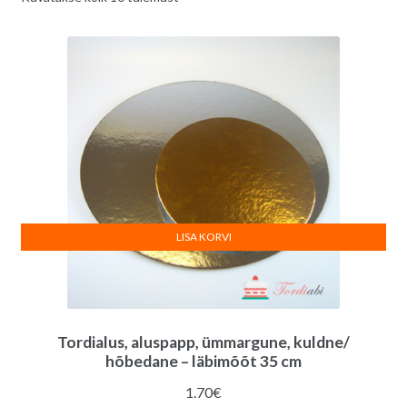
uusimate
järgi
LISA KORVI
Tordialus, aluspapp, ümmargune, kuldne/
hõbedane – läbimõõt 35 cm
1.70
€