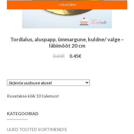
LISA KORVI
Tordialus, aluspapp, ümmargune, kuldne/ valge –
läbimõõt 20 cm
Algne
Praegune
0.60
€
0.45
€
hind
hind
oli:
on:
0.60€.
0.45€.
Sorditud
Kuvatakse kõik 10 tulemust
uusimate
järgi
KATEGOORIAD
UUED TOOTED SORTIMENDIS