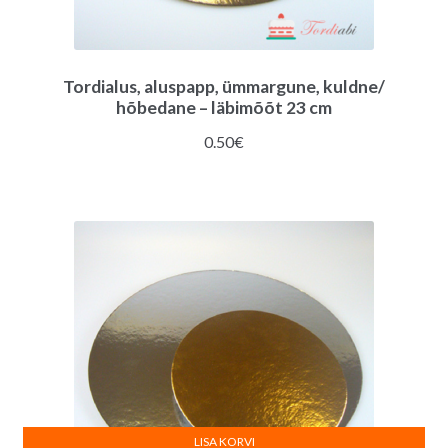
Tordialus, aluspapp, ümmargune, kuldne/
hõbedane – läbimõõt 23 cm
0.50
€
LISA KORVI