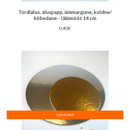
Tordialus, aluspapp, ümmargune, kuldne/
hõbedane – läbimõõt 14 cm
0.40
€
LISA KORVI