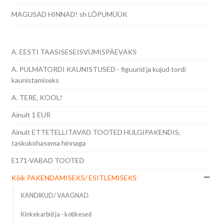
MAGUSAD HINNAD! sh LÕPUMÜÜK
A. EESTI TAASISESEISVUMISPÄEVAKS
A. PULMATORDI KAUNISTUSED - figuurid ja kujud tordi
kaunistamiseks
A. TERE, KOOL!
Ainult 1 EUR
Ainult ETTETELLITAVAD TOOTED HULGIPAKENDIS,
taskukohasema hinnaga
E171-VABAD TOOTED
Kõik PAKENDAMISEKS/ ESITLEMISEKS
KANDIKUD/ VAAGNAD
Kinkekarbid ja - kotikesed