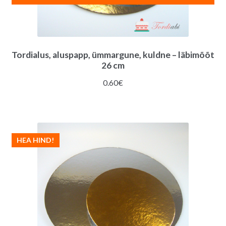
Tordialus, aluspapp, ümmargune, kuldne – läbimõõt
26 cm
0.60
€
HEA HIND!