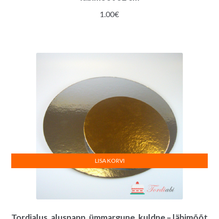
1.00
€
LISA KORVI
Tordialus, aluspapp, ümmargune, kuldne – läbimõõt