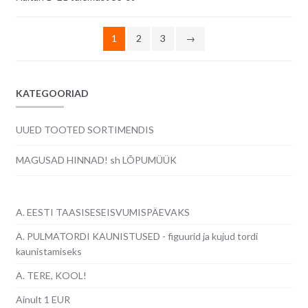
uusimate
järgi
1
2
3
→
KATEGOORIAD
UUED TOOTED SORTIMENDIS
MAGUSAD HINNAD! sh LÕPUMÜÜK
A. EESTI TAASISESEISVUMISPÄEVAKS
A. PULMATORDI KAUNISTUSED - figuurid ja kujud tordi
kaunistamiseks
A. TERE, KOOL!
Ainult 1 EUR