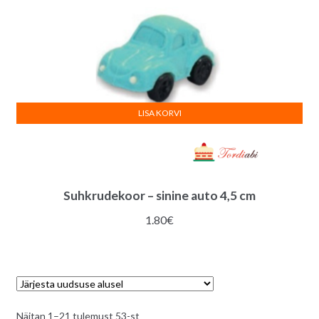
LISA KORVI
Suhkrudekoor – sinine auto 4,5 cm
1.80
€
Sorditud
Näitan 1–21 tulemust 53-st