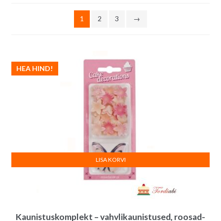
järgi
1
2
3
→
HEA HIND!
LISA KORVI
Kaunistuskomplekt – vahvlikaunistused, roosad-