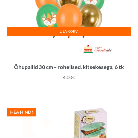
LISA KORVI
Õhupallid 30 cm – rohelised, kitsekesega, 6 tk
4.00
€
HEA HIND!