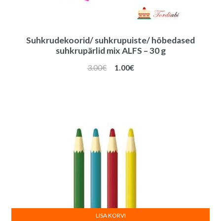
Suhkrudekoorid/ suhkrupuiste/ hõbedased
suhkrupärlid mix ALFS – 30 g
Algne
Praegune
3.00
€
1.00
€
hind
hind
oli:
on:
3.00€.
1.00€.
LISA KORVI