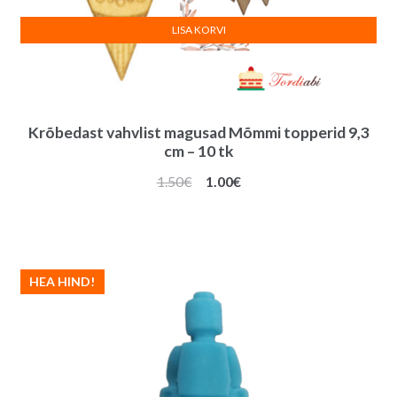
LISA KORVI
Krõbedast vahvlist magusad Mõmmi topperid 9,3
cm – 10 tk
Algne
Praegune
1.50
€
1.00
€
hind
hind
oli:
on:
1.50€.
1.00€.
HEA HIND!