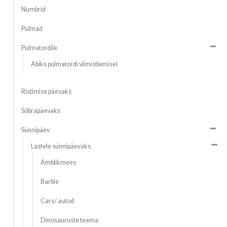
Numbrid
Pulmad
Pulmatordile
Abiks pulmatordi viimistlemisel
Ristimise päevaks
Sõbrapäevaks
Sünnipäev
Lastele sünnipäevaks
Ämblikmees
Barbie
Cars/ autod
Dinosauruste teema