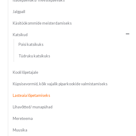
Isadepäevaks/ meestepäevaks
Jalgpall
Käsitöökommide meisterdamiseks
Katsikud
Poisi katsikuks
Tüdruku katsikuks
Kooli lõpetajale
Küpsisevormid, kõik vajalik piparkookide valmistamiseks
Lasteaia lõpetamiseks
Lihavõtted/ munapühad
Mereteema
Muusika