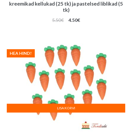
kreemikad kellukad (25 tk) ja pastelsed liblikad (5
tk)
Algne
Praegune
5.50
€
4.50
€
hind
hind
oli:
on:
5.50€.
4.50€.
HEA HIND!
LISA KORVI