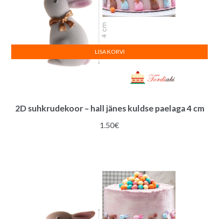
LISA KORVI
2D suhkrudekoor – hall jänes kuldse paelaga 4 cm
1.50
€