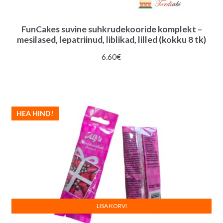
FunCakes suvine suhkrudekooride komplekt –
mesilased, lepatriinud, liblikad, lilled (kokku 8 tk)
6.60
€
HEA HIND!
LISA KORVI