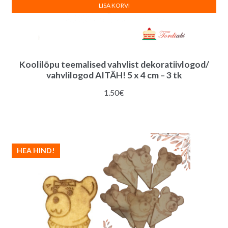
LISA KORVI
Koolilõpu teemalised vahvlist dekoratiivlogod/
vahvlilogod AITÄH! 5 x 4 cm – 3 tk
1.50
€
HEA HIND!