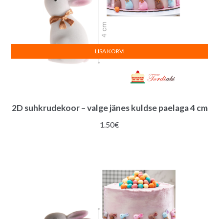
LISA KORVI
2D suhkrudekoor – valge jänes kuldse paelaga 4 cm
1.50
€