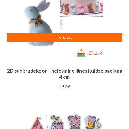
LISA KORVI
2D suhkrudekoor – helesinine jänes kuldse paelaga
4 cm
1.50
€