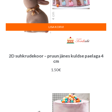
LISA KORVI
2D suhkrudekoor – pruun jänes kuldse paelaga 4
cm
1.50
€