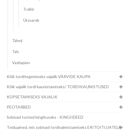
Trollid
Ükssarvik
Tähed
Talv
Vastlapäev
Kõik torditegemiseks vajalik VÄRVIDE KAUPA
Kõik vajalik tordi kaunistamiseks/ TORDIKAUNISTUSED
KÜPSETAMISEKS VAJALIK
PEOTARBED
Sobivad tooted kingituseks - KINGIIDEED
Toiduained, mis sobivad tordivalmistamiseks ERITOITUJATELE