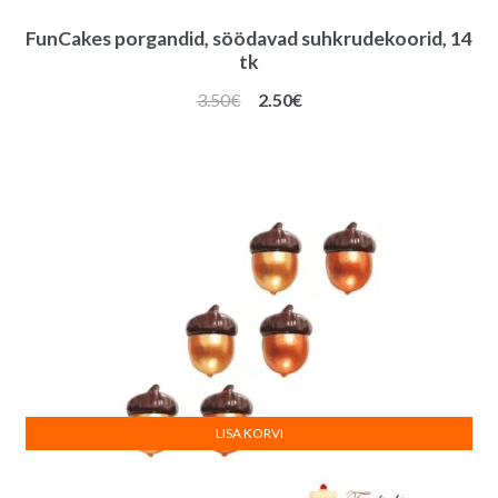
FunCakes porgandid, söödavad suhkrudekoorid, 14
tk
Algne
Praegune
3.50
€
2.50
€
hind
hind
oli:
on:
3.50€.
2.50€.
LISA KORVI