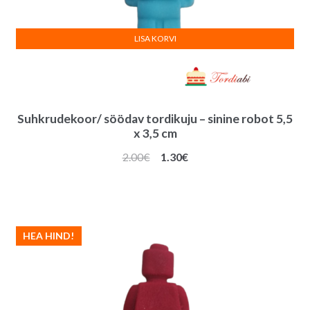
LISA KORVI
Suhkrudekoor/ söödav tordikuju – sinine robot 5,5
x 3,5 cm
Algne
Praegune
2.00
€
1.30
€
hind
hind
oli:
on:
2.00€.
1.30€.
HEA HIND!