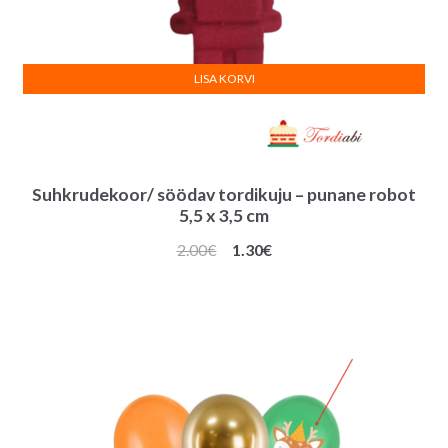
LISA KORVI
Suhkrudekoor/ söödav tordikuju – punane robot
5,5 x 3,5 cm
Algne
Praegune
2.00
€
1.30
€
hind
hind
oli:
on:
2.00€.
1.30€.