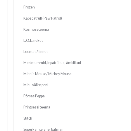
Frozen
Käpapatrull (Paw Patrol)
Kosmoseteema
L.O.L. nukud
Loomad/ linnud
Mesimummid, lepatriinud, ämblikud
Minnie Mouse/ Mickey Mouse
Minu väike poni
Põrsas Peppa
Printsessi teema
Stitch
Superkangelane, batman