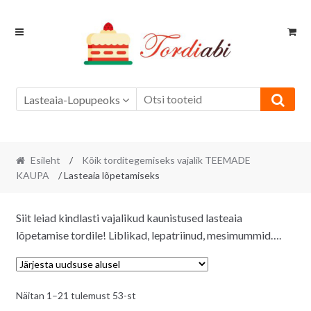
Skip
Skip
to
to
navigation
content
Lasteaia-Lopupeoks
Esileht
/
Kõik torditegemiseks vajalik TEEMADE
KAUPA
/ Lasteaia lõpetamiseks
Siit leiad kindlasti vajalikud kaunistused lasteaia
lõpetamise tordile! Liblikad, lepatriinud, mesimummid….
Sorditud
Näitan 1–21 tulemust 53-st
uusimate