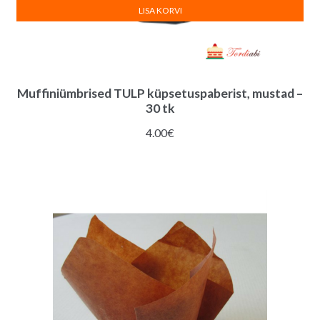
LISA KORVI
Muffiniümbrised TULP küpsetuspaberist, mustad –
30 tk
4.00
€