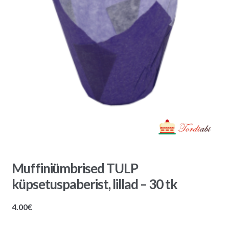
Muffiniümbrised TULP
küpsetuspaberist, lillad – 30 tk
4.00
€