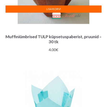
LISA KORVI
Muffiniümbrised TULP küpsetuspaberist, pruunid –
30 tk
4.00
€