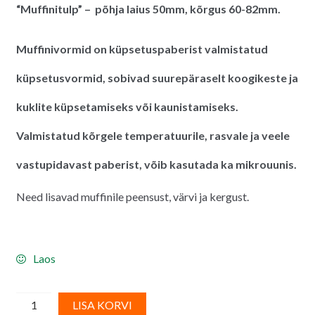
“Muffinitulp” – põhja laius 50mm, kõrgus 60-82mm.
Muffinivormid on küpsetuspaberist valmistatud
küpsetusvormid, sobivad suurepäraselt koogikeste ja
kuklite küpsetamiseks või kaunistamiseks.
Valmistatud kõrgele temperatuurile, rasvale ja veele
vastupidavast paberist, võib kasutada ka mikrouunis.
Need lisavad muffinile peensust, värvi ja kergust.
Laos
Muffiniümbrised
A
LISA KORVI