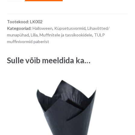
TULP
l
küpsetuspaberist,
t
lillad
e
Tootekood:
LK002
-
r
Kategooriad:
Halloween
,
Küpsetusvormid
,
Lihavõtted/
30
n
munapühad
,
Lilla
,
Muffinitele ja tassikookidele
,
TULP
tk
a
muffinivormid paberist
quantity
t
i
Sulle võib meeldida ka…
v
e
: