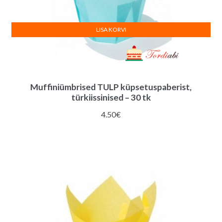
LISA KORVI
Muffiniümbrised TULP küpsetuspaberist,
türkiissinised – 30 tk
4.50
€