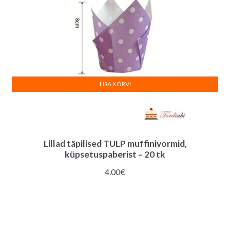
LISA KORVI
Lillad täpilised TULP muffinivormid,
küpsetuspaberist – 20 tk
4.00
€