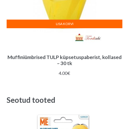
LISA KORVI
Muffiniümbrised TULP küpsetuspaberist, kollased
– 30 tk
4.00
€
Seotud tooted