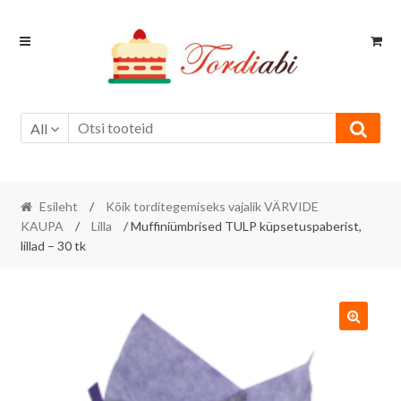
Skip
Skip
to
to
navigation
content
All
Esileht
/
Kõik torditegemiseks vajalik VÄRVIDE
KAUPA
/
Lilla
/ Muffiniümbrised TULP küpsetuspaberist,
lillad – 30 tk