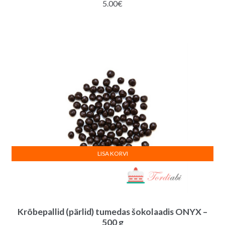
5.00
€
LISA KORVI
Krõbepallid (pärlid) tumedas šokolaadis ONYX –
500 g