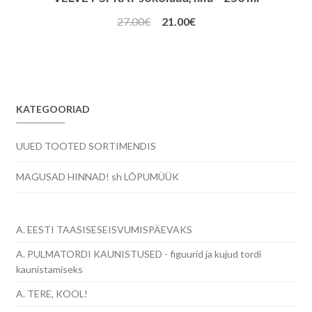
Algne
Praegune
27.00
€
21.00
€
hind
hind
oli:
on:
27.00€.
21.00€.
KATEGOORIAD
UUED TOOTED SORTIMENDIS
MAGUSAD HINNAD! sh LÕPUMÜÜK
A. EESTI TAASISESEISVUMISPÄEVAKS
A. PULMATORDI KAUNISTUSED - figuurid ja kujud tordi
kaunistamiseks
A. TERE, KOOL!