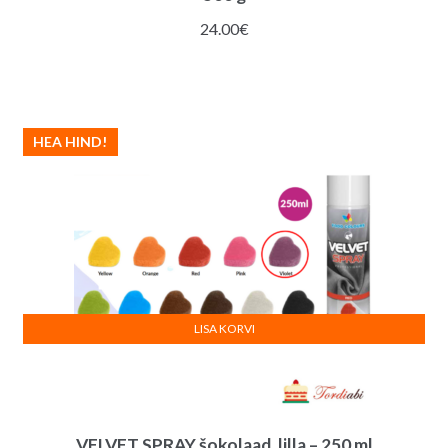
24.00
€
HEA HIND!
LISA KORVI
VELVET SPRAY šokolaad, lilla – 250 ml