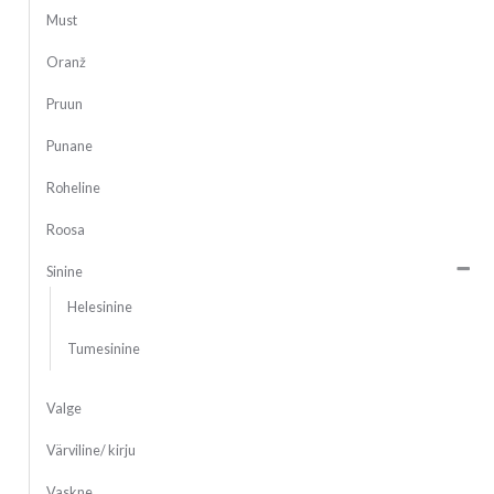
Must
Oranž
Pruun
Punane
Roheline
Roosa
Sinine
Helesinine
Tumesinine
Valge
Värviline/ kirju
Vaskne