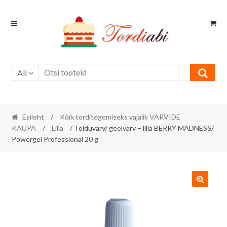
Skip
Skip
to
to
navigation
content
All
Esileht
/
Kõik torditegemiseks vajalik VÄRVIDE
KAUPA
/
Lilla
/ Toiduvärv/ geelvärv – lilla BERRY MADNESS/
Powergel Professional 20 g