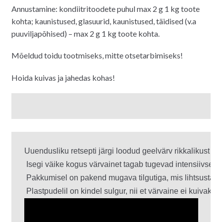
Annustamine: kondiitritoodete puhul max 2 g 1 kg toote
kohta; kaunistused, glasuurid, kaunistused, täidised (v.a
puuviljapõhised) – max 2 g 1 kg toote kohta.
Mõeldud toidu tootmiseks, mitte otsetarbimiseks!
Hoida kuivas ja jahedas kohas!
Uuendusliku retsepti järgi loodud geelvärv rikkalikust värv
 Isegi väike kogus värvainet tagab tugevad intensiivsed t
 Pakkumisel on pakend mugava tilgutiga, mis lihtsustab t