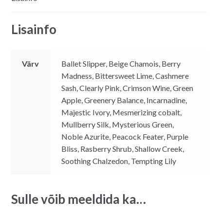
quantity
e
:
Lisainfo
Värv
Ballet Slipper, Beige Chamois, Berry
Madness, Bittersweet Lime, Cashmere
Sash, Clearly Pink, Crimson Wine, Green
Apple, Greenery Balance, Incarnadine,
Majestic Ivory, Mesmerizing cobalt,
Mullberry Silk, Mysterious Green,
Noble Azurite, Peacock Feater, Purple
Bliss, Rasberry Shrub, Shallow Creek,
Soothing Chalzedon, Tempting Lily
Sulle võib meeldida ka…