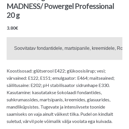
MADNESS/ Powergel Professional
20 g
3.80
€
Koostisosad: glütserool E422; glükoosisiirup; vesi;
värvained: E122, E151; emulgaator: E464; maitseained;
säilitusaine: E202; pH stabilisaator sidrunhape E330.
Kasutamine: kasutatakse šokolaadi fondantides,
suhkrumassides, martsipanis, kreemides, glasuurides,
mandliküpsistes. Tugevate ja intensiivsete toonide
saamiseks on vaja ainult väikest tilka. Pudel on kindlalt
suletud, värvil pole võimalik välja voolata ega kuivada.