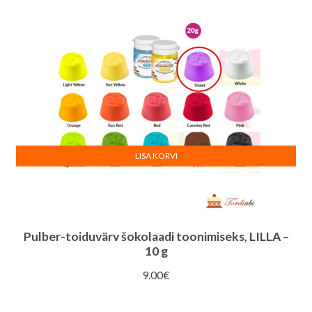
LISA KORVI
Pulber-toiduvärv šokolaadi toonimiseks, LILLA –
10 g
9.00
€