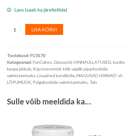
Laos (saab ka järeltellida)
FunCakes
A
LISA KORVI
Royal
l
Icing
t
(glasuur)
e
Tootekood:
FC0170
pulber
r
Kategooriad:
FunCakes
,
Glasuurid
,
HINNAÜLLATUSED, kuniks
-
n
kaupa jätkub
,
Küpsisevormid, kõik vajalik piparkookide
500
a
valmistamiseks
,
Lisaained kondiitrile
,
MAGUSAD HINNAD! sh
g
t
LÕPUMÜÜK
,
Pulgakookide valmistamiseks
,
Talv
quantity
i
v
Sulle võib meeldida ka…
e
: