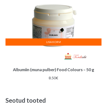
LISA KORVI
Albumiin (muna pulber) Food Colours – 50 g
8.50
€
Seotud tooted