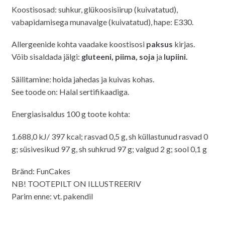
Koostisosad: suhkur, glükoosisiirup (kuivatatud),
vabapidamisega munavalge (kuivatatud), hape: E330.
Allergeenide kohta vaadake koostisosi
paksus
kirjas.
Võib sisaldada jälgi:
gluteeni, piima, soja
ja
lupiini.
Säilitamine: hoida jahedas ja kuivas kohas.
See toode on: Halal sertifikaadiga.
Energiasisaldus 100 g toote kohta:
1.688,0 kJ/ 397 kcal; rasvad 0,5 g, sh küllastunud rasvad 0
g; süsivesikud 97 g, sh suhkrud 97 g; valgud 2 g; sool 0,1 g
Bränd: FunCakes
NB! TOOTEPILT ON ILLUSTREERIV
Parim enne: vt. pakendil