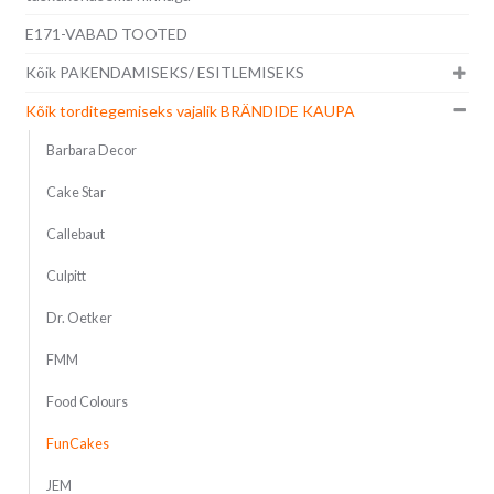
E171-VABAD TOOTED
Kõik PAKENDAMISEKS/ ESITLEMISEKS
Kõik torditegemiseks vajalik BRÄNDIDE KAUPA
Barbara Decor
Cake Star
Callebaut
Culpitt
Dr. Oetker
FMM
Food Colours
FunCakes
JEM