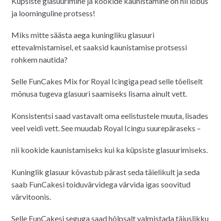
Küpsiste glasuurimine ja kookide kaunistamine on nii lõbus
oli:
on:
ja loominguline protsess!
7.20€.
6.00€.
Miks mitte säästa aega kuningliku glasuuri
ettevalmistamisel, et saaksid kaunistamise protsessi
rohkem nautida?
Selle FunCakes Mix for Royal Icingiga pead selle tõeliselt
mõnusa tugeva glasuuri saamiseks lisama ainult vett.
Konsistentsi saad vastavalt oma eelistustele muuta, lisades
veel veidi vett. See muudab Royal Icingu suurepäraseks –
nii kookide kaunistamiseks kui ka küpsiste glasuurimiseks.
Kuninglik glasuur kõvastub pärast seda täielikult ja seda
saab FunCakesi toiduvärvidega värvida igas soovitud
värvitoonis.
Selle FunCakesi seguga saad hõlpsalt valmistada täiuslikku