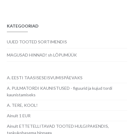
oli:
on:
6.00€.
2.00€.
KATEGOORIAD
UUED TOOTED SORTIMENDIS
MAGUSAD HINNAD! sh LÕPUMÜÜK
A. EESTI TAASISESEISVUMISPÄEVAKS
A. PULMATORDI KAUNISTUSED - figuurid ja kujud tordi
kaunistamiseks
A. TERE, KOOL!
Ainult 1 EUR
Ainult ETTETELLITAVAD TOOTED HULGIPAKENDIS,
taskukohasema hinnaga