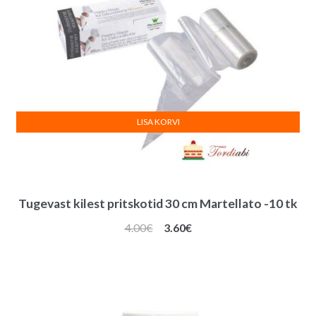
LISA KORVI
Tugevast kilest pritskotid 30 cm Martellato -10 tk
Algne
Praegune
4.00
€
3.60
€
hind
hind
oli:
on:
4.00€.
3.60€.