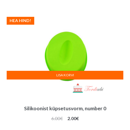
oli:
on:
6.00€.
2.00€.
HEA HIND!
LISA KORVI
Silikoonist küpsetusvorm, number 0
Algne
Praegune
6.00
€
2.00
€
hind
hind