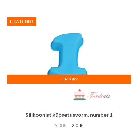
HEA HIND!
LISA KORVI
Silikoonist küpsetusvorm, number 1
Algne
Praegune
6.00
€
2.00
€
hind
hind