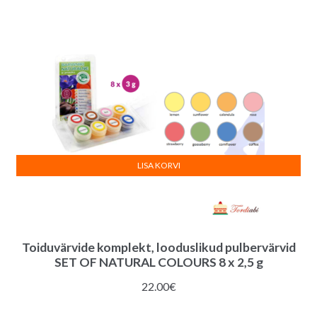
LISA KORVI
Toiduvärvide komplekt, looduslikud pulbervärvid
SET OF NATURAL COLOURS 8 x 2,5 g
22.00
€