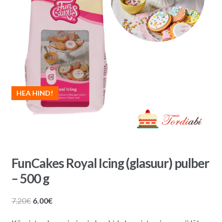
HEA HIND!
FunCakes Royal Icing (glasuur) pulber
– 500 g
Algne
Praegune
7.20
€
6.00
€
hind
hind