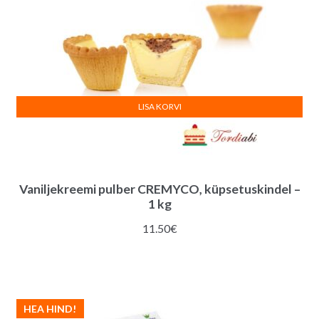
LISA KORVI
Vaniljekreemi pulber CREMYCO, küpsetuskindel –
1 kg
11.50
€
HEA HIND!