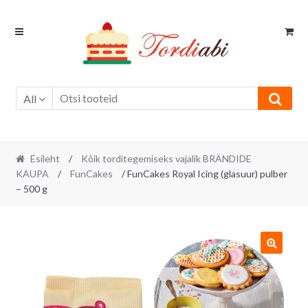
Skip
Skip
to
to
navigation
content
All
Esileht
/
Kõik torditegemiseks vajalik BRÄNDIDE
KAUPA
/
FunCakes
/ FunCakes Royal Icing (glasuur) pulber
– 500 g