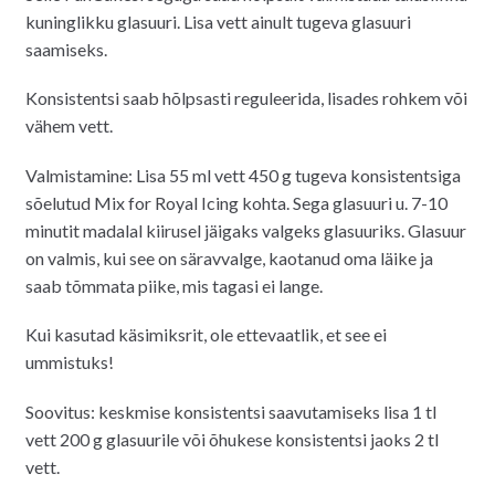
kuninglikku glasuuri. Lisa vett ainult tugeva glasuuri
saamiseks.
Konsistentsi saab hõlpsasti reguleerida, lisades rohkem või
vähem vett.
Valmistamine: Lisa 55 ml vett 450 g tugeva konsistentsiga
sõelutud Mix for Royal Icing kohta. Sega glasuuri u. 7-10
minutit madalal kiirusel jäigaks valgeks glasuuriks. Glasuur
on valmis, kui see on säravvalge, kaotanud oma läike ja
saab tõmmata piike, mis tagasi ei lange.
Kui kasutad käsimiksrit, ole ettevaatlik, et see ei
ummistuks!
Soovitus: keskmise konsistentsi saavutamiseks lisa 1 tl
vett 200 g glasuurile või õhukese konsistentsi jaoks 2 tl
vett.