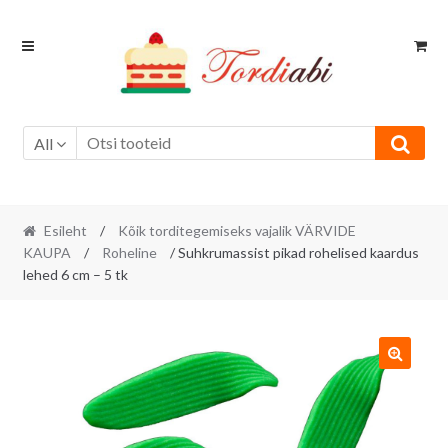
Skip
Skip
to
to
navigation
content
All
Esileht
/
Kõik torditegemiseks vajalik VÄRVIDE
KAUPA
/
Roheline
/ Suhkrumassist pikad rohelised kaardus
lehed 6 cm – 5 tk