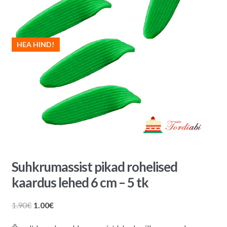
HEA HIND!
Suhkrumassist pikad rohelised
kaardus lehed 6 cm – 5 tk
Algne
Praegune
1.90
€
1.00
€
hind
hind