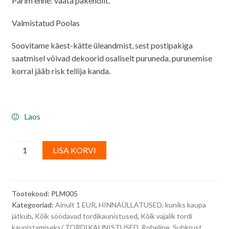
Parim enne: vaata pakendilt.
Valmistatud Poolas
Soovitame käest-kätte üleandmist, sest postipakiga
saatmisel võivad dekoorid osaliselt puruneda, purunemise
korral jääb risk tellija kanda.
Laos
Suhkrumassist
A
LISA KORVI
pikad
l
rohelised
t
kaardus
e
Tootekood:
PLM005
lehed
r
Kategooriad:
Ainult 1 EUR
,
HINNAÜLLATUSED, kuniks kaupa
6
n
jätkub
,
Kõik söödavad tordikaunistused
,
Kõik vajalik tordi
cm
a
kaunistamiseks/ TORDIKAUNISTUSED
,
Roheline
,
Suhkrust