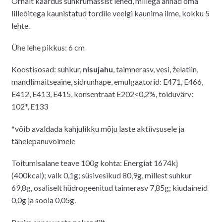
Õrnalt kaardus suhkrumassist lehed, millega annad oma
oli:
on:
lilleõitega kaunistatud tordile veelgi kaunima ilme, kokku 5
1.90€.
1.00€.
lehte.
Ühe lehe pikkus: 6 cm
Koostisosad: suhkur,
nisujahu
, taimnerasv, vesi, želatiin,
mandlimaitseaine, sidrunhape, emulgaatorid: E471, E466,
E412, E413, E415, konsentraat E202<0,2%, toiduvärv:
102*, E133
*võib avaldada kahjulikku mõju laste aktiivsusele ja
tähelepanuvõimele
Toitumisalane teave 100g kohta: Energiat 1674kj
(400kcal); valk 0,1g; süsivesikud 80,9g, millest suhkur
69,8g, osaliselt hüdrogeenitud taimerasv 7,85g; kiudaineid
0,0g ja soola 0,05g.