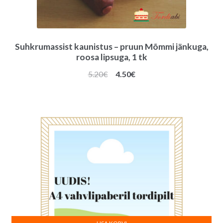
Suhkrumassist kaunistus – pruun Mõmmi jänkuga,
roosa lipsuga, 1 tk
Algne
Praegune
5.20
€
4.50
€
hind
hind
oli:
on:
5.20€.
4.50€.