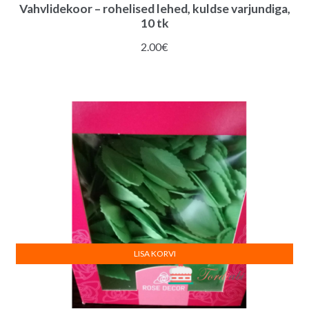
Vahvlidekoor – rohelised lehed, kuldse varjundiga,
10 tk
2.00
€
LISA KORVI