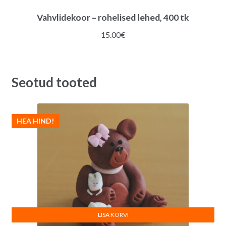
Vahvlidekoor – rohelised lehed, 400 tk
15.00
€
Seotud tooted
HEA HIND!
LISA KORVI