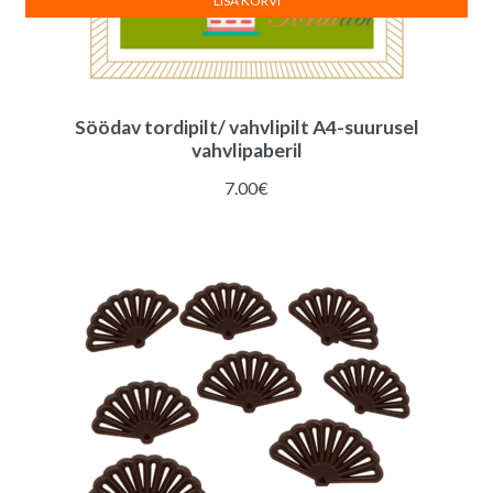
LISA KORVI
Söödav tordipilt/ vahvlipilt A4-suurusel
vahvlipaberil
7.00
€