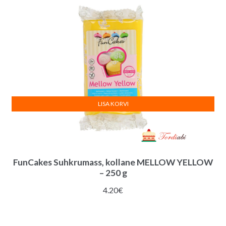
LISA KORVI
FunCakes Suhkrumass, kollane MELLOW YELLOW
– 250 g
4.20
€