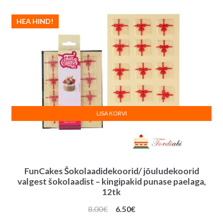
HEA HIND!
LISA KORVI
FunCakes Šokolaadidekoorid/ jõuludekoorid
valgest šokolaadist – kingipakid punase paelaga,
12tk
Algne
Praegune
8.00
€
6.50
€
hind
hind