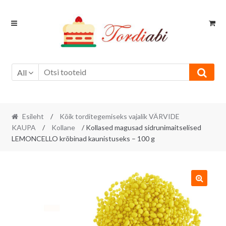
Skip
Skip
to
to
navigation
content
All
Esileht
/
Kõik torditegemiseks vajalik VÄRVIDE
KAUPA
/
Kollane
/ Kollased magusad sidrunimaitselised
LEMONCELLO krõbinad kaunistuseks – 100 g