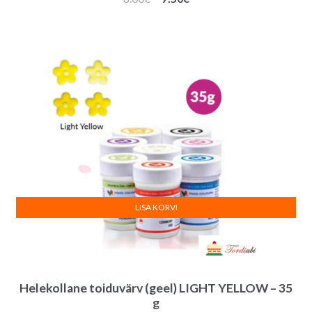
hind
hind
oli:
on:
8.00€.
7.50€.
LISA KORVI
Helekollane toiduvärv (geel) LIGHT YELLOW – 35
g