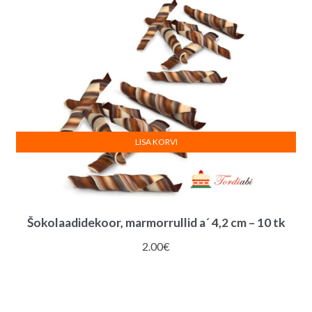
LISA KORVI
Šokolaadidekoor, marmorrullid a´ 4,2 cm – 10 tk
2.00
€