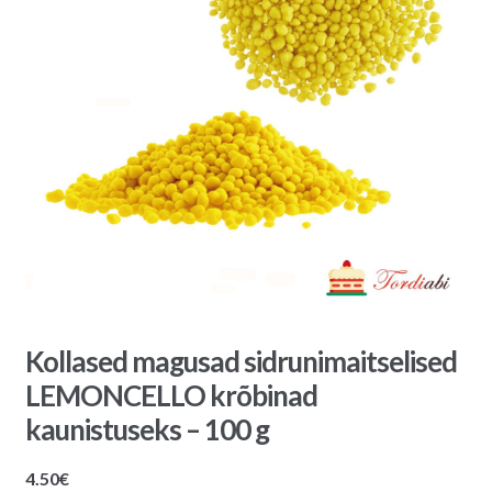
Kollased magusad sidrunimaitselised
LEMONCELLO krõbinad
kaunistuseks – 100 g
4.50
€