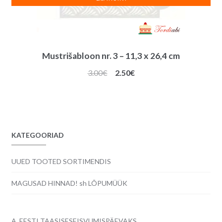
Mustrišabloon nr. 3 – 11,3 x 26,4 cm
Algne
Praegune
3.00
€
2.50
€
hind
hind
oli:
on:
3.00€.
2.50€.
KATEGOORIAD
UUED TOOTED SORTIMENDIS
MAGUSAD HINNAD! sh LÕPUMÜÜK
A. EESTI TAASISESEISVUMISPÄEVAKS