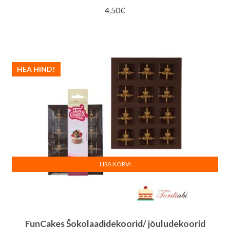
4.50
€
HEA HIND!
LISA KORVI
FunCakes Šokolaadidekoorid/ jõuludekoorid