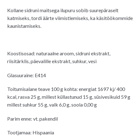
Kollane sidruni maitsega ilupuru sobib suurepäraselt
katmiseks, tordi äärte viimistlemiseks, ka käsitöökommide
kaunistamiseks.
Koostisosad: naturaalne aroom, sidruni ekstrakt,
riisitärklis, päevalille ekstrakt, suhkur, vesi
Glasuuraine: E414
Toitumisalane teave 100 g kohta: energiat 1697 kj/ 400
kcal, rasva 25 g, millest küllastunud 15 g, süsivesikuid 59 g
millest suhkur 55 g, valk 6,0 g, soola 0,00 g
Parim enne: vt. pakendil
Tootjamaa: Hispaania