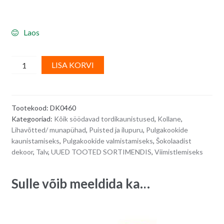
Laos
Kollased
A
LISA KORVI
magusad
l
sidrunimaitselised
t
LEMONCELLO
e
Tootekood:
DK0460
krõbinad
r
Kategooriad:
Kõik söödavad tordikaunistused
,
Kollane
,
kaunistuseks
n
Lihavõtted/ munapühad
,
Puisted ja ilupuru
,
Pulgakookide
-
a
kaunistamiseks
,
Pulgakookide valmistamiseks
,
Šokolaadist
100
t
dekoor
,
Talv
,
UUED TOOTED SORTIMENDIS
,
Viimistlemiseks
g
i
quantity
v
Sulle võib meeldida ka…
e
: