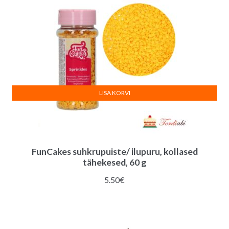
LISA KORVI
FunCakes suhkrupuiste/ ilupuru, kollased
tähekesed, 60 g
5.50
€