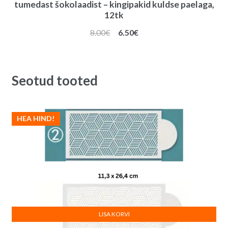
tumedast šokolaadist – kingipakid kuldse paelaga,
12tk
Algne
Praegune
8.00
€
6.50
€
hind
hind
oli:
on:
8.00€.
6.50€.
Seotud tooted
HEA HIND!
LISA KORVI