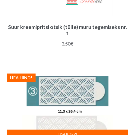
Suur kreemipritsi otsik (tülle) muru tegemiseks nr.
1
3.50
€
HEA HIND!
LISA KORVI