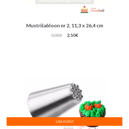
Mustrišabloon nr 2, 11,3 x 26,4 cm
Algne
Praegune
3.00
€
2.50
€
hind
hind
oli:
on:
3.00€.
2.50€.
LISA KORVI