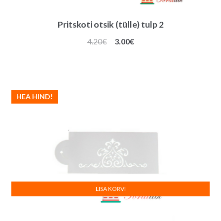
Pritskoti otsik (tülle) tulp 2
Algne
Praegune
4.20
€
3.00
€
hind
hind
oli:
on:
4.20€.
3.00€.
HEA HIND!
LISA KORVI