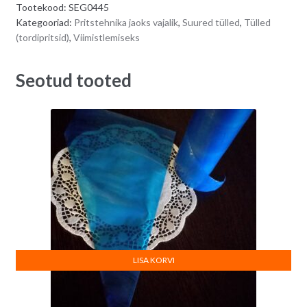
Tootekood:
SEG0445
1G
r
Kategooriad:
Pritstehnika jaoks vajalik
,
Suured tülled
,
Tülled
quantity
n
(tordipritsid)
,
Viimistlemiseks
a
t
Seotud tooted
i
v
e
:
LISA KORVI