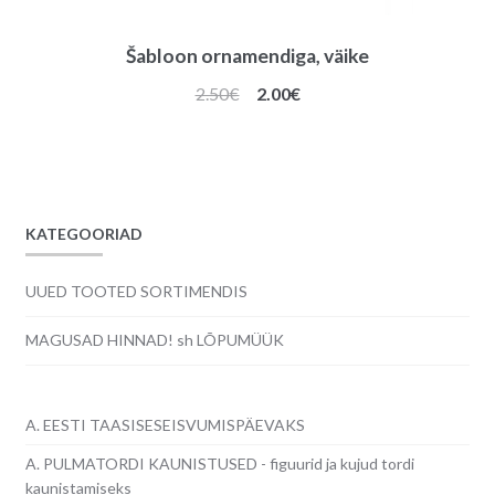
Šabloon ornamendiga, väike
Algne
Praegune
2.50
€
2.00
€
hind
hind
oli:
on:
2.50€.
2.00€.
KATEGOORIAD
UUED TOOTED SORTIMENDIS
MAGUSAD HINNAD! sh LÕPUMÜÜK
A. EESTI TAASISESEISVUMISPÄEVAKS
A. PULMATORDI KAUNISTUSED - figuurid ja kujud tordi
kaunistamiseks