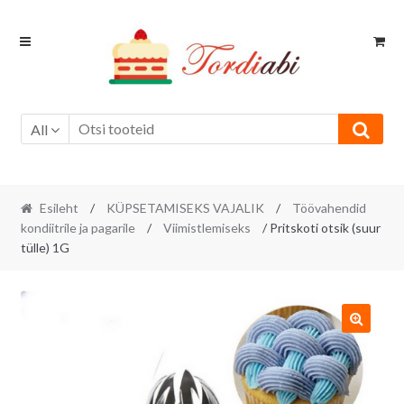
Skip
Skip
to
to
navigation
content
All
Esileht
/
KÜPSETAMISEKS VAJALIK
/
Töövahendid
kondiitrile ja pagarile
/
Viimistlemiseks
/ Pritskoti otsik (suur
tülle) 1G