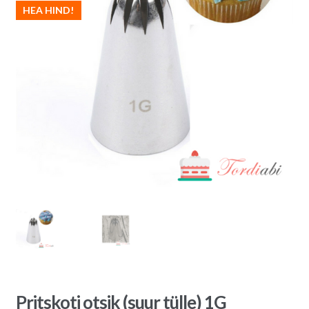
HEA HIND!
Pritskoti otsik (suur tülle) 1G