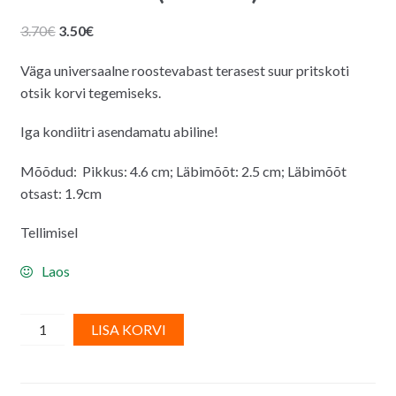
Algne
Praegune
3.70
€
3.50
€
hind
hind
Väga universaalne roostevabast terasest suur pritskoti
oli:
on:
otsik korvi tegemiseks.
3.70€.
3.50€.
Iga kondiitri asendamatu abiline!
Mõõdud:
Pikkus: 4.6 cm; Läbimõõt: 2.5 cm; Läbimõõt
otsast: 1.9cm
Tellimisel
Laos
Pritskoti
A
LISA KORVI
otsik
l
(suur
t
tülle)
e