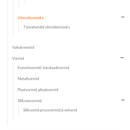
Viimistlemiseks
Töövahendid viimistlemiseks
Vahukreemid
Vormid
Kommivormid/ šokolaadivormid
Metallvormid
Plastvormid, pitsatvormid
Silikoonvormid
Silikoonist pressvormid ja veinerid