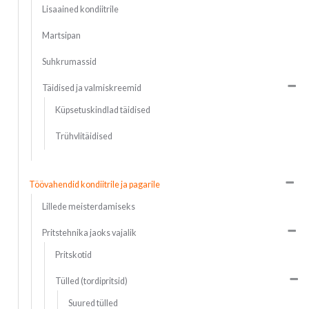
Lisaained kondiitrile
Martsipan
Suhkrumassid
Täidised ja valmiskreemid
Küpsetuskindlad täidised
Trühvlitäidised
Töövahendid kondiitrile ja pagarile
Lillede meisterdamiseks
Pritstehnika jaoks vajalik
Pritskotid
Tülled (tordipritsid)
Suured tülled