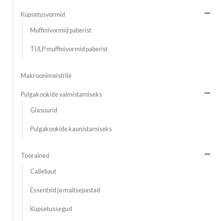
Küpsetusvormid
Muffinivormid paberist
TULP muffinivormid paberist
Makroonimeistrile
Pulgakookide valmistamiseks
Glasuurid
Pulgakookide kaunistamiseks
Toorained
Callebaut
Essentsid ja maitsepastad
Küpsetussegud