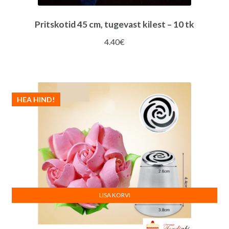
Pritskotid 45 cm, tugevast kilest – 10 tk
4.40
€
HEA HIND!
LISA KORVI