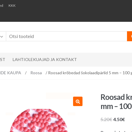
ed
KKK
AST
LAHTIOLEKUAJAD JA KONTAKT
RVIDE KAUPA
/
Roosa
/ Roosad krõbedad šokolaadipärlid 5 mm – 100 
Roosad kr
mm – 100
Algne
Pr
5.20
€
4.50
€
hind
hin