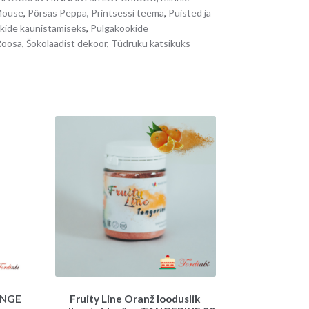
Mouse
,
Põrsas Peppa
,
Printsessi teema
,
Puisted ja
v
kide kaunistamiseks
,
Pulgakookide
e
Roosa
,
Šokolaadist dekoor
,
Tüdruku katsikuks
:
ANGE
Fruity Line Oranž looduslik