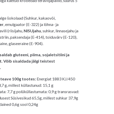
ga kaetud krõbedad teraviljapallid, suurus 5
0€.
lge šokolaad (Suhkur, kakaovõi,
er
, emulgaator (E-322) ja lõhna- ja
vili (riisijahu,
NISUjahu
, suhkur, linnasejahu ja
striin, paksendaja (E-414), toiduvärv (E-120),
aine, glaseeraine (E-904).
saldab gluteeni, piima, sojaletsitiini ja
. Võib sisaldada jälgi teistest
.
 teave 100g tootes:
Energiat 1883 KJ/450
,7 g, millest küllastunud: 15,1 g
a: 7,7 g polüküllastumata: 0,9 g transrasvad:
usest Süsivesikud 65,5g, millest suhkur 37,9g
udained 0,6g sool 0,24g