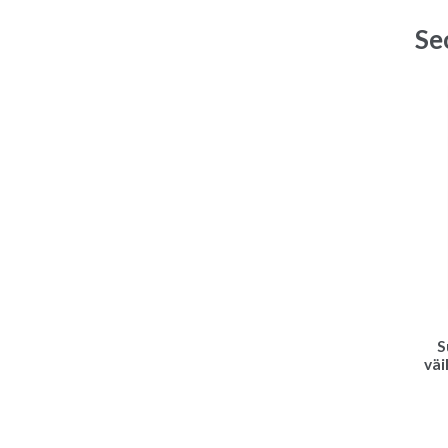
Se
S
väi