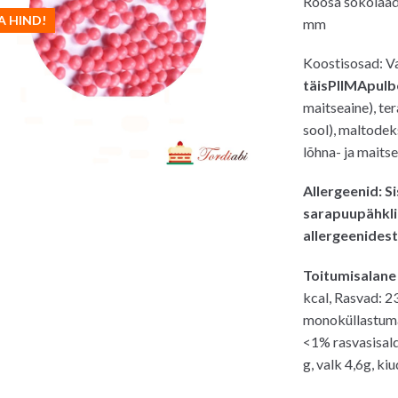
Roosa šokolaadi
oli:
on:
A HIND!
mm
5.20€.
4.5
Koostisosad: Va
täisPIIMApulb
maitseaine), tera
sool), maltodek
lõhna- ja maitse
Allergeenid: Si
sarapuupähklit
allergeenidest
Toitumisalane
kcal, Rasvad: 23
monoküllastumat
<1% rasvasisald
g, valk 4,6g, ki