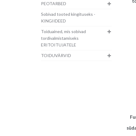
t
PEOTARBED
Sobivad tooted kingituseks -
KINGIIDEED
Toiduained, mis sobivad
tordivalmistamiseks
ERITOITUJATELE
TOIDUVÄRVID
Fu
süda