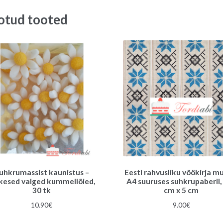
14.00€.
10.00€.
otud tooted
uhkrumassist kaunistus –
Eesti rahvusliku vöökirja m
kesed valged kummeliõied,
A4 suuruses suhkrupaberil,
30 tk
cm x 5 cm
10.90
€
9.00
€