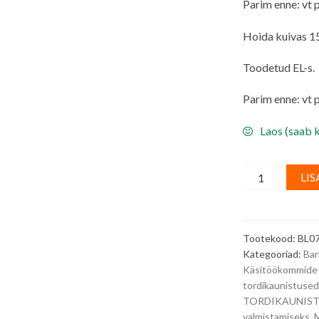
Parim enne: vt 
Hoida kuivas 15
Toodetud EL-s.
Parim enne: vt 
Laos (saab k
Roosad
LIS
krõbedad
šokolaadipärl
5
Tootekood:
BL0
mm
Kategooriad:
Bar
-
Käsitöökommide 
100
tordikaunistused
g
TORDIKAUNIS
quantity
valmistamiseks
,