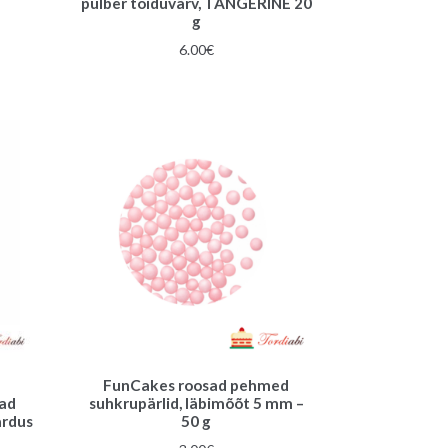
pulber toiduvärv, TANGERINE 20
g
6.00
€
FunCakes roosad pehmed
sad
suhkrupärlid, läbimõõt 5 mm –
ardus
50 g