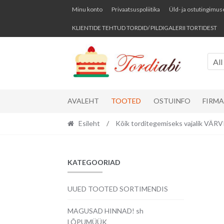
Skip
Skip
Minu konto
Privaatsuspoliitika
Üld- ja ostutingimus
to
to
KLIENTIDE TEHTUD TORDID/ PILDIGALERII TORTIDEST
navigation
content
All
AVALEHT
TOOTED
OSTUINFO
FIRM
Esileht
/
Kõik torditegemiseks vajalik VÄ
KATEGOORIAD
UUED TOOTED SORTIMENDIS
MAGUSAD HINNAD! sh
LÕPUMÜÜK