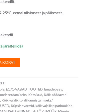
pakendilt.
-25°C, eemal niiskusest ja päikesest.
pakendil
a järeltellida)
A
A KORVI
l
id
t
e
785
r
bie
,
E171-VABAD TOOTED
,
Emadepäev
,
n
meisterdamiseks
,
Katsikud
,
Kõik söödavad
a
,
Kõik vajalik tordi kaunistamiseks/
t
TUSED
,
Küpsisevormid, kõik vajalik piparkookide
i
MAGUSAD HINNAD! sh LÕPUMÜÜK
,
Minnie