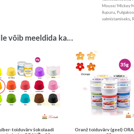
Mouse/ Mickey 
ilupuru
,
Pulgakoo
valmistamiseks
,
lle võib meeldida ka…
ulber-toiduvärv šokolaadi
Oranž toiduvärv (geel) OR