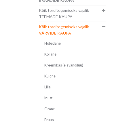
BRÄNDIDE KAUPA
Kõik torditegemiseks vajalik
TEEMADE KAUPA
Kõik torditegemiseks vajalik
VÄRVIDE KAUPA
Hõbedane
Kollane
Kreemikas (elavandiluu)
Kuldne
Lilla
Must
Oranž
Pruun