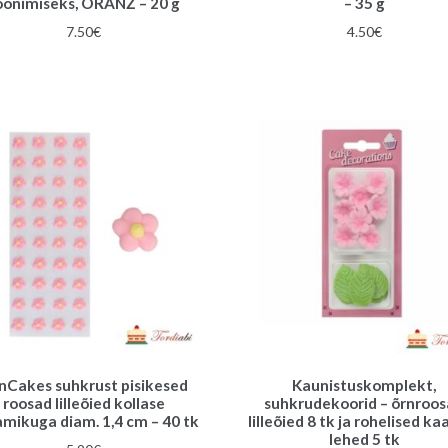
oonimiseks, ORANŽ – 20 g
– 35 g
7.50
€
4.50
€
nCakes suhkrust pisikesed
Kaunistuskomplekt,
roosad lilleõied kollase
suhkrudekoorid – õrnroo
mikuga diam. 1,4 cm – 40 tk
lilleõied 8 tk ja rohelised ka
lehed 5 tk