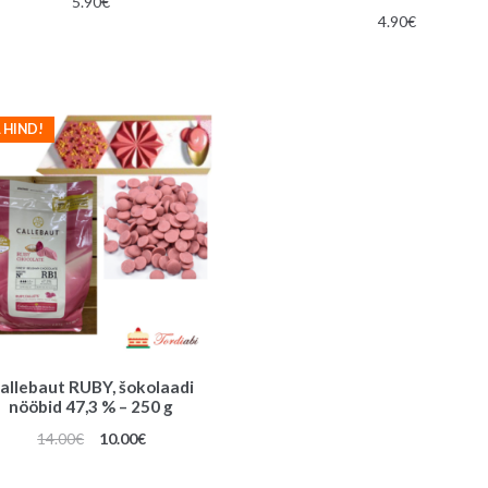
5.90
€
4.90
€
 HIND!
allebaut RUBY, šokolaadi
nööbid 47,3 % – 250 g
Algne
Praegune
14.00
€
10.00
€
hind
hind
oli:
on: