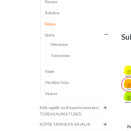
Punane
Roheline
Roosa
Su
Sinine
Helesinine
Tumesinine
Valge
Värviline/ kirju
Vaskne
Kõik vajalik tordi kaunistamiseks/
TORDIKAUNISTUSED
KÜPSETAMISEKS VAJALIK
P