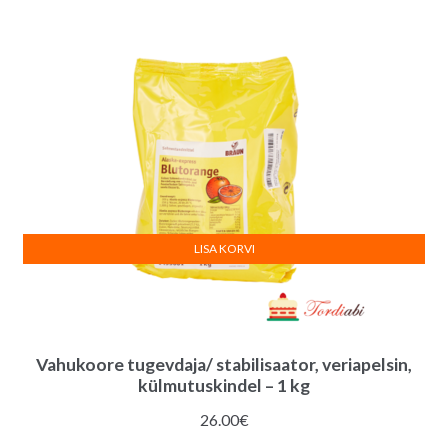
e
:
LISA KORVI
Vahukoore tugevdaja/ stabilisaator, veriapelsin,
külmutuskindel – 1 kg
26.00
€