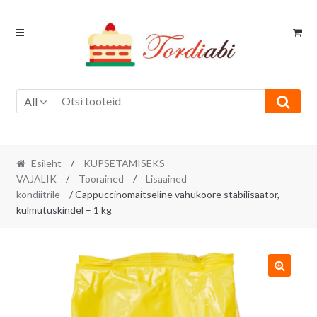
Skip
Skip
to
to
navigation
content
All
Esileht
/
KÜPSETAMISEKS
VAJALIK
/
Toorained
/
Lisaained
kondiitrile
/ Cappuccinomaitseline vahukoore stabilisaator,
külmutuskindel – 1 kg