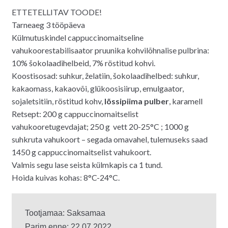
ETTETELLITAV TOODE!
Tarneaeg 3 tööpäeva
Külmutuskindel cappuccinomaitseline
vahukoorestabilisaator pruunika kohvilõhnalise pulbrina:
10% šokolaadihelbeid, 7% röstitud kohvi.
Koostisosad: suhkur, želatiin, šokolaadihelbed: suhkur,
kakaomass, kakaovõi, glükoosisiirup, emulgaator,
sojaletsitiin, röstitud kohv,
lõssipiima pulber
, karamell
Retsept: 200 g cappuccinomaitselist
vahukooretugevdajat; 250 g vett 20-25°C ; 1000 g
suhkruta vahukoort – segada omavahel, tulemuseks saad
1450 g cappuccinomaitselist vahukoort.
Valmis segu lase seista külmkapis ca 1 tund.
Hoida kuivas kohas: 8°C-24°C.
Tootjamaa: Saksamaa
