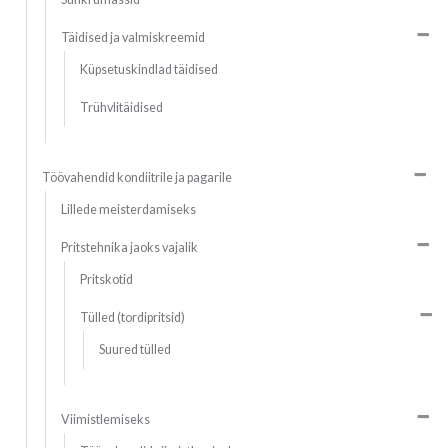
Täidised ja valmiskreemid
Küpsetuskindlad täidised
Trühvlitäidised
Töövahendid kondiitrile ja pagarile
Lillede meisterdamiseks
Pritstehnika jaoks vajalik
Pritskotid
Tülled (tordipritsid)
Suured tülled
Viimistlemiseks