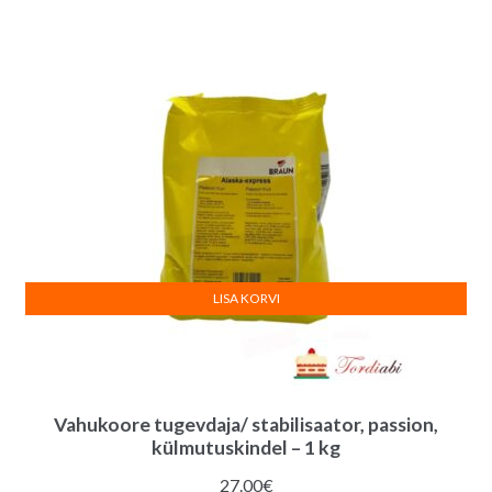
LISA KORVI
Vahukoore tugevdaja/ stabilisaator, passion,
külmutuskindel – 1 kg
27.00
€