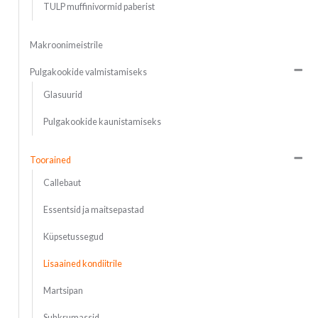
TULP muffinivormid paberist
Makroonimeistrile
Pulgakookide valmistamiseks
Glasuurid
Pulgakookide kaunistamiseks
Toorained
Callebaut
Essentsid ja maitsepastad
Küpsetussegud
Lisaained kondiitrile
Martsipan
Suhkrumassid