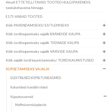
Ainult ETTETELLITAVAD TOOTED HULGIPAKENDIS,
taskukohasema hinnaga
E171-VABAD TOOTED
Kõik PAKENDAMISEKS/ ESITLEMISEKS
Kõik torditegemiseks vajalik BRÄNDIDE KAUPA
Kõik torditegemiseks vajalik TEEMADE KAUPA
Kõik torditegemiseks vajalik VÄRVIDE KAUPA
Kõik vajalik tordi kaunistamiseks/ TORDIKAUNISTUSED
KÜPSETAMISEKS VAJALIK
ELEKTRILISED KÜPSETUSSEADMED
Kokariided/ kondiitri riided
Küpsetusvormid
Muffinivormid paberist