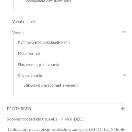
Töövahendid viimistlemiseks
Vahukreemid
Vormid
Kommivormid/ šokolaadivormid
Metallvormid
Plastvormid, pitsatvormid
Silikoonvormid
Silikoonist pressvormid ja veinerid
PEOTARBED
Sobivad tooted kingituseks - KINGIIDEED
Toiduained, mis sobivad tordivalmistamiseks ERITOITUJATELE