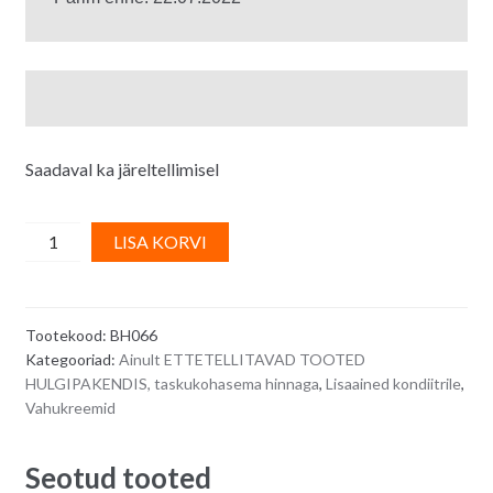
Saadaval ka järeltellimisel
Cappuccinomaitseline
A
LISA KORVI
vahukoore
l
stabilisaator,
t
külmutuskindel
e
Tootekood:
BH066
-
r
Kategooriad:
Ainult ETTETELLITAVAD TOOTED
1
n
HULGIPAKENDIS, taskukohasema hinnaga
,
Lisaained kondiitrile
,
kg
a
Vahukreemid
quantity
t
i
Seotud tooted
v