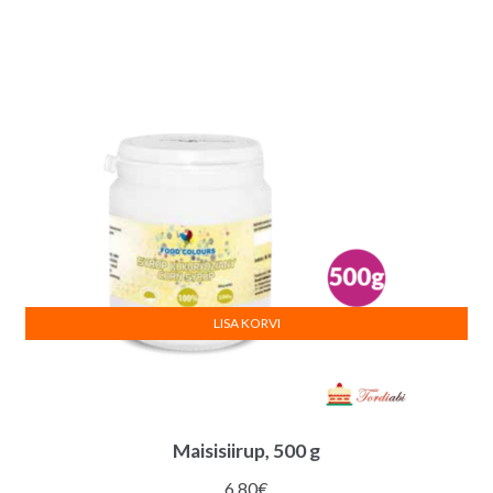
LISA KORVI
Maisisiirup, 500 g
6.80
€