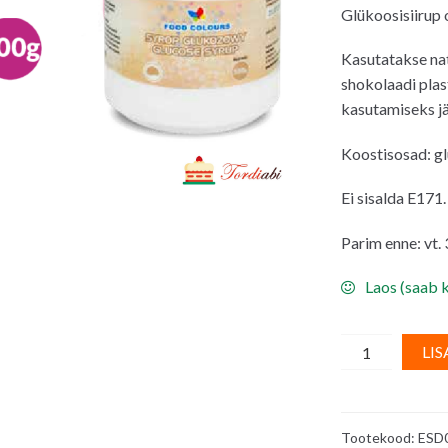
Glükoosisiirup 
Kasutatakse nat
shokolaadi pla
kasutamiseks jä
Koostisosad: gl
Ei sisalda E171.
Parim enne: vt.
Laos (saab k
Glükoosisiirup
LIS
FOOD
COLOURS,
500
Tootekood:
ESD
g