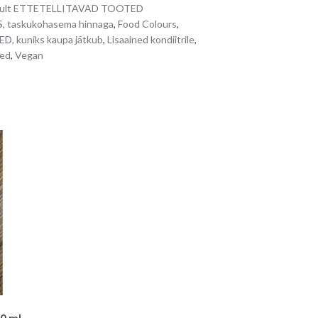
nult ETTETELLITAVAD TOOTED
n
 taskukohasema hinnaga
,
Food Colours
,
a
, kuniks kaupa jätkub
,
Lisaained kondiitrile
,
t
ted
,
Vegan
i
v
e
:
50 ml