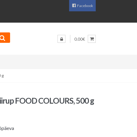
Facebook
0.00€
 g
siirup FOOD COLOURS, 500 g
öpäeva