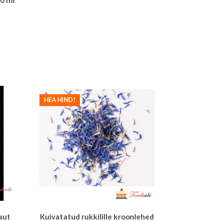
HEA HIND!
aut
Kuivatatud rukkilille kroonlehed