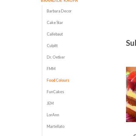
BRÄNDIDE KAUPA
Barbara Decor
Cake Star
Callebaut
Su
Culpitt
Dr. Oetker
FMM
Food Colours
FunCakes
JEM
LorAnn
Martellato
C