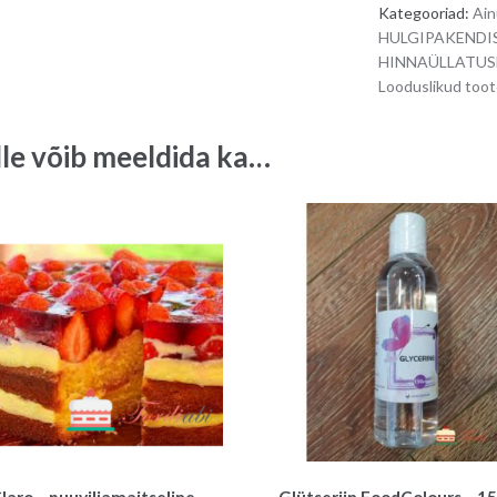
Kategooriad:
Ai
quantity
HULGIPAKENDIS,
HINNAÜLLATUSED
Looduslikud too
lle võib meeldida ka…
laro – puuviljamaitseline
Glütseriin FoodColours – 1