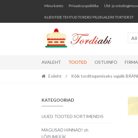
Skip
Skip
Minu konto
Privaatsuspoliitika
Üld- ja ostutingimus
to
to
KLIENTIDE TEHTUD TORDID/ PILDIGALERII TORTIDEST
navigation
content
All
AVALEHT
TOOTED
OSTUINFO
FIRM
Esileht
/
Kõik torditegemiseks vajalik BR
KATEGOORIAD
UUED TOOTED SORTIMENDIS
MAGUSAD HINNAD! sh
LÕPUMÜÜK