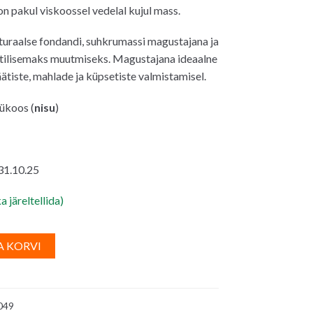
on pakul viskoossel vedelal kujul mass.
uraalse fondandi, suhkrumassi magustajana ja
stilisemaks muutmiseks. Magustajana ideaalne
ätiste, mahlade ja küpsetiste valmistamisel.
ükoos (
nisu
)
 31.10.25
a järeltellida)
A
A KORVI
l
t
e
049
r