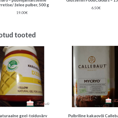
rretise/ želee pulber, 500 g
6.50
€
19.00
€
otud tooted
aturaalne geel-toiduvärv
Pulbriline kakaovõi Calleb