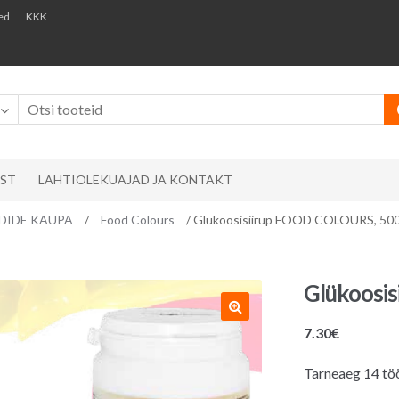
ed
KKK
AST
LAHTIOLEKUAJAD JA KONTAKT
ÄNDIDE KAUPA
/
Food Colours
/ Glükoosisiirup FOOD COLOURS, 500
Glükoosi
7.30
€
Tarneaeg 14 tö