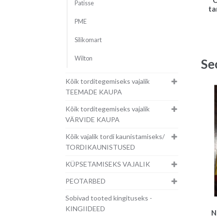
Patisse
ta
PME
Silikomart
Wilton
Se
Kõik torditegemiseks vajalik
TEEMADE KAUPA
Kõik torditegemiseks vajalik
VÄRVIDE KAUPA
Kõik vajalik tordi kaunistamiseks/
TORDIKAUNISTUSED
KÜPSETAMISEKS VAJALIK
PEOTARBED
Sobivad tooted kingituseks -
KINGIIDEED
N