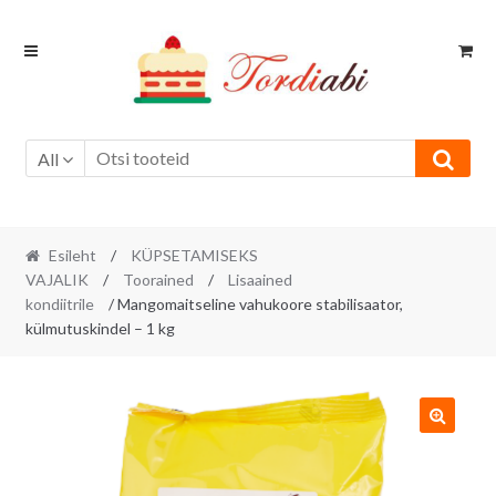
Skip
Skip
to
to
navigation
content
All
Esileht
/
KÜPSETAMISEKS
VAJALIK
/
Toorained
/
Lisaained
kondiitrile
/ Mangomaitseline vahukoore stabilisaator,
külmutuskindel – 1 kg