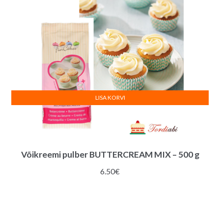
LISA KORVI
Võikreemi pulber BUTTERCREAM MIX – 500 g
6.50
€