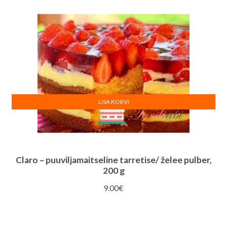
LISA KORVI
Claro – puuviljamaitseline tarretise/ želee pulber,
200 g
9.00
€