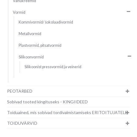
Vahukreemid
Vormid
Kommivormid/ šokolaadivormid
Metallvormid
Plastvormid, pitsatvormid
Silikoonvormid
Silikoonist pressvormid ja veinerid
PEOTARBED
Sobivad tooted kingituseks - KINGIIDEED
Toiduained, mis sobivad tordivalmistamiseks ERITOITUJATELE
TOIDUVÄRVID