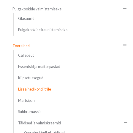
Pulgakookide valmistamiseks
Glasuurid
Pulgakookide kaunistamiseks
Toorained
Callebaut
Essentsid ja maitsepastad
Küpsetussegud
Lisaained kondiitrile
Martsipan
Suhkrumassid
Täidised ja valmiskreemid
Küpsetuskindlad täidised