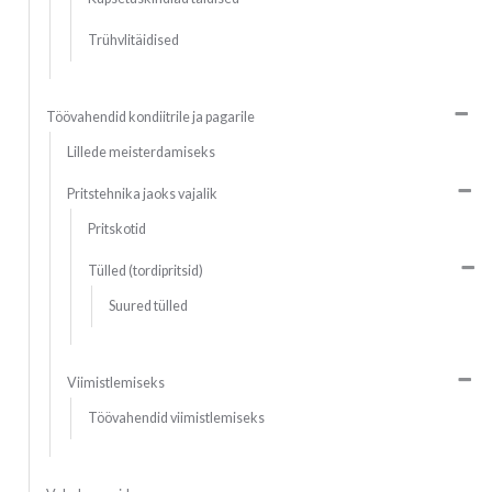
Trühvlitäidised
Töövahendid kondiitrile ja pagarile
Lillede meisterdamiseks
Pritstehnika jaoks vajalik
Pritskotid
Tülled (tordipritsid)
Suured tülled
Viimistlemiseks
Töövahendid viimistlemiseks