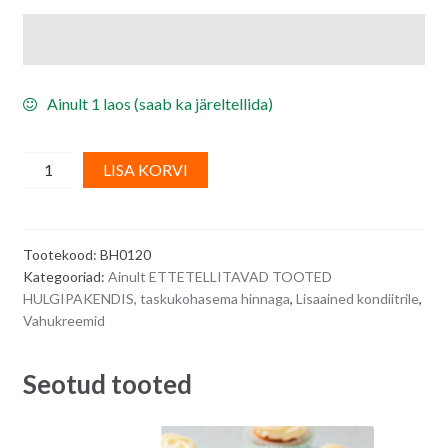
Ainult 1 laos (saab ka järeltellida)
Mangomaitseline
A
LISA KORVI
vahukoore
l
stabilisaator,
t
külmutuskindel
e
Tootekood:
BH0120
-
r
Kategooriad:
Ainult ETTETELLITAVAD TOOTED
1
n
HULGIPAKENDIS, taskukohasema hinnaga
,
Lisaained kondiitrile
,
kg
a
Vahukreemid
quantity
t
i
Seotud tooted
v
e
: