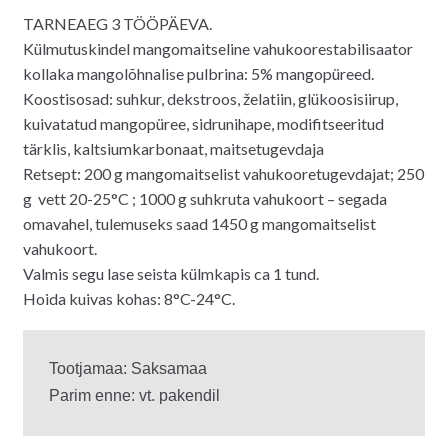
TARNEAEG 3 TÖÖPÄEVA.
Külmutuskindel mangomaitseline vahukoorestabilisaator
kollaka mangolõhnalise pulbrina: 5% mangopüreed.
Koostisosad: suhkur, dekstroos, želatiin, glükoosisiirup,
kuivatatud mangopüree, sidrunihape, modifitseeritud
tärklis, kaltsiumkarbonaat, maitsetugevdaja
Retsept: 200 g mangomaitselist vahukooretugevdajat; 250
g vett 20-25°C ; 1000 g suhkruta vahukoort – segada
omavahel, tulemuseks saad 1450 g mangomaitselist
vahukoort.
Valmis segu lase seista külmkapis ca 1 tund.
Hoida kuivas kohas: 8°C-24°C.
Tootjamaa: Saksamaa
