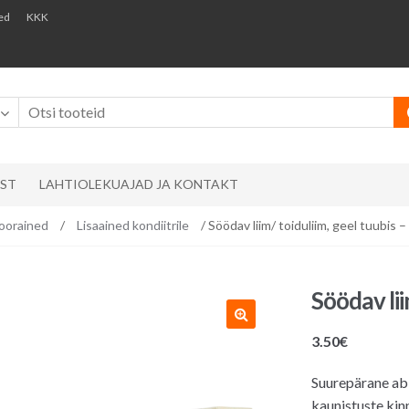
ed
KKK
AST
LAHTIOLEKUAJAD JA KONTAKT
oorained
/
Lisaained kondiitrile
/ Söödav liim/ toiduliim, geel tuubis –
Söödav lii
3.50
€
Suurepärane abi
kaunistuste kin