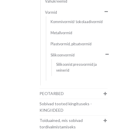
Vahukreemid
Vormid
Kommivormid/ šokolaadivormid
Metallvormid
Plastvormid, pitsatvormid
Silikoonvormid
Silikoonist pressvormid ja
veinerid
PEOTARBED
Sobivad tooted kingituseks -
KINGIIDEED
Toiduained, mis sobivad
tordivalmistamiseks