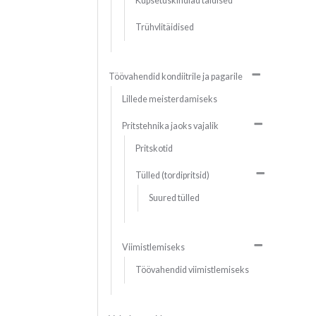
Küpsetuskindlad täidised
Trühvlitäidised
Töövahendid kondiitrile ja pagarile
Lillede meisterdamiseks
Pritstehnika jaoks vajalik
Pritskotid
Tülled (tordipritsid)
Suured tülled
Viimistlemiseks
Töövahendid viimistlemiseks