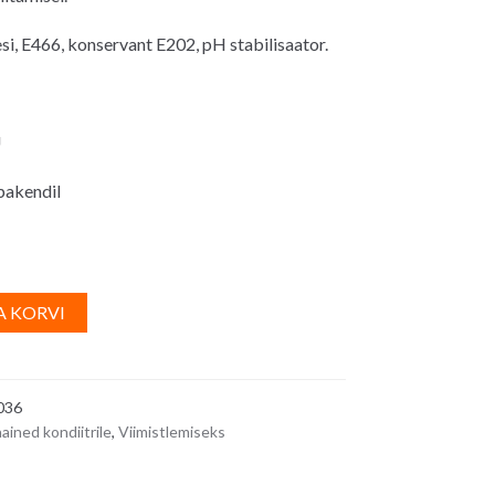
si, E466, konservant E202, pH stabilisaator.
U
 pakendil
A
A KORVI
l
t
e
036
r
aained kondiitrile
,
Viimistlemiseks
n
a