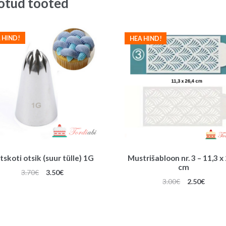
otud tooted
g
quantity
 HIND!
HEA HIND!
itskoti otsik (suur tülle) 1G
Mustrišabloon nr. 3 – 11,3 x
cm
Algne
Praegune
3.70
€
3.50
€
Algne
Praeg
3.00
€
2.50
€
hind
hind
hind
hind
oli:
on:
oli:
on:
3.70€.
3.50€.
3.00€.
2.50€.