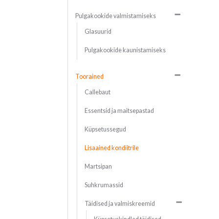
Pulgakookide valmistamiseks
Glasuurid
Pulgakookide kaunistamiseks
Toorained
Callebaut
Essentsid ja maitsepastad
Küpsetussegud
Lisaained kondiitrile
Martsipan
Suhkrumassid
Täidised ja valmiskreemid