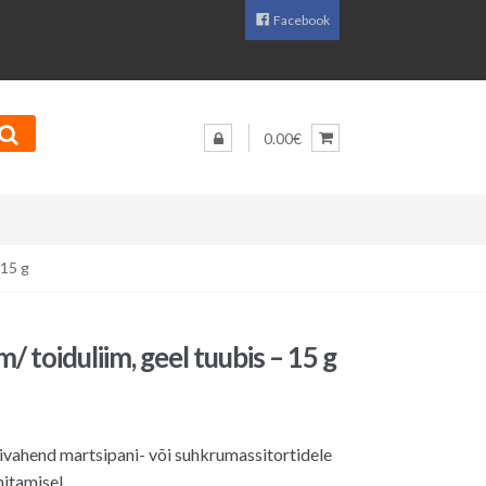
Facebook
0.00€
 15 g
m/ toiduliim, geel tuubis – 15 g
vahend martsipani- või suhkrumassitortidele
nitamisel.