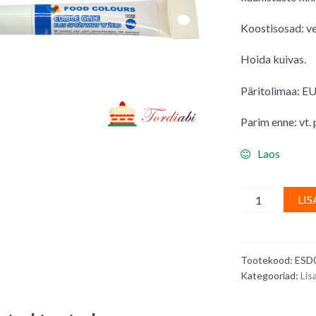
Koostisosad: ve
Hoida kuivas.
Päritolimaa: E
Parim enne: vt.
Laos
Söödav
LIS
liim/
toiduliim,
geel
Tootekood:
ESD
tuubis
Kategooriad:
Lis
-
15