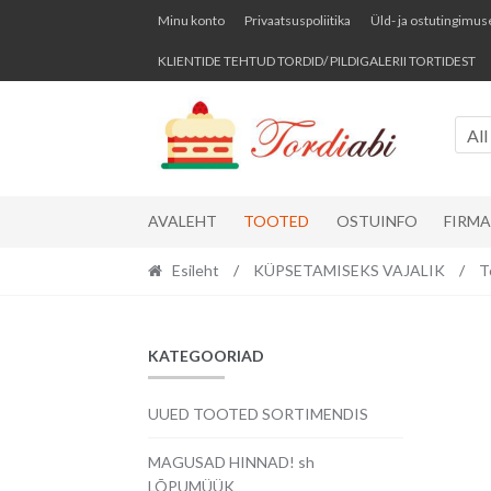
Skip
Skip
Minu konto
Privaatsuspoliitika
Üld- ja ostutingimus
to
to
KLIENTIDE TEHTUD TORDID/ PILDIGALERII TORTIDEST
navigation
content
All
AVALEHT
TOOTED
OSTUINFO
FIRM
Esileht
/
KÜPSETAMISEKS VAJALIK
/
T
KATEGOORIAD
UUED TOOTED SORTIMENDIS
MAGUSAD HINNAD! sh
LÕPUMÜÜK