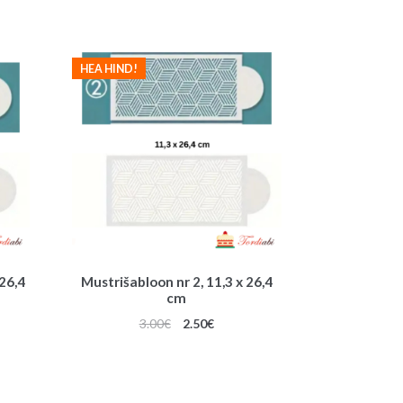
t
i
v
HEA HIND!
e
:
 26,4
Mustrišabloon nr 2, 11,3 x 26,4
cm
une
Algne
Praegune
3.00
€
2.50
€
hind
hind
oli:
on:
3.00€.
2.50€.