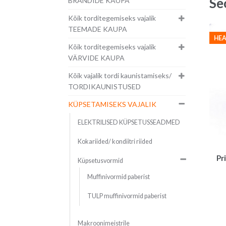
Se
BRÄNDIDE KAUPA
Kõik torditegemiseks vajalik
TEEMADE KAUPA
HEA
Kõik torditegemiseks vajalik
VÄRVIDE KAUPA
Kõik vajalik tordi kaunistamiseks/
TORDIKAUNISTUSED
KÜPSETAMISEKS VAJALIK
ELEKTRILISED KÜPSETUSSEADMED
Kokariided/ kondiitri riided
Pr
Küpsetusvormid
Muffinivormid paberist
TULP muffinivormid paberist
Makroonimeistrile