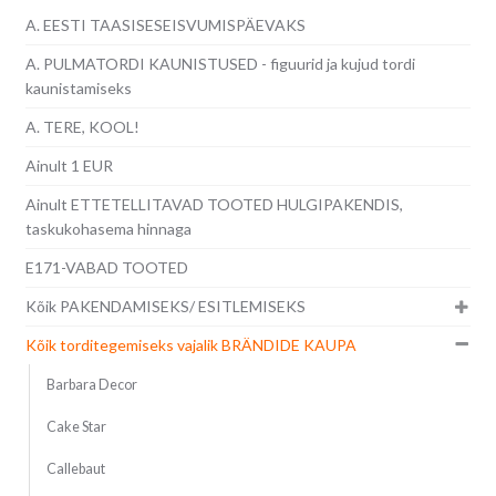
A. EESTI TAASISESEISVUMISPÄEVAKS
A. PULMATORDI KAUNISTUSED - figuurid ja kujud tordi
kaunistamiseks
A. TERE, KOOL!
Ainult 1 EUR
Ainult ETTETELLITAVAD TOOTED HULGIPAKENDIS,
taskukohasema hinnaga
E171-VABAD TOOTED
Kõik PAKENDAMISEKS/ ESITLEMISEKS
Kõik torditegemiseks vajalik BRÄNDIDE KAUPA
Barbara Decor
Cake Star
Callebaut