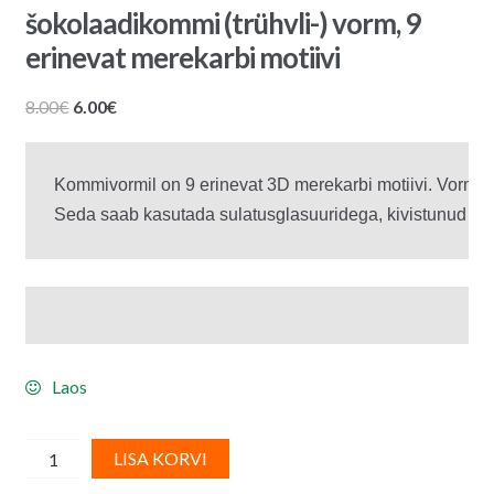
šokolaadikommi (trühvli-) vorm, 9
erinevat merekarbi motiivi
Algne
Praegune
8.00
€
6.00
€
hind
hind
oli:
on:
Kommivormil on 9 erinevat 3D merekarbi motiivi. Vormiga 
8.00€.
6.00€.
Seda saab kasutada sulatusglasuuridega, kivistunud me
Laos
WILTON
A
LISA KORVI
mereteemaline
l