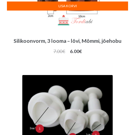
LISA KORVI
Silikoonvorm, 3 looma – lõvi, Mõmmi, jõehobu
Algne
Praegune
7.00
€
6.00
€
hind
hind
oli:
on:
7.00€.
6.00€.