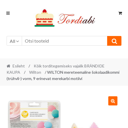
Skip
Skip
to
to
navigation
content
All
Esileht
/
Kõik torditegemiseks vajalik BRÄNDIDE
KAUPA
/
Wilton
/ WILTON mereteemaline šokolaadikommi
(trühvli-) vorm, 9 erinevat merekarbi motiivi