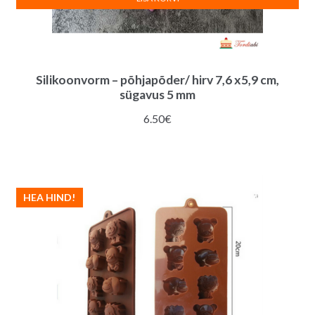
Silikoonvorm – põhjapõder/ hirv 7,6 x5,9 cm,
sügavus 5 mm
6.50
€
HEA HIND!