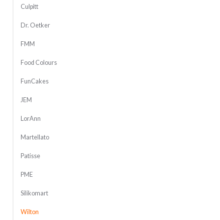
Culpitt
Dr. Oetker
FMM
Food Colours
FunCakes
JEM
LorAnn
Martellato
Patisse
PME
Silikomart
Wilton