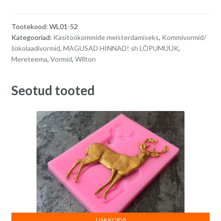
šokolaadikommi
t
(trühvli-)
e
Tootekood:
WL01-52
vorm,
r
Kategooriad:
Käsitöökommide meisterdamiseks
,
Kommivormid/
9
n
šokolaadivormid
,
MAGUSAD HINNAD! sh LÕPUMÜÜK
,
erinevat
a
Mereteema
,
Vormid
,
Wilton
merekarbi
t
motiivi
i
Seotud tooted
quantity
v
e
:
LISA KORVI