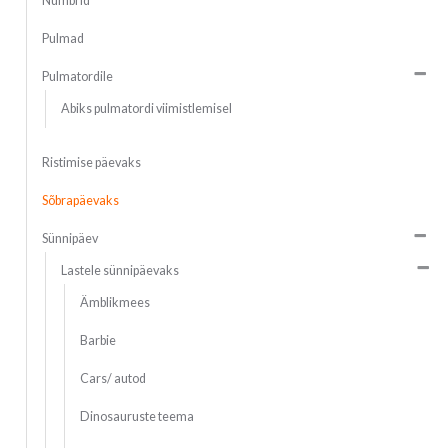
Numbrid
Pulmad
Pulmatordile
Abiks pulmatordi viimistlemisel
Ristimise päevaks
Sõbrapäevaks
Sünnipäev
Lastele sünnipäevaks
Ämblikmees
Barbie
Cars/ autod
Dinosauruste teema