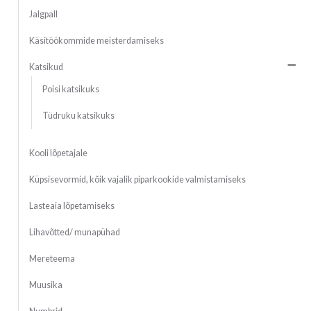
Jalgpall
Käsitöökommide meisterdamiseks
Katsikud
Poisi katsikuks
Tüdruku katsikuks
Kooli lõpetajale
Küpsisevormid, kõik vajalik piparkookide valmistamiseks
Lasteaia lõpetamiseks
Lihavõtted/ munapühad
Mereteema
Muusika