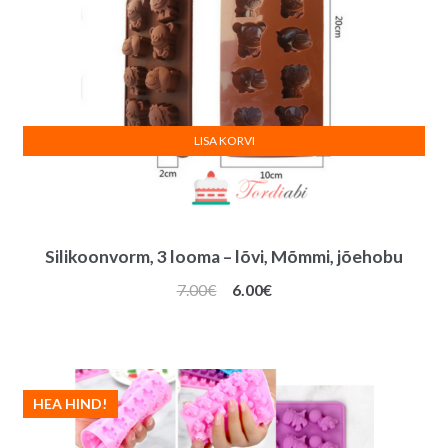
LISA KORVI
Silikoonvorm, 3 looma – lõvi, Mõmmi, jõehobu
Algne
Praegune
7.00
€
6.00
€
hind
hind
oli:
on:
7.00€.
6.00€.
HEA HIND!