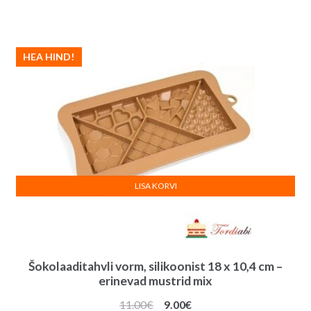
HEA HIND!
LISA KORVI
Šokolaaditahvli vorm, silikoonist 18 x 10,4 cm –
erinevad mustrid mix
Algne
Praegune
11.00
€
9.00
€