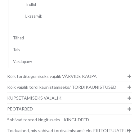
Trollid
Ükssarvik
Tähed
Talv
Vastlapäev
Kõik torditegemiseks vajalik VÄRVIDE KAUPA
Kõik vajalik tordi kaunistamiseks/ TORDIKAUNISTUSED
KÜPSETAMISEKS VAJALIK
PEOTARBED
Sobivad tooted kingituseks - KINGIIDEED
Toiduained, mis sobivad tordivalmistamiseks ERITOITUJATELE