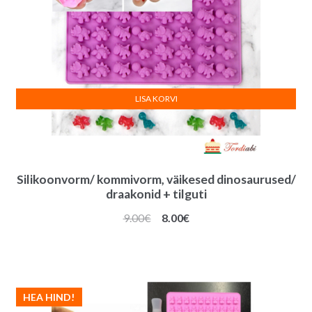
LISA KORVI
Silikoonvorm/ kommivorm, väikesed dinosaurused/
draakonid + tilguti
Algne
Praegune
9.00
€
8.00
€
hind
hind
oli:
on:
9.00€.
8.00€.
HEA HIND!