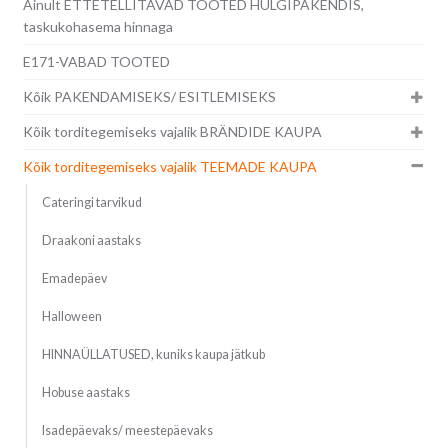
Ainult ETTETELLITAVAD TOOTED HULGIPAKENDIS,
taskukohasema hinnaga
E171-VABAD TOOTED
Kõik PAKENDAMISEKS/ ESITLEMISEKS
Kõik torditegemiseks vajalik BRÄNDIDE KAUPA
Kõik torditegemiseks vajalik TEEMADE KAUPA
Cateringi tarvikud
Draakoni aastaks
Emadepäev
Halloween
HINNAÜLLATUSED, kuniks kaupa jätkub
Hobuse aastaks
Isadepäevaks/ meestepäevaks