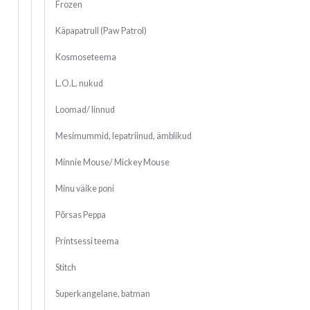
Frozen
Käpapatrull (Paw Patrol)
Kosmoseteema
L.O.L. nukud
Loomad/ linnud
Mesimummid, lepatriinud, ämblikud
Minnie Mouse/ Mickey Mouse
Minu väike poni
Põrsas Peppa
Printsessi teema
Stitch
Superkangelane, batman