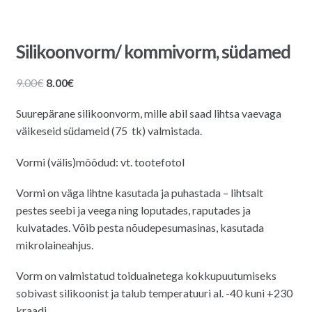
Silikoonvorm/ kommivorm, südamed
Algne
Praegune
9.00
€
8.00
€
hind
hind
Suurepärane silikoonvorm, mille abil saad lihtsa vaevaga
oli:
on:
väikeseid südameid (75 tk) valmistada.
9.00€.
8.00€.
Vormi (välis)mõõdud
: vt. tootefotol
Vormi on väga lihtne kasutada ja puhastada – lihtsalt
pestes seebi ja veega ning loputades, raputades ja
kuivatades. Võib pesta nõudepesumasinas, kasutada
mikrolaineahjus.
Vorm on valmistatud toiduainetega kokkupuutumiseks
sobivast silikoonist ja talub temperatuuri al. -40 kuni +230
kraadi.