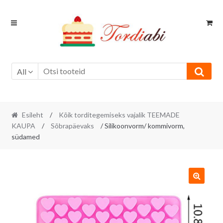
Skip
Skip
to
to
navigation
content
All
Esileht
/
Kõik torditegemiseks vajalik TEEMADE
KAUPA
/
Sõbrapäevaks
/ Silikoonvorm/ kommivorm,
südamed