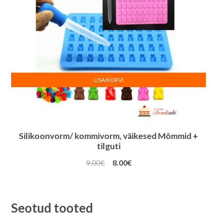
LISA KORVI
Silikoonvorm/ kommivorm, väikesed Mõmmid +
tilguti
Algne
Praegune
9.00
€
8.00
€
hind
hind
oli:
on:
9.00€.
8.00€.
Seotud tooted