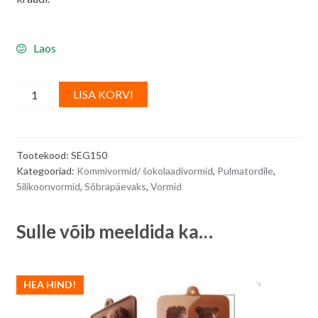
Laos
Silikoonvorm/
A
LISA KORVI
kommivorm,
l
südamed
t
quantity
e
Tootekood:
SEG150
r
Kategooriad:
Kommivormid/ šokolaadivormid
,
Pulmatordile
,
n
Silikoonvormid
,
Sõbrapäevaks
,
Vormid
a
t
Sulle võib meeldida ka…
i
v
e
HEA HIND!
: