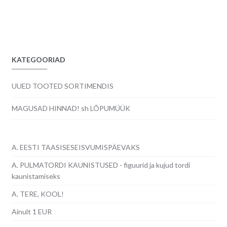
hind
hind
oli:
on:
11.00€.
9.00€.
KATEGOORIAD
UUED TOOTED SORTIMENDIS
MAGUSAD HINNAD! sh LÕPUMÜÜK
A. EESTI TAASISESEISVUMISPÄEVAKS
A. PULMATORDI KAUNISTUSED - figuurid ja kujud tordi
kaunistamiseks
A. TERE, KOOL!
Ainult 1 EUR