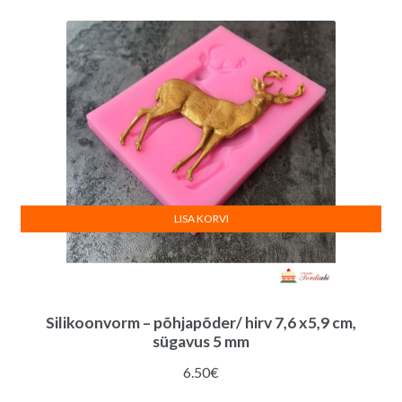
LISA KORVI
Silikoonvorm – põhjapõder/ hirv 7,6 x5,9 cm,
sügavus 5 mm
6.50
€