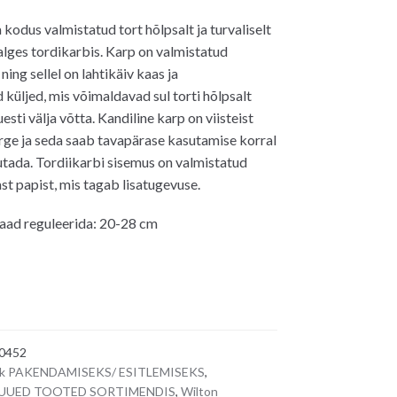
kodus valmistatud tort hõlpsalt ja turvaliselt
valges tordikarbis. Karp on valmistatud
ning sellel on lahtikäiv kaas ja
üljed, mis võimaldavad sul torti hõlpsalt
uesti välja võtta. Kandiline karp on viisteist
rge ja seda saab tavapärase kasutamise korral
tada. Tordiikarbi sisemus on valmistatud
ast papist, mis tagab lisatugevuse.
aad reguleerida: 20-28 cm
0452
ik PAKENDAMISEKS/ ESITLEMISEKS
,
UUED TOOTED SORTIMENDIS
,
Wilton