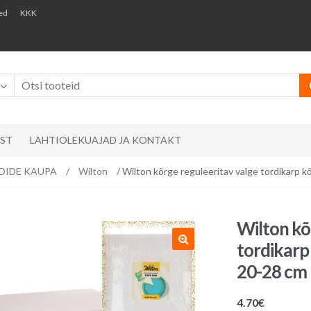
ed
KKK
AST
LAHTIOLEKUAJAD JA KONTAKT
ÄNDIDE KAUPA
/
Wilton
/ Wilton kõrge reguleeritav valge tordikarp k
Wilton kõ
tordikarp
20-28 cm
4.70
€