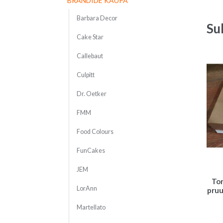
BRÄNDIDE KAUPA
Barbara Decor
Su
Cake Star
Callebaut
Culpitt
Dr. Oetker
FMM
Food Colours
FunCakes
JEM
Tor
LorAnn
pruu
Martellato