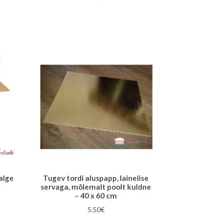
valge
Tugev tordi aluspapp, lainelise
servaga, mõlemalt poolt kuldne
– 40 x 60 cm
5.50
€