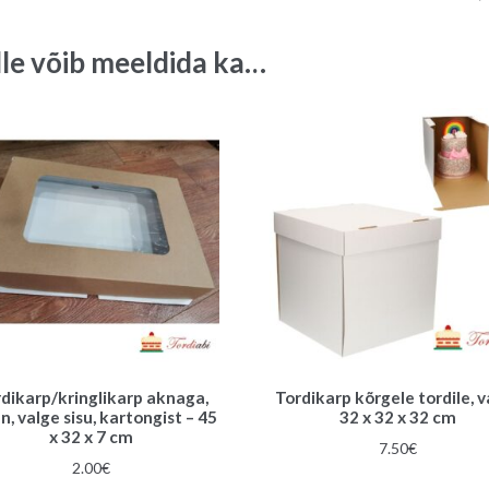
lle võib meeldida ka…
dikarp/kringlikarp aknaga,
Tordikarp kõrgele tordile, 
n, valge sisu, kartongist – 45
32 x 32 x 32 cm
x 32 x 7 cm
7.50
€
2.00
€