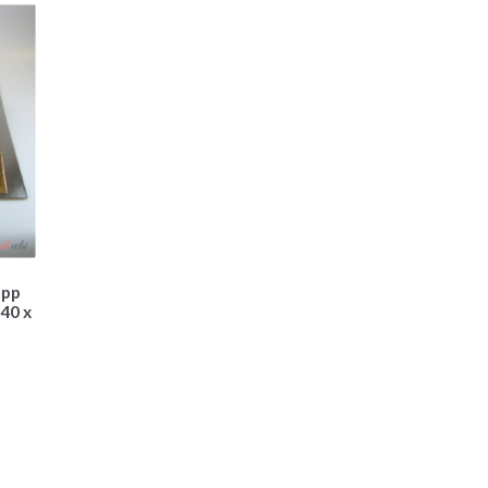
app
 40 x