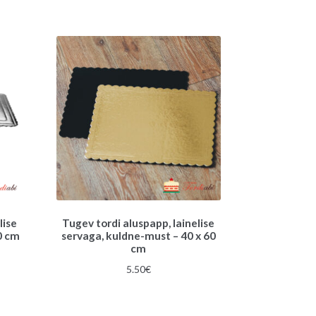
lise
Tugev tordi aluspapp, lainelise
0 cm
servaga, kuldne-must – 40 x 60
cm
une
5.50
€