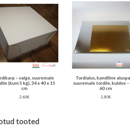
rdikarp – valge, suuremale
Tordialus, kandiline alusp
dile (kuni 5 kg), 34 x 40 x 15
suuremale tordile, kuldne –
cm
60 cm
2.60
€
2.80
€
otud tooted