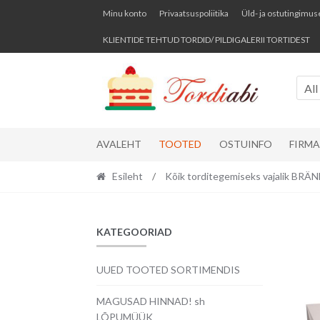
Skip
Skip
Minu konto
Privaatsuspoliitika
Üld- ja ostutingimus
to
to
KLIENTIDE TEHTUD TORDID/ PILDIGALERII TORTIDEST
navigation
content
All
AVALEHT
TOOTED
OSTUINFO
FIRM
Esileht
/
Kõik torditegemiseks vajalik BR
KATEGOORIAD
UUED TOOTED SORTIMENDIS
MAGUSAD HINNAD! sh
LÕPUMÜÜK