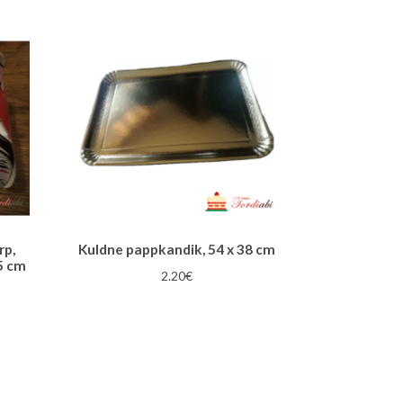
rp,
Kuldne pappkandik, 54 x 38 cm
,5 cm
2.20
€