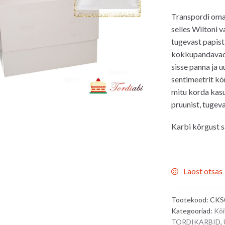
Transpordi oma 
selles Wiltoni 
tugevast papist 
kokkupandavad k
sisse panna ja u
sentimeetrit kõ
mitu korda kasu
pruunist, tugev
Karbi kõrgust s
Laost otsas
Tootekood:
CKS
Kategooriad:
Kõ
TORDIKARBID
,