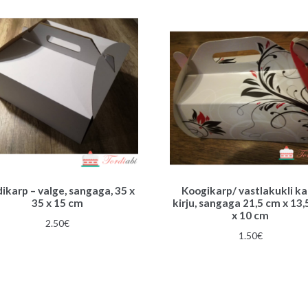
ikarp – valge, sangaga, 35 x
Koogikarp/ vastlakukli ka
35 x 15 cm
kirju, sangaga 21,5 cm x 13
x 10 cm
2.50
€
1.50
€