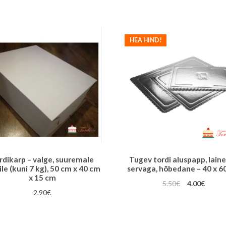
HEA HIND!
rdikarp – valge, suuremale
Tugev tordi aluspapp, laine
ile (kuni 7 kg), 50 cm x 40 cm
servaga, hõbedane – 40 x 6
x 15 cm
Algne
Praeg
5.50
€
4.00
€
2.90
€
hind
hind
oli:
on:
5.50€.
4.00€.