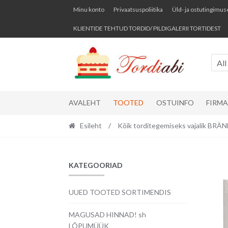
Skip
Skip
Minu konto
Privaatsuspoliitika
Üld- ja ostutingimus
to
to
KLIENTIDE TEHTUD TORDID/ PILDIGALERII TORTIDEST
navigation
content
All
AVALEHT
TOOTED
OSTUINFO
FIRM
Esileht
/
Kõik torditegemiseks vajalik BR
KATEGOORIAD
UUED TOOTED SORTIMENDIS
MAGUSAD HINNAD! sh
LÕPUMÜÜK