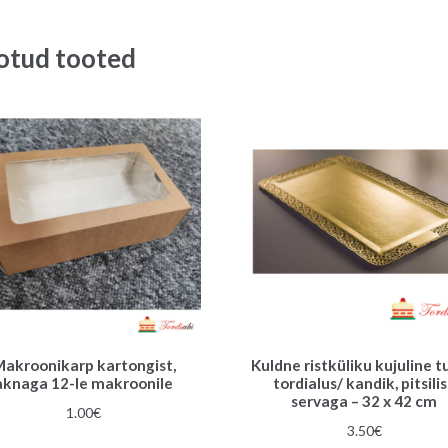
otud tooted
akroonikarp kartongist,
Kuldne ristküliku kujuline 
aknaga 12-le makroonile
tordialus/ kandik, pitsili
servaga – 32 x 42 cm
1.00
€
3.50
€