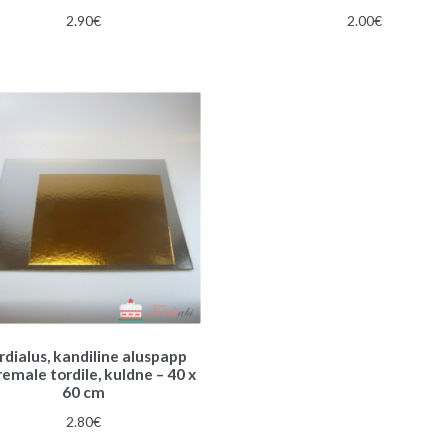
2.90
€
2.00
€
rdialus, kandiline aluspapp
emale tordile, kuldne – 40 x
60 cm
2.80
€