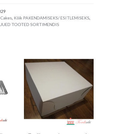
e
329
r
nCakes
,
Kõik PAKENDAMISEKS/ ESITLEMISEKS
,
n
UUED TOOTED SORTIMENDIS
a
t
i
v
e
: