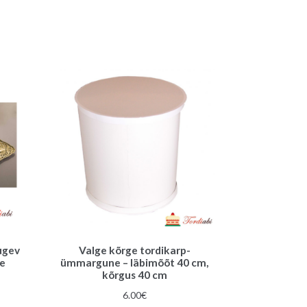
tugev
Valge kõrge tordikarp-
se
ümmargune – läbimõõt 40 cm,
kõrgus 40 cm
6.00
€