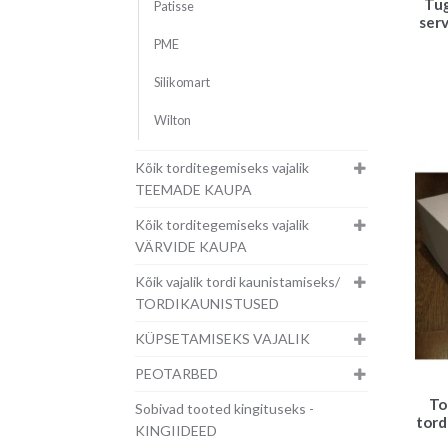
Tug
Patisse
ser
PME
Silikomart
Wilton
Kõik torditegemiseks vajalik
TEEMADE KAUPA
Kõik torditegemiseks vajalik
VÄRVIDE KAUPA
Kõik vajalik tordi kaunistamiseks/
TORDIKAUNISTUSED
KÜPSETAMISEKS VAJALIK
PEOTARBED
To
Sobivad tooted kingituseks -
tord
KINGIIDEED