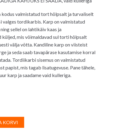
IGA KAHJUKS EI SAADA, vaid kulleriga
kodus valmistatud tort hõlpsalt ja turvaliselt
i valges tordikarbis. Karp on valmistatud
ning sellel on lahtikäiv kaas ja
üljed, mis võimaldavad sul torti hõlpsalt
uesti välja võtta. Kandiline karp on viisteist
rge ja seda saab tavapärase kasutamise korral
tada. Tordiikarbi sisemus on valmistatud
st papist, mis tagab lisatugevuse. Pane tähele,
uur karp ja saadame vaid kulleriga.
A
A KORVI
l
t