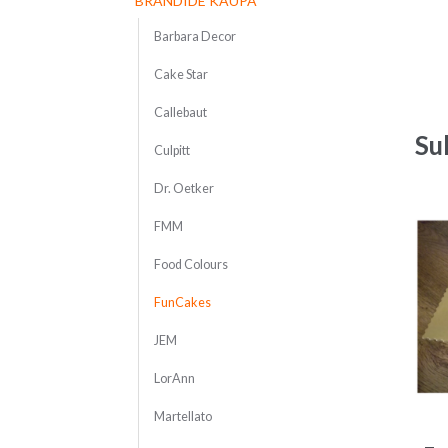
BRÄNDIDE KAUPA
Barbara Decor
Cake Star
Callebaut
Su
Culpitt
Dr. Oetker
FMM
Food Colours
FunCakes
JEM
LorAnn
Martellato