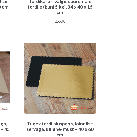
lise
Tordikarp – valge, suuremale
0 cm
tordile (kuni 5 kg), 34 x 40 x 15
cm
une
2.60
€
aga,
Tugev tordi aluspapp, lainelise
 – 45
servaga, kuldne-must – 40 x 60
cm