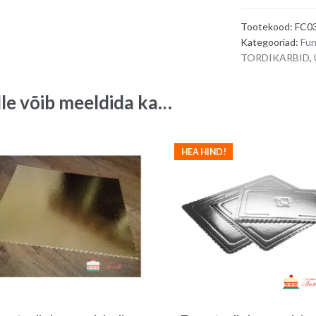
tordikarp
Tootekood:
FC0
60
Kategooriad:
Fu
x
TORDIKARBID
,
50
x
lle võib meeldida ka…
15
cm
quantity
HEA HIND!