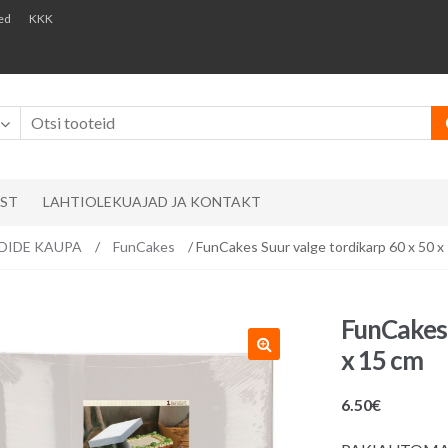
ed
KKK
AST
LAHTIOLEKUAJAD JA KONTAKT
ÄNDIDE KAUPA
/
FunCakes
/ FunCakes Suur valge tordikarp 60 x 50 x
FunCakes 
x 15 cm
6.50
€