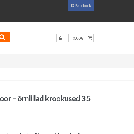
Facebook
0.00€
oor – õrnlillad krookused 3,5