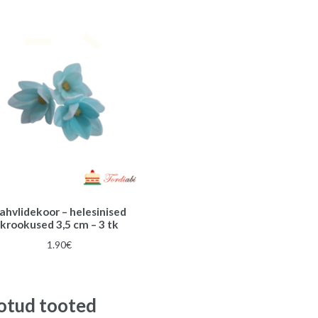
oli:
on:
19.00€.
18.00
ahvlidekoor – helesinised
krookused 3,5 cm – 3 tk
1.90
€
otud tooted