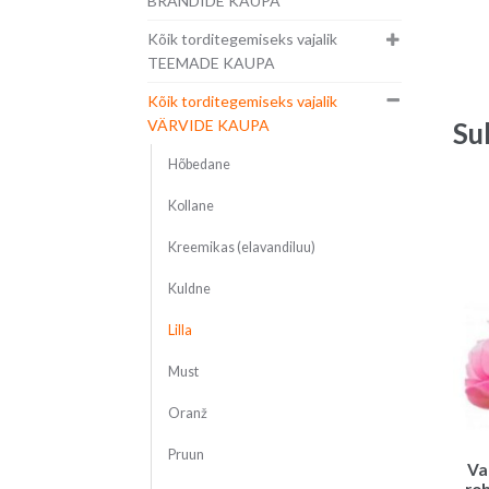
BRÄNDIDE KAUPA
Kõik torditegemiseks vajalik
TEEMADE KAUPA
Kõik torditegemiseks vajalik
VÄRVIDE KAUPA
Su
Hõbedane
Kollane
Kreemikas (elavandiluu)
Kuldne
Lilla
Must
Oranž
Pruun
Va
roh