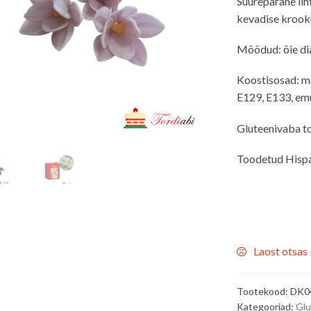
Suurepärane liht
kevadise krooku
Mõõdud: õie di
Koostisosad: mai
E129, E133, emul
Gluteenivaba t
Toodetud Hisp
Laost otsas
Tootekood:
DK0
Kategooriad:
Glu