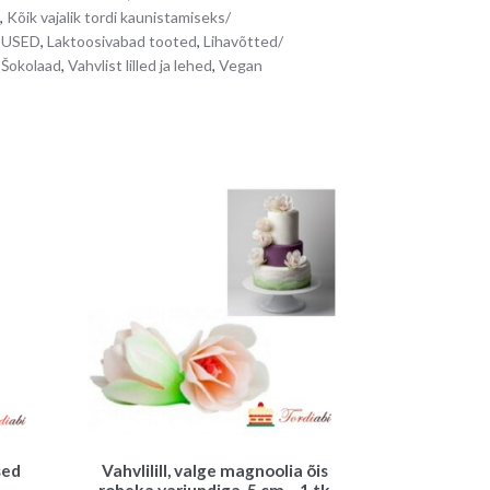
,
Kõik vajalik tordi kaunistamiseks/
TUSED
,
Laktoosivabad tooted
,
Lihavõtted/
,
Šokolaad
,
Vahvlist lilled ja lehed
,
Vegan
sed
Vahvlilill, valge magnoolia õis
roheka varjundiga, 5 cm – 1 tk