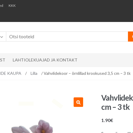
ed
KKK
AST
LAHTIOLEKUAJAD JA KONTAKT
RVIDE KAUPA
/
Lilla
/ Vahvlidekoor – õrnlillad krookused 3,5 cm – 3 tk
Vahvlidek
cm – 3 tk
1.90
€