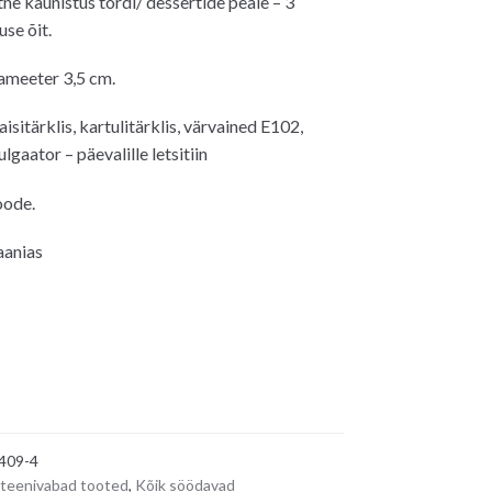
ne kaunistus tordi/ dessertide peale – 3
se õit.
ameeter 3,5 cm.
sitärklis, kartulitärklis, värvained E102,
gaator – päevalille letsitiin
oode.
aanias
409-4
teenivabad tooted
,
Kõik söödavad