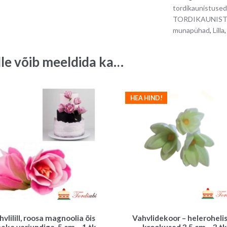
tordikaunistused
TORDIKAUNIS
munapühad
,
Lilla
lle võib meeldida ka…
HEA HIND!
hvlilill, roosa magnoolia õis
Vahvlidekoor – heleroheli
eka varjundiga, 5 cm – 1 tk
krookused 3,5 cm – 3 tk