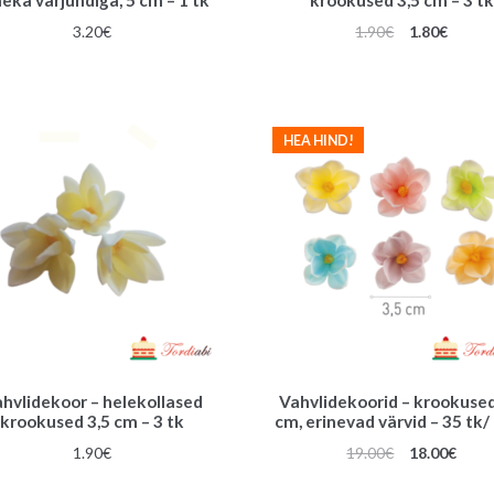
Algne
Praeg
3.20
€
1.90
€
1.80
€
hind
hind
oli:
on:
1.90€.
1.80€.
HEA HIND!
hvlidekoor – helekollased
Vahvlidekoorid – krookused
krookused 3,5 cm – 3 tk
cm, erinevad värvid – 35 tk/
Algne
Prae
1.90
€
19.00
€
18.00
€
hind
hind