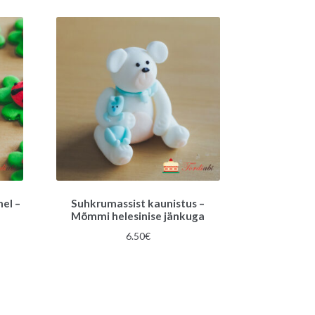
hel –
Suhkrumassist kaunistus –
Mõmmi helesinise jänkuga
6.50
€