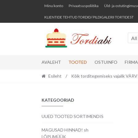
Skip
Skip
Minu konto
Privaatsuspoliitika
Üld- ja ostutingimus
to
to
KLIENTIDE TEHTUD TORDID/ PILDIGALERII TORTIDEST
navigation
content
All
AVALEHT
TOOTED
OSTUINFO
FIRM
Esileht
/
Kõik torditegemiseks vajalik VÄ
KATEGOORIAD
UUED TOOTED SORTIMENDIS
MAGUSAD HINNAD! sh
LÕPUMÜÜK