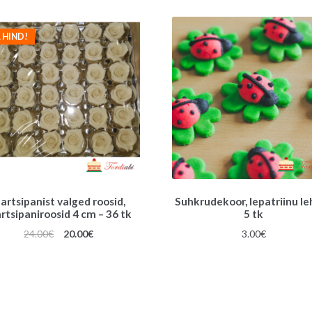
 HIND!
artsipanist valged roosid,
Suhkrudekoor, lepatriinu le
rtsipaniroosid 4 cm – 36 tk
5 tk
Algne
Praegune
24.00
€
20.00
€
3.00
€
hind
hind
oli:
on:
24.00€.
20.00€.