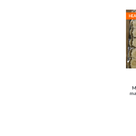
HEA
M
ma