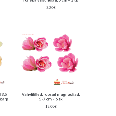
une
3.20
€
 3,5
Vahvlililled, roosad magnooliad,
 karp
5-7 cm – 6 tk
gune
18.00
€