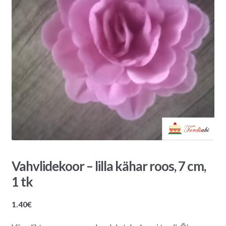
Vahvlidekoor – lilla kähar roos, 7 cm,
1 tk
1.40
€