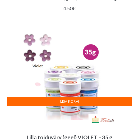
4.50
€
LISA KORVI
Lilla toiduvärv (geel) VIOLET – 35 g