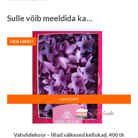
Sulle võib meeldida ka…
HEA HIND!
LISA KORVI
Vahvlidekoor – lillad väikesed kellukad, 400 tk