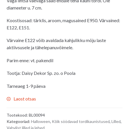
Väga lihtsa vaevaga saad endale teha kauni tordi. Õie
diameeter u. 7 cm.
Koostisosad: tärklis, aroom, magusained E950. Värvained:
E122, E151.
Värvaine E122 võib avaldada kahjulikku mõju laste
aktiivsusele ja tähelepanuvõimele.
Parim enne: vt. pakendil
Tootja: Daisy Dekor Sp. zo. o Poola
Tarneaeg 1-9 päeva
Laost otsas
Tootekood:
BL00094
Kategooriad:
Halloween
,
Kõik söödavad tordikaunistused
,
Lilled
,
Vahvlist lilled ja lehed