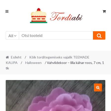
Skip
Skip
to
to
navigation
content
All
Esileht
/
Kõik torditegemiseks vajalik TEEMADE
KAUPA
/
Halloween
/ Vahvlidekoor – lilla kähar roos, 7 cm, 1
tk