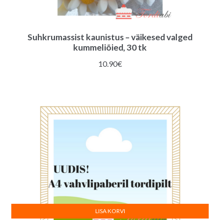
Suhkrumassist kaunistus – väikesed valged
kummeliõied, 30 tk
10.90
€
LISA KORVI