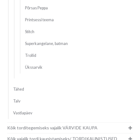
Põrsas Peppa
Printsessi teema
Stitch
Superkangelane, batman
Trollid
Ükssarvik
Tähed
Talv
Vastlapäev
Kõik torditegemiseks vajalik VÄRVIDE KAUPA
Kõik vajalik tordi kaunistamiseks/ TORDIKAUNISTUSED