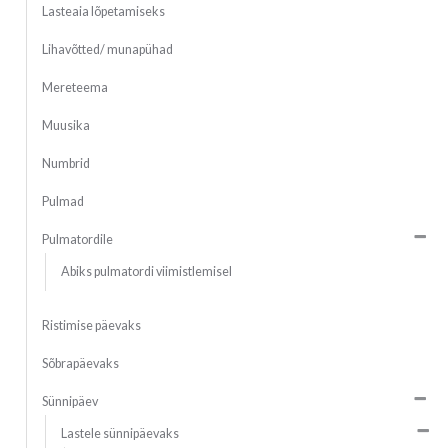
Lasteaia lõpetamiseks
Lihavõtted/ munapühad
Mereteema
Muusika
Numbrid
Pulmad
Pulmatordile
Abiks pulmatordi viimistlemisel
Ristimise päevaks
Sõbrapäevaks
Sünnipäev
Lastele sünnipäevaks