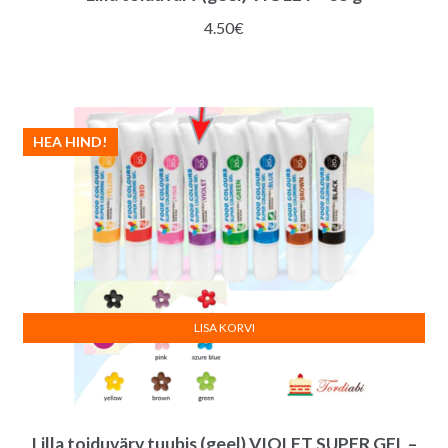
4.50
€
HEA HIND!
LISA KORVI
Lilla toiduvärv tuubis (geel) VIOLET SUPER GEL –