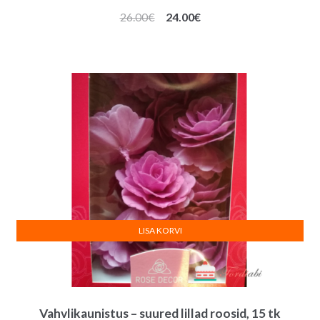
Algne
Praegune
26.00
€
24.00
€
hind
hind
oli:
on:
26.00€.
24.00€.
LISA KORVI
Vahvlikaunistus – suured lillad roosid, 15 tk