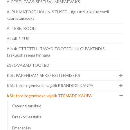
A. EESTI TAASISESEISVUMISPÄEVAKS
A. PULMATORDI KAUNISTUSED - figuurid ja kujud tordi
kaunistamiseks
A. TERE, KOOL!
Ainult 1 EUR
Ainult ETTETELLITAVAD TOOTED HULGIPAKENDIS,
taskukohasema hinnaga
E171-VABAD TOOTED
Kõik PAKENDAMISEKS/ ESITLEMISEKS
Kõik torditegemiseks vajalik BRÄNDIDE KAUPA
Kõik torditegemiseks vajalik TEEMADE KAUPA
Cateringi tarvikud
Draakoni aastaks
Emadepäev