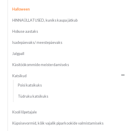
Halloween
HINNAÜLLATUSED, kuniks kaupa jätkub
Hobuse aastaks
Isadepäevaks/ meestepäevaks
Jalgpall
Käsitöökommide meisterdamiseks
Katsikud
Poisi katsikuks
Tüdruku katsikuks
Kooli lõpetajale
Küpsisevormid, kõik vajalik piparkookide valmistamiseks