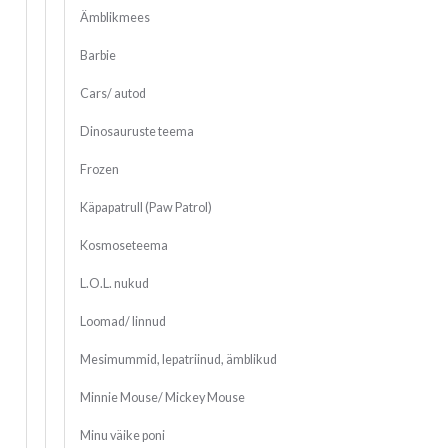
Ämblikmees
Barbie
Cars/ autod
Dinosauruste teema
Frozen
Käpapatrull (Paw Patrol)
Kosmoseteema
L.O.L. nukud
Loomad/ linnud
Mesimummid, lepatriinud, ämblikud
Minnie Mouse/ Mickey Mouse
Minu väike poni