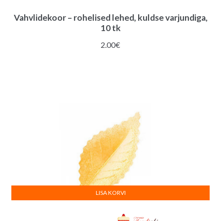
Vahvlidekoor – rohelised lehed, kuldse varjundiga,
10 tk
2.00
€
LISA KORVI