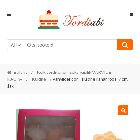
Skip
Skip
to
to
navigation
content
All
Esileht
/
Kõik torditegemiseks vajalik VÄRVIDE
KAUPA
/
Kuldne
/ Vahvlidekoor – kuldne kähar roos, 7 cm,
1tk