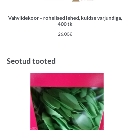
Vahvlidekoor – rohelised lehed, kuldse varjundiga,
400 tk
26.00
€
Seotud tooted