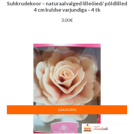
Suhkrudekoor – naturaalvalged lilleõied/ põldlilled
4 cm kuldse varjundiga – 4 tk
3.00
€
LISA KORVI