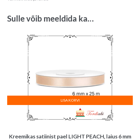
cm,
a
1tk
t
Sulle võib meeldida ka…
quantity
i
v
e
:
LISA KORVI
Kreemikas satiinist pael LIGHT PEACH, laius 6 mm