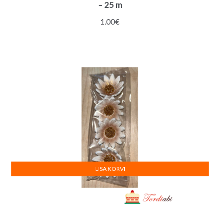
– 25 m
1.00
€
LISA KORVI