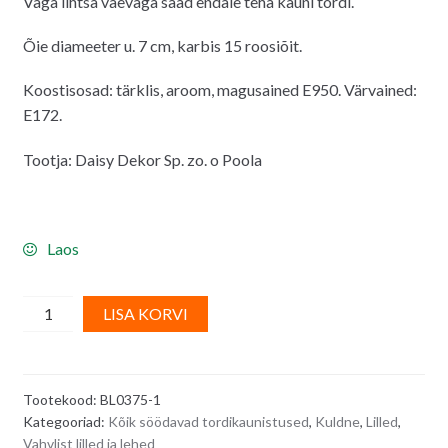
Väga lihtsa vaevaga saad endale teha kauni tordi.
Õie diameeter u. 7 cm, karbis 15 roosiõit.
Koostisosad: tärklis, aroom, magusained E950. Värvained:
E172.
Tootja: Daisy Dekor Sp. zo. o Poola
Laos
Vahvlidekoor
A
LISA KORVI
-
l
kuldne
t
kähar
e
Tootekood:
BL0375-1
roos,
r
Kategooriad:
Kõik söödavad tordikaunistused
,
Kuldne
,
Lilled
,
7
n
Vahvlist lilled ja lehed