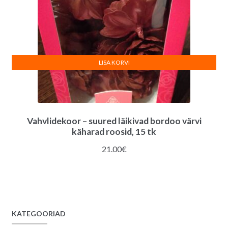
LISA KORVI
Vahvlidekoor – suured läikivad bordoo värvi
käharad roosid, 15 tk
21.00
€
KATEGOORIAD