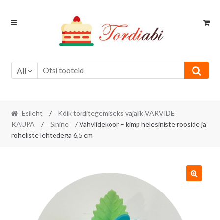
Skip
Skip
to
to
navigation
content
All
Esileht
/
Kõik torditegemiseks vajalik VÄRVIDE
KAUPA
/
Sinine
/ Vahvlidekoor – kimp helesiniste rooside ja
roheliste lehtedega 6,5 cm