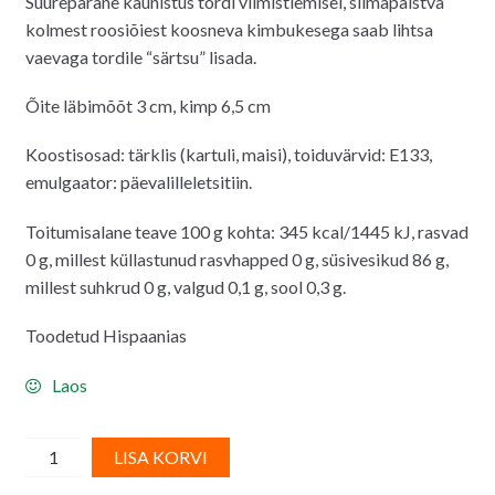
Suurepärane kaunistus tordi viimistlemisel, silmapaistva
oli:
on:
kolmest roosiõiest koosneva kimbukesega saab lihtsa
2.00€.
1.20€.
vaevaga tordile “särtsu” lisada.
Õite läbimõõt 3 cm, kimp 6,5 cm
Koostisosad: tärklis (kartuli, maisi), toiduvärvid: E133,
emulgaator: päevalilleletsitiin.
Toitumisalane teave 100 g kohta: 345 kcal/1445 kJ, rasvad
0 g, millest küllastunud rasvhapped 0 g, süsivesikud 86 g,
millest suhkrud 0 g, valgud 0,1 g, sool 0,3 g.
Toodetud Hispaanias
Laos
Vahvlidekoor
A
LISA KORVI
-
l