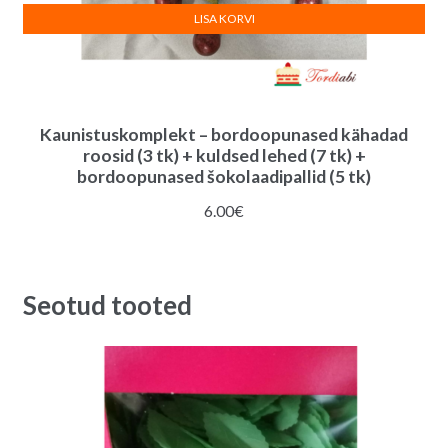
LISA KORVI
Kaunistuskomplekt – bordoopunased kähadad
roosid (3 tk) + kuldsed lehed (7 tk) +
bordoopunased šokolaadipallid (5 tk)
6.00
€
Seotud tooted