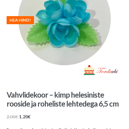
HEA HIND!
Vahvlidekoor – kimp helesiniste
rooside ja roheliste lehtedega 6,5 cm
Algne
Praegune
2.00
€
1.20
€
hind
hind