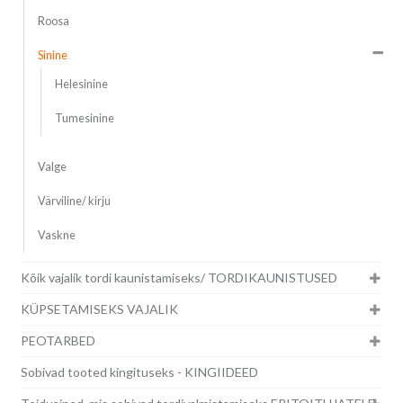
Roosa
Sinine
Helesinine
Tumesinine
Valge
Värviline/ kirju
Vaskne
Kõik vajalik tordi kaunistamiseks/ TORDIKAUNISTUSED
KÜPSETAMISEKS VAJALIK
PEOTARBED
Sobivad tooted kingituseks - KINGIIDEED