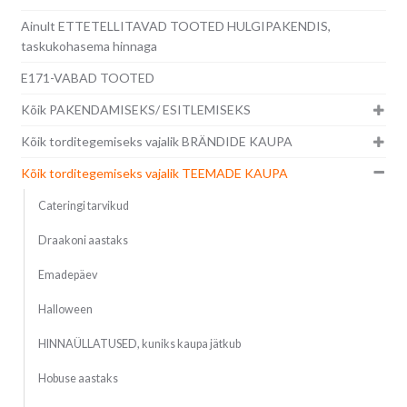
Ainult ETTETELLITAVAD TOOTED HULGIPAKENDIS,
taskukohasema hinnaga
E171-VABAD TOOTED
Kõik PAKENDAMISEKS/ ESITLEMISEKS
Kõik torditegemiseks vajalik BRÄNDIDE KAUPA
Kõik torditegemiseks vajalik TEEMADE KAUPA
Cateringi tarvikud
Draakoni aastaks
Emadepäev
Halloween
HINNAÜLLATUSED, kuniks kaupa jätkub
Hobuse aastaks