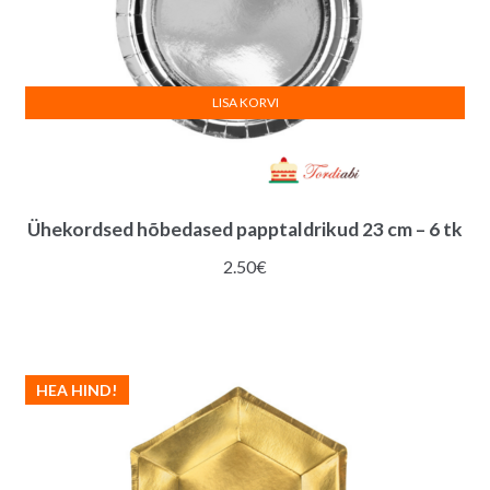
LISA KORVI
Ühekordsed hõbedased papptaldrikud 23 cm – 6 tk
2.50
€
HEA HIND!