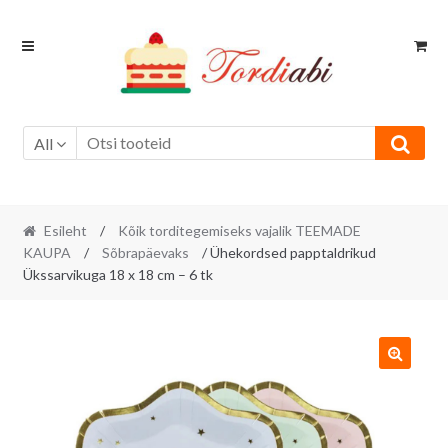
Skip
Skip
to
to
navigation
content
All
Esileht
/
Kõik torditegemiseks vajalik TEEMADE
KAUPA
/
Sõbrapäevaks
/ Ühekordsed papptaldrikud
Ükssarvikuga 18 x 18 cm – 6 tk