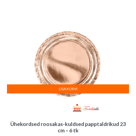
LISA KORVI
Ühekordsed roosakas-kuldsed papptaldrikud 23
cm – 6 tk