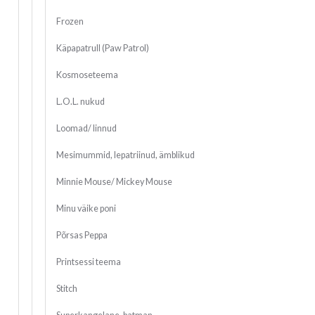
Frozen
Käpapatrull (Paw Patrol)
Kosmoseteema
L.O.L. nukud
Loomad/ linnud
Mesimummid, lepatriinud, ämblikud
Minnie Mouse/ Mickey Mouse
Minu väike poni
Põrsas Peppa
Printsessi teema
Stitch