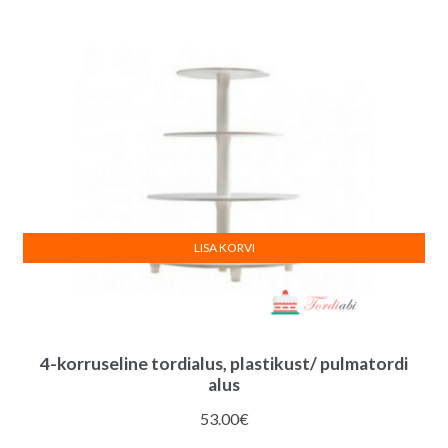
LISA KORVI
4-korruseline tordialus, plastikust/ pulmatordi
alus
53.00
€