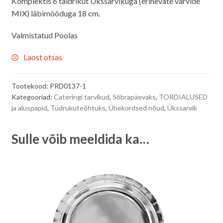
Komplektis 6 taldrikut Ükssarvikuga (erinevate värvide
MIX) läbimõõduga 18 cm.
Valmistatud Poolas
Laost otsas
Tootekood:
PRD0137-1
Kategooriad:
Cateringi tarvikud
,
Sõbrapäevaks
,
TORDIALUSED
ja aluspapid
,
Tüdrukuteõhtuks
,
Ühekordsed nõud
,
Ükssarvik
Sulle võib meeldida ka…