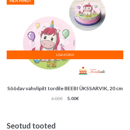
HEA HIND!
LISA KORVI
Söödav vahvlipilt tordile BEEBI ÜKSSARVIK, 20 cm
Algne
Praegune
6.00
€
5.00
€
hind
hind
oli:
on:
6.00€.
5.00€.
Seotud tooted