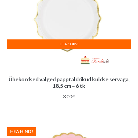
LISA KORVI
Ühekordsed valged papptaldrikud kuldse servaga,
18,5 cm – 6 tk
3.00
€
HEA HIND!