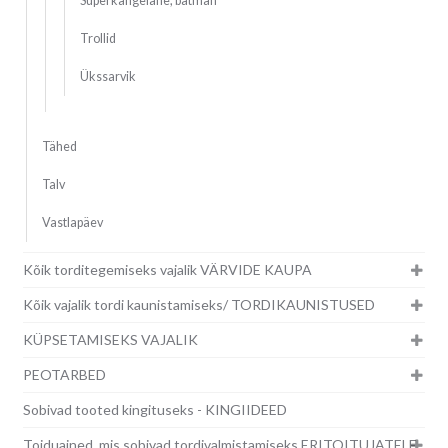
Superkangelane, batman
Trollid
Ükssarvik
Tähed
Talv
Vastlapäev
Kõik torditegemiseks vajalik VÄRVIDE KAUPA
Kõik vajalik tordi kaunistamiseks/ TORDIKAUNISTUSED
KÜPSETAMISEKS VAJALIK
PEOTARBED
Sobivad tooted kingituseks - KINGIIDEED
Toiduained, mis sobivad tordivalmistamiseks ERITOITUJATELE