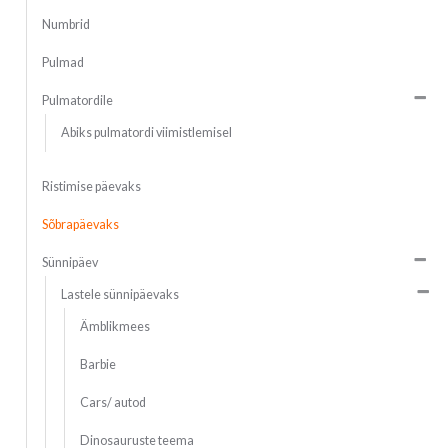
Numbrid
Pulmad
Pulmatordile
Abiks pulmatordi viimistlemisel
Ristimise päevaks
Sõbrapäevaks
Sünnipäev
Lastele sünnipäevaks
Ämblikmees
Barbie
Cars/ autod
Dinosauruste teema