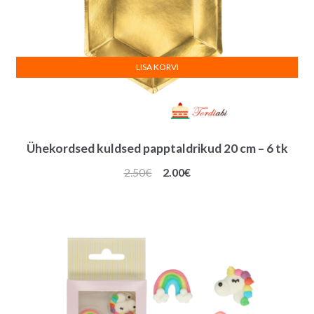
LISA KORVI
Ühekordsed kuldsed papptaldrikud 20 cm – 6 tk
Algne
Praegune
2.50
€
2.00
€
hind
hind
oli:
on:
2.50€.
2.00€.