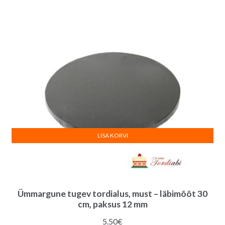
LISA KORVI
Ümmargune tugev tordialus, must – läbimõõt 30
cm, paksus 12 mm
5.50
€