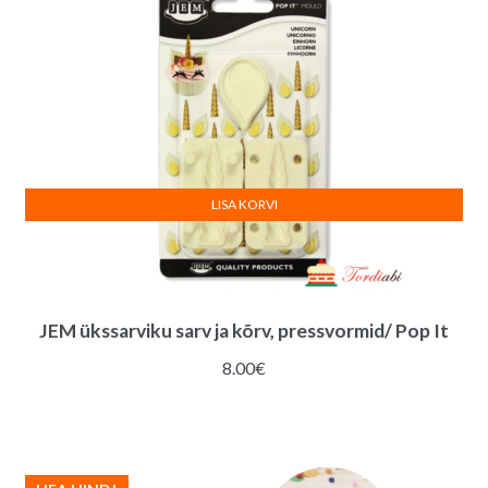
LISA KORVI
JEM ükssarviku sarv ja kõrv, pressvormid/ Pop It
8.00
€