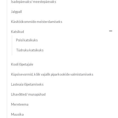
Isadepäevaks/ meestepäevaks
Jalgpall
Käsitöökommide meisterdamiseks
Katsikud
Poisi katsikuks
Tüdruku katsikuks
Kooli lõpetajale
Küpsisevormid, kõik vajalik piparkookide valmistamiseks
Lasteaia lõpetamiseks
Lihavõtted/ munapühad
Mereteema
Muusika