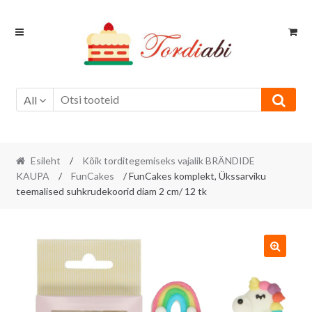
Skip
Skip
to
to
navigation
content
All
Esileht
/
Kõik torditegemiseks vajalik BRÄNDIDE
KAUPA
/
FunCakes
/ FunCakes komplekt, Ükssarviku
teemalised suhkrudekoorid diam 2 cm/ 12 tk