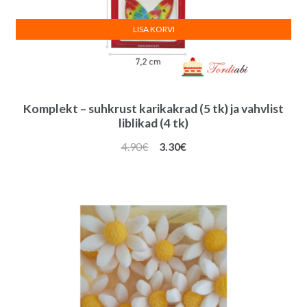
LISA KORVI
Komplekt – suhkrust karikakrad (5 tk) ja vahvlist
liblikad (4 tk)
Algne
Praegune
4.90
€
3.30
€
hind
hind
oli:
on:
4.90€.
3.30€.