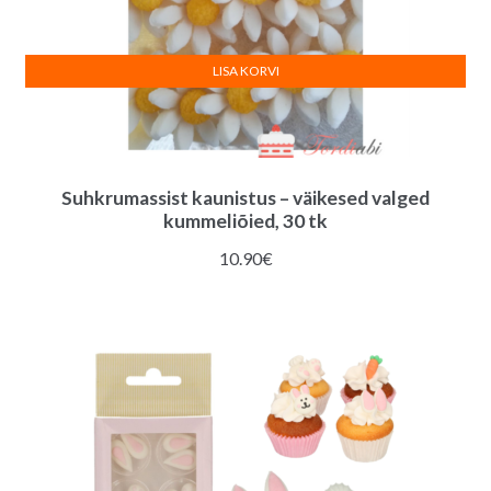
LISA KORVI
Suhkrumassist kaunistus – väikesed valged
kummeliõied, 30 tk
10.90
€