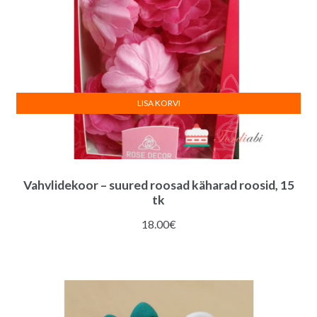
LISA KORVI
Vahvlidekoor – suured roosad käharad roosid, 15
tk
18.00
€