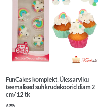
FunCakes komplekt, Ükssarviku
teemalised suhkrudekoorid diam 2
cm/ 12 tk
8.00
€