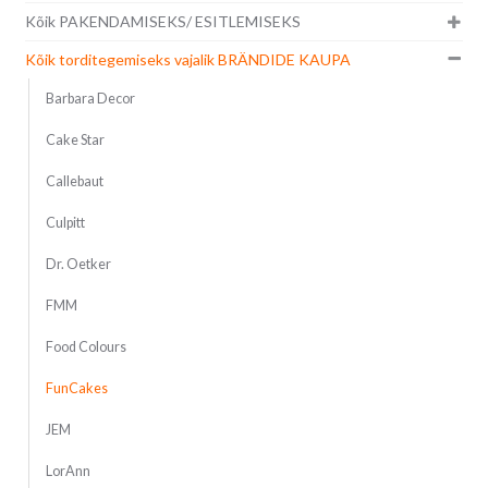
Kõik PAKENDAMISEKS/ ESITLEMISEKS
Kõik torditegemiseks vajalik BRÄNDIDE KAUPA
Barbara Decor
Cake Star
Callebaut
Culpitt
Dr. Oetker
FMM
Food Colours
FunCakes
JEM
LorAnn