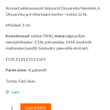
Armsad suhkrumassist dekoorid Ükssarviku fännidele, 6
Ükssarviku ja 6 vikerkaare motiivi – kokku 12 tk.
Mõõdud: 2 cm
Koostisosad
: suhkur (96%),
muna
valge pulber,
veestabilisaator: E336, paksendaja: E414, looduslik
maitseaine (vanilli); toiduvärv: päevalille ekstrakt,
E120, E133, E153, E163
Parim enne
: vt pakendil
Tootja: FunCakes
Laos
FunCakes
A
LISA KORVI