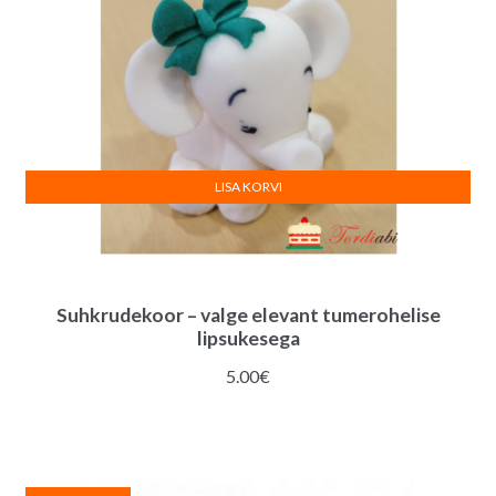
LISA KORVI
Suhkrudekoor – valge elevant tumerohelise
lipsukesega
5.00
€