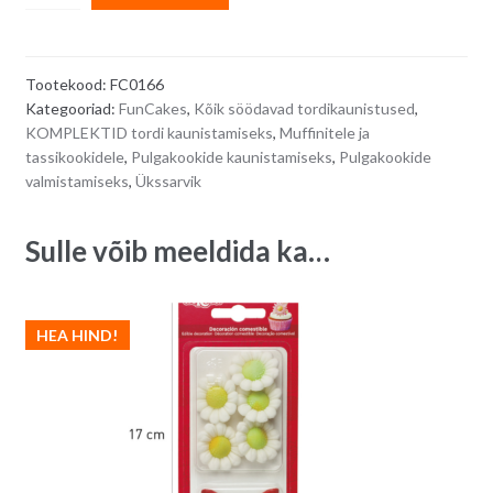
komplekt,
l
Ükssarviku
t
teemalised
e
Tootekood:
FC0166
suhkrudekoorid
r
Kategooriad:
FunCakes
,
Kõik söödavad tordikaunistused
,
diam
n
KOMPLEKTID tordi kaunistamiseks
,
Muffinitele ja
2
a
tassikookidele
,
Pulgakookide kaunistamiseks
,
Pulgakookide
cm/
t
valmistamiseks
,
Ükssarvik
12
i
tk
v
Sulle võib meeldida ka…
quantity
e
:
HEA HIND!