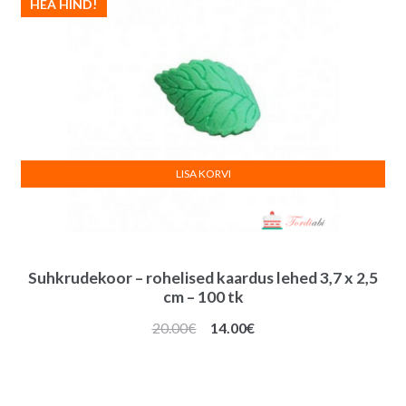
HEA HIND!
LISA KORVI
Suhkrudekoor – rohelised kaardus lehed 3,7 x 2,5
cm – 100 tk
Algne
Praegune
20.00
€
14.00
€
hind
hind
oli:
on:
20.00€.
14.00€.