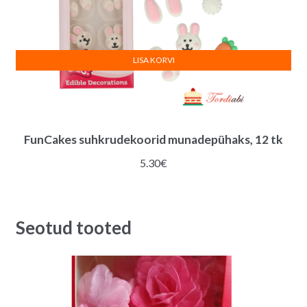
LISA KORVI
FunCakes suhkrudekoorid munadepühaks, 12 tk
5.30
€
Seotud tooted