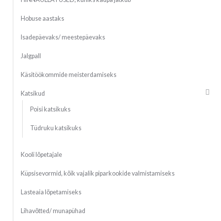
Hobuse aastaks
Isadepäevaks/ meestepäevaks
Jalgpall
Käsitöökommide meisterdamiseks
Katsikud
Poisi katsikuks
Tüdruku katsikuks
Kooli lõpetajale
Küpsisevormid, kõik vajalik piparkookide valmistamiseks
Lasteaia lõpetamiseks
Lihavõtted/ munapühad