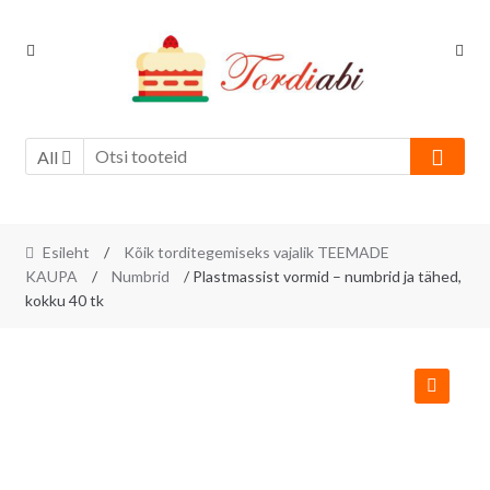
Skip
Skip
to
to
navigation
content
All
Esileht
/
Kõik torditegemiseks vajalik TEEMADE
KAUPA
/
Numbrid
/ Plastmassist vormid – numbrid ja tähed,
kokku 40 tk