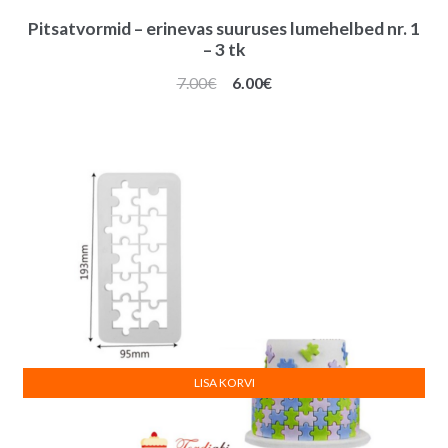
Pitsatvormid – erinevas suuruses lumehelbed nr. 1
– 3 tk
Algne
Praegune
7.00
€
6.00
€
hind
hind
oli:
on:
7.00€.
6.00€.
LISA KORVI