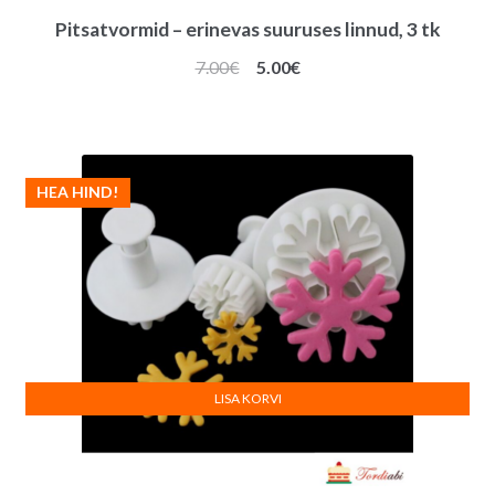
Pitsatvormid – erinevas suuruses linnud, 3 tk
Algne
Praegune
7.00
€
5.00
€
hind
hind
oli:
on:
7.00€.
5.00€.
HEA HIND!
LISA KORVI