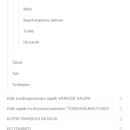
Stitch
Superkangelane, batman
Trollid
Ükssarvik
Tähed
Talv
Vastlapäev
Kõik torditegemiseks vajalik VÄRVIDE KAUPA
Kõik vajalik tordi kaunistamiseks/ TORDIKAUNISTUSED
KÜPSETAMISEKS VAJALIK
PEOTARBED