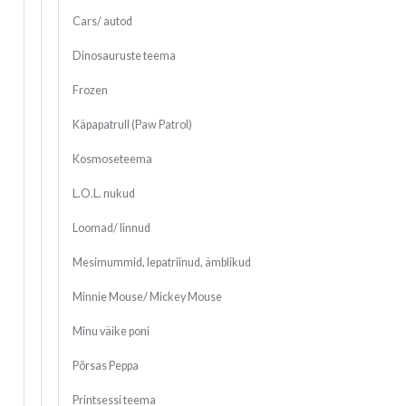
Cars/ autod
Dinosauruste teema
Frozen
Käpapatrull (Paw Patrol)
Kosmoseteema
L.O.L. nukud
Loomad/ linnud
Mesimummid, lepatriinud, ämblikud
Minnie Mouse/ Mickey Mouse
Minu väike poni
Põrsas Peppa
Printsessi teema