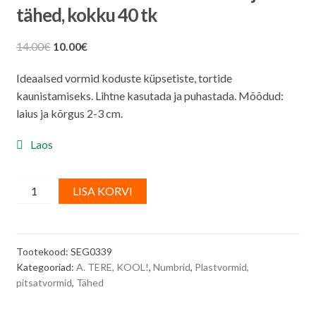
tähed, kokku 40 tk
Algne
Praegune
14.00
€
10.00
€
hind
hind
Ideaalsed vormid koduste küpsetiste, tortide
oli:
on:
kaunistamiseks. Lihtne kasutada ja puhastada. Mõõdud:
14.00€.
10.00€.
laius ja kõrgus 2-3 cm.
Laos
Plastmassist
A
LISA KORVI
vormid
l
-
t
numbrid
e
Tootekood:
SEG0339
ja
r
Kategooriad:
A. TERE, KOOL!
,
Numbrid
,
Plastvormid,
tähed,
n
pitsatvormid
,
Tähed
kokku
a
40
t