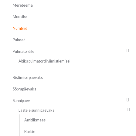
Mereteema
Muusika
Numbrid
Pulmad
Pulmatordile
Abiks pulmatordi viimistlemisel
Ristimise päevaks
Sõbrapäevaks
Sünnipäev
Lastele sünnipäevaks
Ämblikmees
Barbie