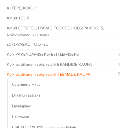
A. TERE, KOOL!
Ainult 1 EUR
Ainult ETTETELLITAVAD TOOTED HULGIPAKENDIS,
taskukohasema hinnaga
E171-VABAD TOOTED
Kõik PAKENDAMISEKS/ ESITLEMISEKS
Kõik torditegemiseks vajalik BRÄNDIDE KAUPA
Kõik torditegemiseks vajalik TEEMADE KAUPA
Cateringi tarvikud
Draakoni aastaks
Emadepäev
Halloween
HINNAÜLLATUSED, kuniks kaupa jätkub