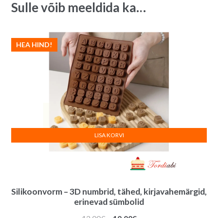
Sulle võib meeldida ka…
tk
i
quantity
v
e
:
HEA HIND!
LISA KORVI
Silikoonvorm – 3D numbrid, tähed, kirjavahemärgid,
erinevad sümbolid
Algne
Praegune