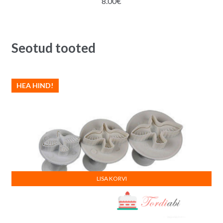
8.00
€
Seotud tooted
HEA HIND!
LISA KORVI